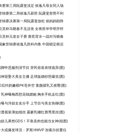
决赛第三局阮露斐淡定 侯逸凡母女同入场
世锦赛第二局侯逸凡获胜 阮露斐形势不利
世锦赛决赛第一局阮露斐放松 侯妈妈助阵
百灵杯马晓春不见沮丧 女将胜华学明开怀
百灵杯元老女子赛 唐奕背水一战对马晓春
国象世锦赛侯逸凡胜科内鲁 中国锁定棋后
行
脚申思服刑演节目 穿民俗装表情诡异(图)
神迎娶大美女主播 足球版婚纱照爆笑(图)
0后抖奶嫩模PK苍井空 童颜揉乳又摇臀(图)
乳神曝梅西想花钱嫖她 胸夹手机走红(图)
曝与洋妞女友分手 上节目与美女热聊(图)
透视装薄如细丝 露豪乳嘟红唇秀黑丝(图)
妞儿果然GDS！不靠卖肉也能当女神(组图)
十大或爆发球员：罗斯冲MVP 加索尔担重任