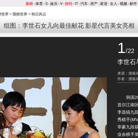
新闻
-
体育
-
S
-
娱乐
-
V
-
财经
-
IT
-
汽车
-
房产
-
家居
-
女人
-
视频
-
邮件
牌世界
>
围棋世界
>
韩日风云
组图：李世石女儿向最佳献花 影星代言美女亮相
1
/22
李世石
来源：搜狐
作者：搜狐
韩国20
首尔江南
李昌镐九段
秀棋手(M
宰豪九段
业余棋手