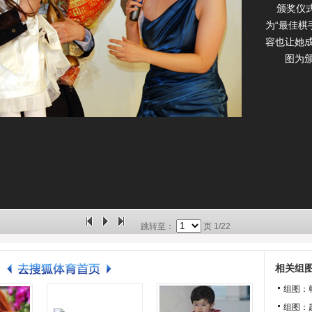
颁奖仪式
为“最佳棋
容也让她
图为颁
跳转至：
页
1/22
相关组
组图：
组图：