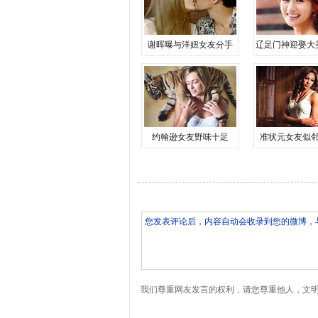
谢晖曝与洋妞女友分手
辽足门神迎娶大
约翰逊女友野味十足
准状元女友似
我们尊重网友发言的权利，请您尊重他人，文