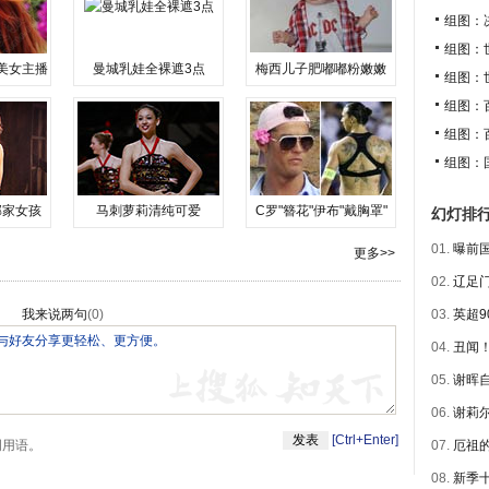
组图：
组图：
美女主播
曼城乳娃全裸遮3点
梅西儿子肥嘟嘟粉嫩嫩
组图：
组图：
组图：
组图：
邻家女孩
马刺萝莉清纯可爱
C罗"簪花"伊布"戴胸罩"
幻灯排
01.
曝前国
更多>>
02.
辽足门
我来说两句
(
0
)
03.
英超9
04.
丑闻！
05.
谢晖自
06.
谢莉尔
[Ctrl+Enter]
明用语。
07.
厄祖的
08.
新季