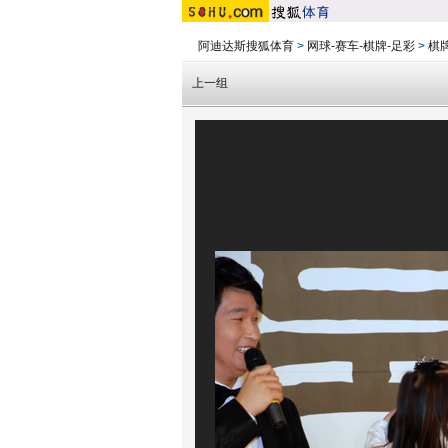
阿迪达斯搜狐体育
>
网球-赛车-棋牌-足彩
>
棋
上一组