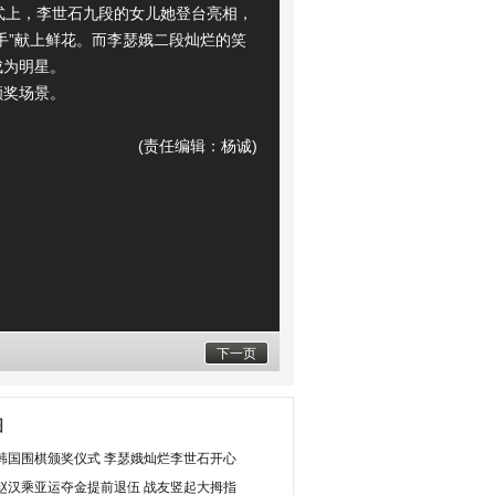
上，李世石九段的女儿她登台亮相，
手”献上鲜花。而李瑟娥二段灿烂的笑
成为明星。
奖场景。
(责任编辑：杨诚)
下一页
图
韩国围棋颁奖仪式 李瑟娥灿烂李世石开心
赵汉乘亚运夺金提前退伍 战友竖起大拇指