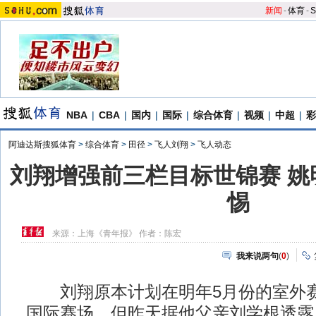
新闻
-
体育
-
S
NBA
|
CBA
|
国内
|
国际
|
综合体育
|
视频
|
中超
|
彩
阿迪达斯搜狐体育
>
综合体育
>
田径
>
飞人刘翔
>
飞人动态
刘翔增强前三栏目标世锦赛 姚
惕
来源：
上海《青年报》
作者：陈宏
我来说两句
(
0
)
刘翔原本计划在明年5月份的室外赛
国际赛场，但昨天据他父亲刘学根透露