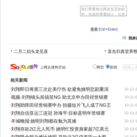
[Ctrl+Enter]
我来
二月二抬头龙见喜
直击归真堂养
上网从搜狗开始
网页
新闻
相关新闻
·
刘翔即日将第三次赴美疗伤 欲避免姚明悲剧重演
10-12-
·
视频-刘翔镜头前搞笑NG 助北京申办田径世锦赛
10-11-
·
刘翔助阵田径世锦赛申办 拍摄短片飞人成了NG王
10-11-
·
刘翔自信亚运三连冠 孙海平:目标是明年世锦赛
10-10-
·
羊城晚报:姚明刘翔都在勉为其难
10-10-
·
刘翔存款2亿元人民币 姚明忙投资身家超7亿美元
10-10-