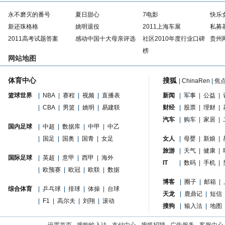
永不磨灭的番号
夏日甜心
7电影
快乐
新还珠格格
姚明退役
2011上海车展
私募
2011高考试题答案
感动中国十大母亲评选
社区2010年度行业口碑
贵州
榜
网站地图
体育中心
搜狐
|
ChinaRen
|
焦
篮球世界
|
NBA
|
赛程
|
视频
|
直播表
新闻
|
军事
|
公益
|
|
CBA
|
男篮
|
姚明
|
易建联
财经
|
股票
|
理财
|
汽车
|
购车
|
家居
|
国内足球
|
中超
|
数据库
|
中甲
|
中乙
|
国足
|
国奥
|
国青
|
女足
女人
|
母婴
|
新娘
|
旅游
|
天气
|
健康
|
国际足球
|
英超
|
意甲
|
西甲
|
海外
IT
|
数码
|
手机
|
|
欧预赛
|
欧冠
|
欧联
|
数据
博客
|
圈子
|
邮箱
|
综合体育
|
乒乓球
|
排球
|
体操
|
台球
天龙
|
鹿鼎记
|
短信
|
F1
|
高尔夫
|
刘翔
|
滚动
搜狗
|
输入法
|
地图