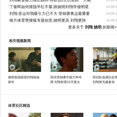
·
刘翔吸金能力难比姚明 存款达2亿仍差距一大截
10-10-
·
丁俊晖如何摆脱半红不紫:跟姚明刘翔学做明星
10-09-
·
刘翔:亚运对我吸引力已不大 世锦赛奥运最重要
10-09-
·
南方体育赞搜狐专题创意:姚明更高 刘翔更快
10-09-
更多关于
刘翔 姚明
的新闻>
相关视频新闻
姚明美国探望刘翔祝福
田径世锦赛中国力争夺
田径队低调出征
新年
牌 刘翔有望10月复出
刘翔将无缘参加
体育社区精选