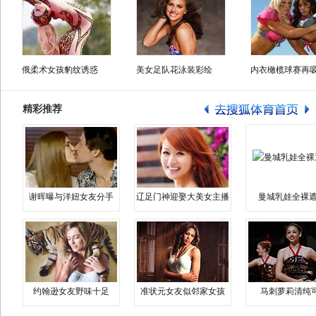
俄柔术女孩豹纹诱惑
美女足队花泳装彩绘
内衣橄榄球赛再
精彩推荐
谢晖曝与洋妞女友分手
辽足门神迎娶大美女主播
曼城乳娃全裸遮
约翰逊女友野味十足
准状元女友似邻家女孩
马刺萝莉清纯