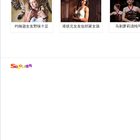
约翰逊女友野味十足
准状元女友似邻家女孩
马刺萝莉清纯