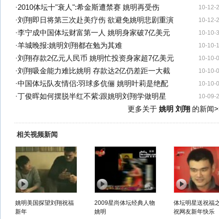
·
2010体坛十"衰人":希金斯遭禁赛 姚明再受伤
10-12-
·
刘翔即日将第三次赴美疗伤 欲避免姚明悲剧重演
10-12-
·
李宁成中国体坛财富第一人 姚明身家破7亿美元
10-10-
·
羊城晚报:姚明刘翔都在勉为其难
10-10-
·
刘翔存款2亿元人民币 姚明忙投资身家超7亿美元
10-10-
·
刘翔吸金能力难比姚明 存款达2亿仍差距一大截
10-10-
·
中国体坛队友情侣:羽球多伉俪 姚明叶莉是绝配
10-10-
·
丁俊晖如何摆脱半红不紫:跟姚明刘翔学做明星
10-09-
更多关于
姚明 刘翔
的新闻>
相关视频新闻
姚明美国探望刘翔祝福
2009星尚体坛经典人物
体坛明星送祝福
新年
姚明
祝网友新年快乐