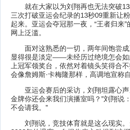
就在大家以为刘翔再也无法突破13秒
三次打破亚运会纪录的13秒09重新让
起来。亚运会夺冠那一夜，“王者归来”
网上泛滥。
面对这熟悉的一切，两年间饱尝成
显得很是淡定——未经历过绝境怎会如
上冠军领奖台，依然对着镜头笑得合不
会像詹姆斯·卡梅隆那样，高调地宣称自
亚运会赛后的采访，刘翔坦露心声。
金牌你还会来我们演播室吗？”刘翔说：
不会请我。”
刘翔说，竞技体育就是这么现实。