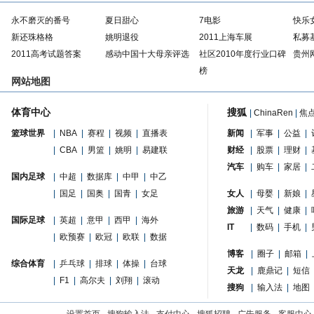
永不磨灭的番号
夏日甜心
7电影
快乐
新还珠格格
姚明退役
2011上海车展
私募
2011高考试题答案
感动中国十大母亲评选
社区2010年度行业口碑
贵州
榜
网站地图
体育中心
搜狐
|
ChinaRen
|
焦
篮球世界
|
NBA
|
赛程
|
视频
|
直播表
新闻
|
军事
|
公益
|
|
CBA
|
男篮
|
姚明
|
易建联
财经
|
股票
|
理财
|
汽车
|
购车
|
家居
|
国内足球
|
中超
|
数据库
|
中甲
|
中乙
|
国足
|
国奥
|
国青
|
女足
女人
|
母婴
|
新娘
|
旅游
|
天气
|
健康
|
国际足球
|
英超
|
意甲
|
西甲
|
海外
IT
|
数码
|
手机
|
|
欧预赛
|
欧冠
|
欧联
|
数据
博客
|
圈子
|
邮箱
|
综合体育
|
乒乓球
|
排球
|
体操
|
台球
天龙
|
鹿鼎记
|
短信
|
F1
|
高尔夫
|
刘翔
|
滚动
搜狗
|
输入法
|
地图