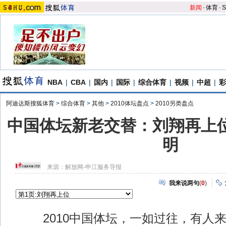
新闻
-
体育
-
S
NBA
|
CBA
|
国内
|
国际
|
综合体育
|
视频
|
中超
|
彩
阿迪达斯搜狐体育
>
综合体育
>
其他
>
2010体坛盘点
>
2010另类盘点
中国体坛新老交替：刘翔再上位
明
来源：
解放网-申江服务导报
我来说两句
(
0
)
2010中国体坛，一如过往，有人来