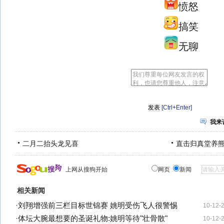
愤怒
搞笑
无聊
[Ctrl+Enter]
我来
二月二抬头龙见喜
直击归真堂养
上网从搜狗开始
网页
新闻
相关新闻
·
刘翔增强前三栏目标世锦赛 姚明受伤飞人很警惕
10-12-
·
体坛大腕最想要的圣诞礼物:姚明等待"壮骨散"
10-12-