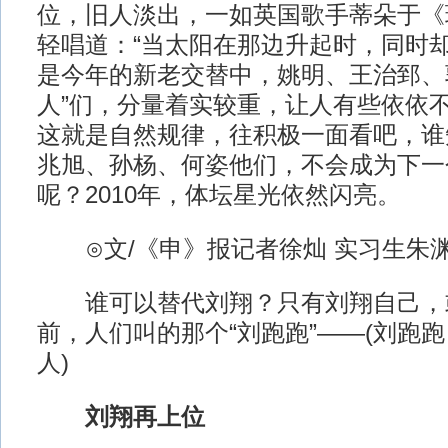
位，旧人淡出，一如英国歌手蒂朵于《
轻唱道：“当太阳在那边升起时，同时却
是今年的新老交替中，姚明、王治郅、
人”们，分量着实较重，让人有些依依
这就是自然规律，往积极一面看吧，谁
兆旭、孙杨、何姿他们，不会成为下一
呢？2010年，体坛星光依然闪亮。
⊙文/《申》报记者徐灿 实习生朱
谁可以替代刘翔？只有刘翔自己，
前，人们叫的那个“刘跑跑”——(刘跑
人)
刘翔再上位