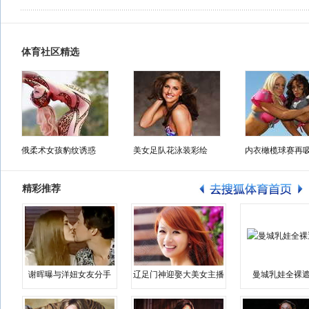
体育社区精选
俄柔术女孩豹纹诱惑
美女足队花泳装彩绘
内衣橄榄球赛再
精彩推荐
谢晖曝与洋妞女友分手
辽足门神迎娶大美女主播
曼城乳娃全裸遮