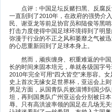
点评：中国足坛反赌扫黑、反腐反贪的
一直刮到了2010年，在政府的强势介
民、谢亚龙等前足协官员和陆俊等黑哨
打击力度使得中国足球环境得到了明显
弥漫于行业的不正之风和萎靡之气被迅
的心思重新回到了足球本身上。
然而，顽疾缠身、积重难返的中国
长的时间来固本培元，单就各级国字号
2010年完全可用“四大皆空”来形容。
史上首次无缘女足世界杯，亚运会上则
男足方面，从国青队兵败淄博到国少队
坦，再到国奥队广州亚运会分别被日本、
辱。只有高洪波率领的国足在几场无关