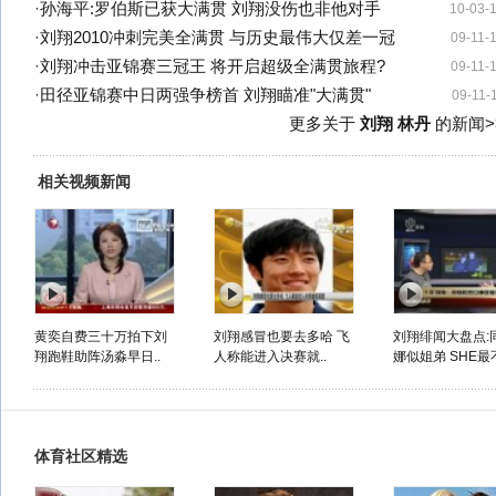
·
孙海平:罗伯斯已获大满贯 刘翔没伤也非他对手
10-03-
·
刘翔2010冲刺完美全满贯 与历史最伟大仅差一冠
09-11-
·
刘翔冲击亚锦赛三冠王 将开启超级全满贯旅程?
09-11-
·
田径亚锦赛中日两强争榜首 刘翔瞄准"大满贯"
09-11-
更多关于
刘翔 林丹
的新闻>
相关视频新闻
黄奕自费三十万拍下刘
刘翔感冒也要去多哈 飞
刘翔绯闻大盘点:
翔跑鞋助阵汤淼早日..
人称能进入决赛就..
娜似姐弟 SHE最不
体育社区精选