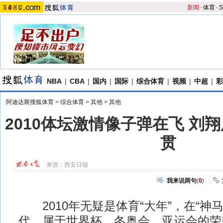
新闻
-
体育
-
S
NBA
|
CBA
|
国内
|
国际
|
综合体育
|
视频
|
中超
|
彩
阿迪达斯搜狐体育
>
综合体育
>
其他
>
其他
2010体坛激情像子弹在飞 刘
贯
来源：
西安日报
我来说两句
(
0
)
2010年无疑是体育“大年”，在“神
代，属于世界杯、冬奥会、亚运会的荣