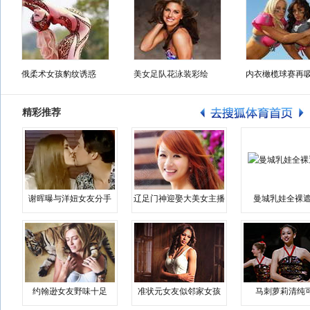
俄柔术女孩豹纹诱惑
美女足队花泳装彩绘
内衣橄榄球赛再
精彩推荐
谢晖曝与洋妞女友分手
辽足门神迎娶大美女主播
曼城乳娃全裸遮
约翰逊女友野味十足
准状元女友似邻家女孩
马刺萝莉清纯