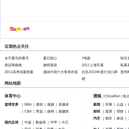
近期热点关注
永不磨灭的番号
夏日甜心
7电影
快乐
新还珠格格
姚明退役
2011上海车展
私募
2011高考试题答案
感动中国十大母亲评选
社区2010年度行业口碑
贵州
榜
网站地图
体育中心
搜狐
|
ChinaRen
|
焦
篮球世界
|
NBA
|
赛程
|
视频
|
直播表
新闻
|
军事
|
公益
|
|
CBA
|
男篮
|
姚明
|
易建联
财经
|
股票
|
理财
|
汽车
|
购车
|
家居
|
国内足球
|
中超
|
数据库
|
中甲
|
中乙