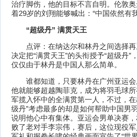
治疗脚伤，他的目标不言自明。伦敦奥
着29岁的刘翔能够喊出：“中国依然有我
“超级丹” 满贯天王
点评：在纳达尔和林丹之间选择再
决定把“满贯天王”的头衔授予“超级丹
仅仅由于林丹是中国人那么简单。
谁都知道，只要林丹在广州亚运会
他就能够超越陶菲克，成为将羽毛球所
军揽入怀中的全满贯第一人，不过，在
级丹”考虑最多的却是如何帮助中国男
说明他心中有集体。亚运会男单决赛，
败了老对手李宗伟，赛后，这位现役军
军礼和握拳长啸的经典画面宣告了“世界