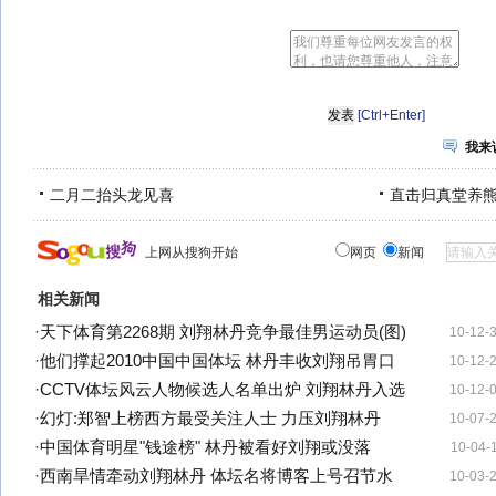
[Ctrl+Enter]
我来
二月二抬头龙见喜
直击归真堂养
上网从搜狗开始
网页
新闻
相关新闻
·
天下体育第2268期 刘翔林丹竞争最佳男运动员(图)
10-12-
·
他们撑起2010中国中国体坛 林丹丰收刘翔吊胃口
10-12-
·
CCTV体坛风云人物候选人名单出炉 刘翔林丹入选
10-12-
·
幻灯:郑智上榜西方最受关注人士 力压刘翔林丹
10-07-
·
中国体育明星"钱途榜" 林丹被看好刘翔或没落
10-04-
·
西南旱情牵动刘翔林丹 体坛名将博客上号召节水
10-03-