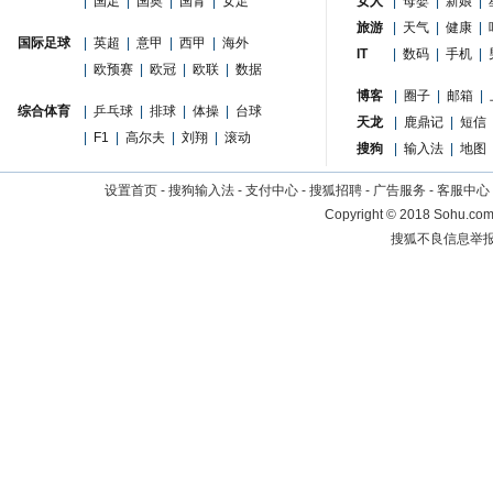
|
国足
|
国奥
|
国青
|
女足
女人
|
母婴
|
新娘
|
旅游
|
天气
|
健康
|
国际足球
|
英超
|
意甲
|
西甲
|
海外
IT
|
数码
|
手机
|
|
欧预赛
|
欧冠
|
欧联
|
数据
博客
|
圈子
|
邮箱
|
综合体育
|
乒乓球
|
排球
|
体操
|
台球
天龙
|
鹿鼎记
|
短信
|
F1
|
高尔夫
|
刘翔
|
滚动
搜狗
|
输入法
|
地图
设置首页
-
搜狗输入法
-
支付中心
-
搜狐招聘
-
广告服务
-
客服中心
Copyright
©
2018 Sohu.com 
搜狐不良信息举