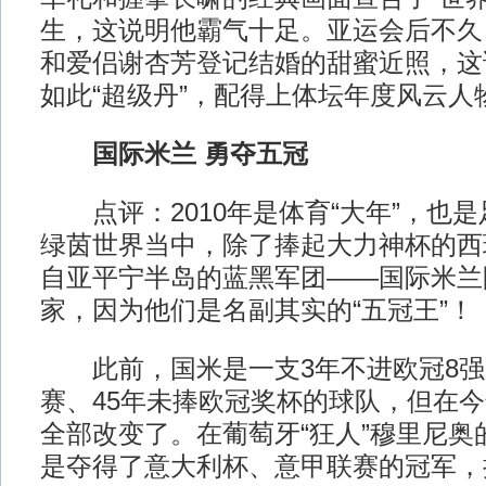
生，这说明他霸气十足。亚运会后不久
和爱侣谢杏芳登记结婚的甜蜜近照，这
如此“超级丹”，配得上体坛年度风云人
国际米兰 勇夺五冠
点评：2010年是体育“大年”，也是
绿茵世界当中，除了捧起大力神杯的西
自亚平宁半岛的蓝黑军团——国际米兰
家，因为他们是名副其实的“五冠王”！
此前，国米是一支3年不进欧冠8强、
赛、45年未捧欧冠奖杯的球队，但在
全部改变了。在葡萄牙“狂人”穆里尼奥
是夺得了意大利杯、意甲联赛的冠军，