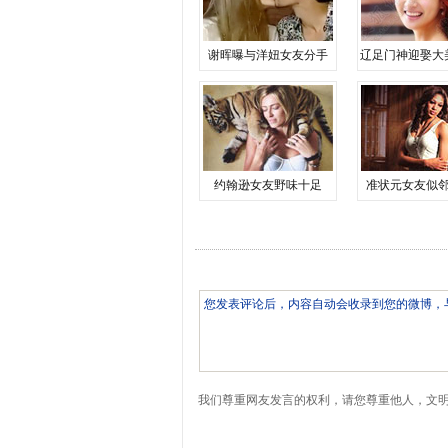
谢晖曝与洋妞女友分手
辽足门神迎娶大
约翰逊女友野味十足
准状元女友似
我们尊重网友发言的权利，请您尊重他人，文