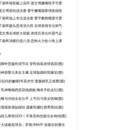
丁俊晖领奖戴上花环 梁文博撅嘴咬手可爱
梁文博逆转进决赛 赛中撅嘴观察球路搞怪
丁俊晖场上专注进决赛 曹宇鹏努嘴显可爱
丁俊晖挠头思考演大胜 击球表情专注帅气
梁文博击球瞪大双眼 表情百变出杆霸气足
丁俊晖演横扫进八强 恐怖火力给小将上课
行
脚申思服刑演节目 穿民俗装表情诡异(图)
神迎娶大美女主播 足球版婚纱照爆笑(图)
0后抖奶嫩模PK苍井空 童颜揉乳又摇臀(图)
乳神曝梅西想花钱嫖她 胸夹手机走红(图)
曝与洋妞女友分手 上节目与美女热聊(图)
透视装薄如细丝 露豪乳嘟红唇秀黑丝(图)
妞儿果然GDS！不靠卖肉也能当女神(组图)
十大或爆发球员：罗斯冲MVP 加索尔担重任