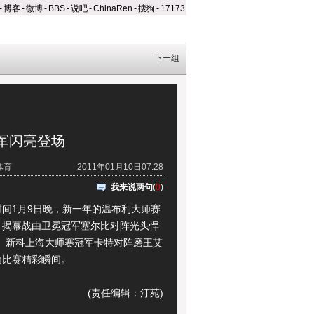
-
博客
-
微博
-
BBS
-
说吧
-
ChinaRen
-
搜狗
-
17173
下一组
军闪亮登场
体育
2011年01月10日07:28
我来说两句
(
0
)
1月9日晚，新一年的温布利大师赛
，揭幕战由卫冕冠军塞尔比对阵光头悍
金、新科上海大师赛冠军卡特对阵磨王艾
为比赛精彩瞬间。
(责任编辑：汀苑)