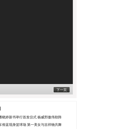
下一页
图
潘晓婷新书举行首发仪式 杨威邢傲伟助阵
车侑蓝现身篮球场 第一美女与吉祥物共舞