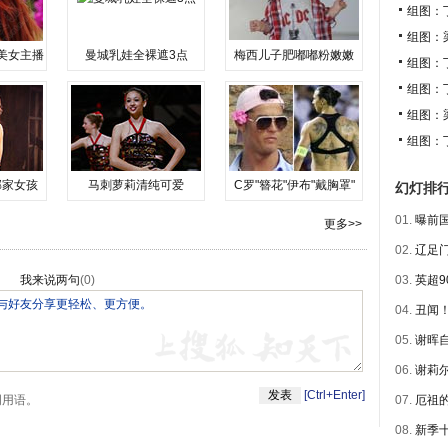
组图：
组图：
美女主播
曼城乳娃全裸遮3点
梅西儿子肥嘟嘟粉嫩嫩
组图：
组图：
组图：
组图：
邻家女孩
马刺萝莉清纯可爱
C罗"簪花"伊布"戴胸罩"
幻灯排
01.
曝前国
更多>>
02.
辽足门
我来说两句
(
0
)
03.
英超9
04.
丑闻！
05.
谢晖自
06.
谢莉尔
[Ctrl+Enter]
明用语。
07.
厄祖的
08.
新季