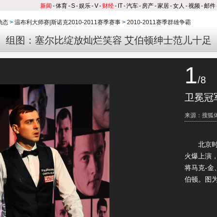
新闻
-
体育
-
S
-
娱乐
-
V
-
财经
-
IT
-
汽车
-
房产
-
家居
-
女人
-
视频
-
邮件
动态
>
温布利大师赛|斯诺克2010-2011赛季赛事
>
2010-2011赛季群雄争霸
组图：塞尔比绽放灿烂笑容 艾伯顿绅士范儿十足
1
/8
卫冕冠
来源：搜狐
北京时间
火爆上演
将马克-
伯顿。图