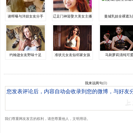
谢晖曝与洋妞女友分手
辽足门神迎娶大美女主播
曼城乳娃全裸遮3
约翰逊女友野味十足
准状元女友似邻家女孩
马刺萝莉清纯可
我来说两句
(
0
)
我们尊重网友发言的权利，请您尊重他人，文明用语。