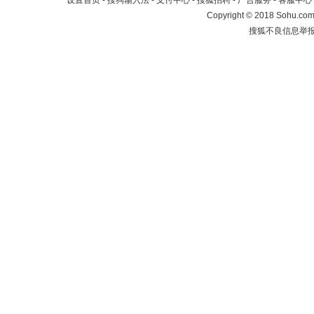
设置首页
-
搜狗输入法
-
支付中心
-
搜狐招聘
-
广告服务
-
客服中心
Copyright
©
2018 Sohu.com 
搜狐不良信息举