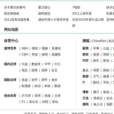
永不磨灭的番号
夏日甜心
7电影
快乐
新还珠格格
姚明退役
2011上海车展
私募
2011高考试题答案
感动中国十大母亲评选
社区2010年度行业口碑
贵州
榜
网站地图
体育中心
搜狐
|
ChinaRen
|
焦
篮球世界
|
NBA
|
赛程
|
视频
|
直播表
新闻
|
军事
|
公益
|
|
CBA
|
男篮
|
姚明
|
易建联
财经
|
股票
|
理财
|
汽车
|
购车
|
家居
|
国内足球
|
中超
|
数据库
|
中甲
|
中乙
|
国足
|
国奥
|
国青
|
女足
女人
|
母婴
|
新娘
|
旅游
|
天气
|
健康
|
国际足球
|
英超
|
意甲
|
西甲
|
海外
IT
|
数码
|
手机
|
|
欧预赛
|
欧冠
|
欧联
|
数据
博客
|
圈子
|
邮箱
|
综合体育
|
乒乓球
|
排球
|
体操
|
台球
天龙
|
鹿鼎记
|
短信
|
F1
|
高尔夫
|
刘翔
|
滚动
搜狗
|
输入法
|
地图