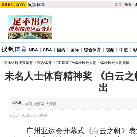
新闻
-
体育
-
S
NBA
|
CBA
|
国内
|
国际
|
综合体育
|
视频
|
中超
|
彩
阿迪达斯搜狐体育
>
综合体育
>
2010CCTV体坛风云人物
>
体坛风云人物新闻
未名人士体育精神奖 《白云之
出
来源:
大河网-大河报
2011年01月17日09:53
广州亚运会开幕式《白云之帆》表