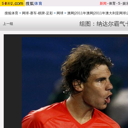
新闻
-
体育
-
S
-
娱
搜狐体育
>
网球-赛车-棋牌-足彩
>
网球
>
澳网|2011年澳网|2011年澳大利亚网球
组图：纳达尔霸气
上一组