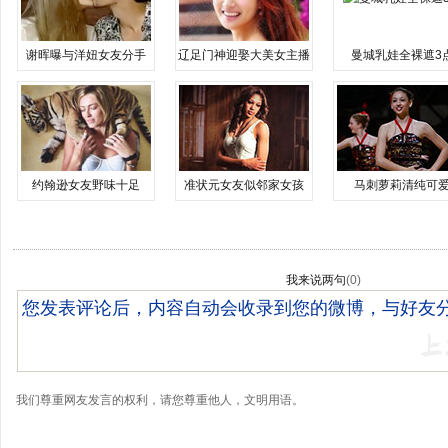
谢晖曝与洋妞女友分手
辽足门神迎娶大美女主播
曼城乳娃全裸遮3
约翰逊女友野味十足
准状元女友似邻家女孩
马刺萝莉清纯可
我来说两句
(
0
)
我们尊重网友发言的权利，请您尊重他人，文明用语。