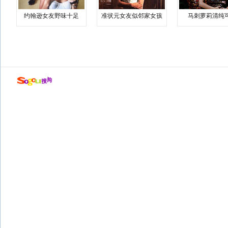
约翰逊女友野味十足
准状元女友似邻家女孩
马刺萝莉清纯