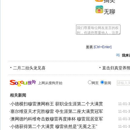
搞笑
无聊
[Ctrl+Enter]
我来
二月二抬头龙见喜
直击归真堂养
上网从搜狗开始
网页
新闻
相关新闻
·
小德横扫穆雷澳网称王 获职业生涯第二个大满贯
11-01-
·
塞尔维亚天才完胜穆雷 夺生涯第二座大满贯冠军
11-01-
·
澳网德约科维奇击败穆雷再度捧杯 穆雷屈居亚军
11-01-
·
小德获得第二个大满贯 穆雷依然是"无冕之王"
11-01-