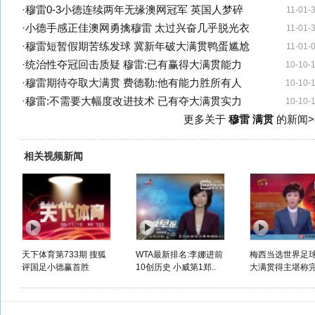
·
穆雷0-3小德连续两年无缘澳网冠军 英国人梦碎
11-01-
·
小德手感正佳澳网勇擒穆雷 太过兴奋几乎脱光衣
11-01-
·
穆雷短暂假期苦练发球 冀新年破大满贯鸭蛋尴尬
11-01-
·
统治性夺冠回击质疑 穆雷:已有赢得大满贯能力
10-10-
·
穆雷期待夺取大满贯 费德勒:他有能力胜所有人
10-10-
·
穆雷:不需要大幅度改进技术 已有夺大满贯实力
10-10-
更多关于
穆雷 满贯
的新闻>
相关视频新闻
天下体育第733期 搜狐
WTA最新排名:李娜进前
梅西当选世界足
评国足小德赢首胜
10创历史 小威第1郑..
大满贯得主堪称完.