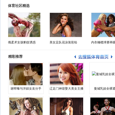
体育社区精选
俄柔术女孩豹纹诱惑
美女足队花泳装彩绘
内衣橄榄球赛再
精彩推荐
谢晖曝与洋妞女友分手
辽足门神迎娶大美女主播
曼城乳娃全裸遮