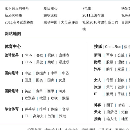
永不磨灭的番号
夏日甜心
7电影
快乐
新还珠格格
姚明退役
2011上海车展
私募
2011高考试题答案
感动中国十大母亲评选
社区2010年度行业口碑
贵州
榜
网站地图
体育中心
搜狐
|
ChinaRen
|
焦
篮球世界
|
NBA
|
赛程
|
视频
|
直播表
新闻
|
军事
|
公益
|
|
CBA
|
男篮
|
姚明
|
易建联
财经
|
股票
|
理财
|
汽车
|
购车
|
家居
|
国内足球
|
中超
|
数据库
|
中甲
|
中乙
|
国足
|
国奥
|
国青
|
女足
女人
|
母婴
|
新娘
|
旅游
|
天气
|
健康
|
国际足球
|
英超
|
意甲
|
西甲
|
海外
IT
|
数码
|
手机
|
|
欧预赛
|
欧冠
|
欧联
|
数据
博客
|
圈子
|
邮箱
|
综合体育
|
乒乓球
|
排球
|
体操
|
台球
天龙
|
鹿鼎记
|
短信
|
F1
|
高尔夫
|
刘翔
|
滚动
搜狗
|
输入法
|
地图