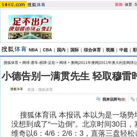
新闻
-
体育
-
S
NBA
|
CBA
|
国内
|
国际
|
综合体育
|
视频
|
中超
|
彩
搜狐体育
>
网球-赛车-棋牌-足彩
>
网球
>
澳网|2011年澳网|2011年澳大利亚网球
小德告别一满贯先生 轻取穆雷
来源：
搜狐体育
我来说两句
(
0
)
搜狐体育讯 本报讯 本以为是一场势
没想到成了“一边倒”。北京时间30日
维奇以6：4/6：2/6：3，直落三盘轻