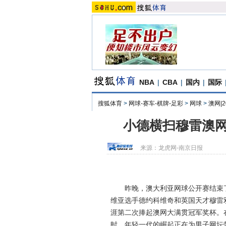
NBA
|
CBA
|
国内
|
国际
搜狐体育
>
网球-赛车-棋牌-足彩
>
网球
>
澳网|
小德横扫穆雷澳网
来源：
龙虎网-南京日报
昨晚，澳大利亚网球公开赛结束了男
维亚选手德约科维奇和英国天才穆雷
涯第二次捧起澳网大满贯冠军奖杯。
时，年轻一代的崛起正在为男子网坛