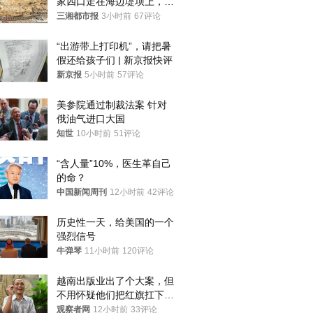
家四口走在海边堤坝上，其
中9岁男孩被巨浪卷入海
三湘都市报
3小时前
67评论
中，搜救仍在进行
“出游带上打印机”，请把暑
假还给孩子们 | 新京报快评
新京报
5小时前
57评论
美参院通过制裁法案 针对
俄油气进口大国
知世
10小时前
51评论
“含人量”10%，医生革自己
的命？
中国新闻周刊
12小时前
42评论
历史性一天，给美国的一个
强烈信号
牛弹琴
11小时前
120评论
越南出版业出了个大案，但
不用怀疑他们把红旗扛下去
的决心
观察者网
12小时前
33评论