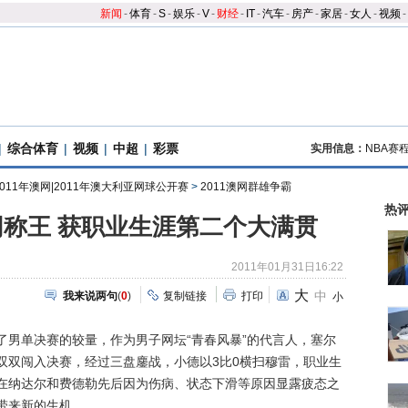
新闻
-
体育
-
S
-
娱乐
-
V
-
财经
-
IT
-
汽车
-
房产
-
家居
-
女人
-
视频
-
|
综合体育
|
视频
|
中超
|
彩票
实用信息：
NBA赛
2011年澳网|2011年澳大利亚网球公开赛
>
2011澳网群雄争霸
热
称王 获职业生涯第二个大满贯
2011年01月31日16:22
大
中
我来说两句
(
0
)
复制链接
打印
小
单决赛的较量，作为男子网坛“青春风暴”的代言人，塞尔
双双闯入决赛，经过三盘鏖战，小德以3比0横扫穆雷，职业生
在纳达尔和费德勒先后因为伤病、状态下滑等原因显露疲态之
带来新的生机。