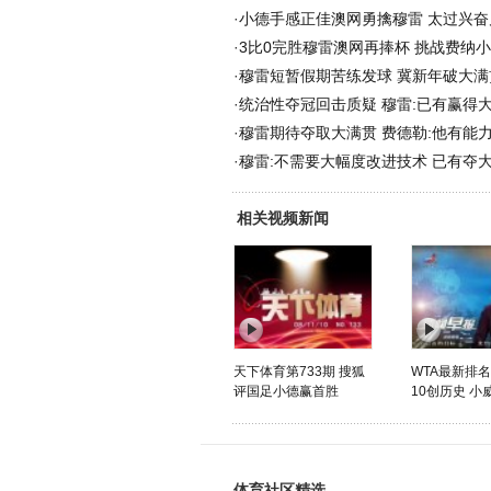
·
小德手感正佳澳网勇擒穆雷 太过兴奋
·
3比0完胜穆雷澳网再捧杯 挑战费纳
·
穆雷短暂假期苦练发球 冀新年破大满
·
统治性夺冠回击质疑 穆雷:已有赢得
·
穆雷期待夺取大满贯 费德勒:他有能
·
穆雷:不需要大幅度改进技术 已有夺
相关视频新闻
天下体育第733期 搜狐
WTA最新排名
评国足小德赢首胜
10创历史 小威
体育社区精选