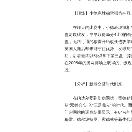
【现场】小德完胜穆雷强势夺冠
在昨天的比赛中，小德表现得相当
盘两度破发，早早取得局分4比0的领
盘，无路可退的穆雷开始改变进攻策
英国人随后却未能守住优势，发球局
功，后者最终以6比3拿下第三盘，
在2008年的澳网赛场上取得的。纵
胜。
【分析】新老交替时代到来
在纳达尔受到伤病困扰，费德勒状
从“双雄会”进入“三足鼎立”的时代
门户网站的调查结果显示，有64%的
穆雷、德尔波特罗、索德林等新生代