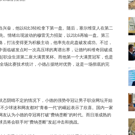
兴奋，他以6比3轻松拿下第一盘。随后，塞尔维亚人在第二
先。情绪出现波动的穆雷无力招架，以2比6再输一盘。第三
略，打法变得更为积极主动，他率先在此盘破发成功。不过，
中面临破发点时一次高压球的离谱出界，让德约科维奇回破成
捧起职业生涯第二座大满贯奖杯。而他第一个大满贯冠军，也是
观全场比赛技术统计，小德占据绝对优势，这是一场彻底的完
态阴晴不定的情况下，小德的强势夺冠让男子职业网坛开始
。而不少球迷和网友都对“青春一代”的崛起表示了欣喜。国内一家
网友认为小德的夺冠将打破“费纳垄断”的时代。而日渐成熟的
球员将会联手对“费纳垄断”发起冲击和挑战。