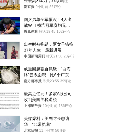
金最高340万，非京籍社保
1年
新京报
9小时前
56评论
国乒男单全军覆没！4人出
战WTT横滨冠军赛均无缘
八强
搜狐体育
昨天18:45
102评论
出生时被抱错，两女子错换
37年人生，最新进展
中国新闻周刊
昨天21:50
20评论
或重回超强台风级！“白海
豚”云系面积，比6个广东还
大！深圳官方：注意这件事
南方都市报
昨天23:55
39评论
最高近亿元！多家A股公司
收到美国关税退税
上海证券报
10小时前
186评论
美媒爆料：美副防长想访
华，“非常执着”
北京日报
11小时前
56评论