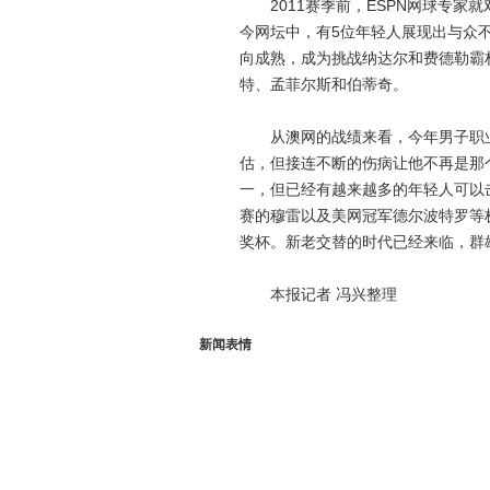
2011赛季前，ESPN网球专家就
今网坛中，有5位年轻人展现出与众
向成熟，成为挑战纳达尔和费德勒霸
特、孟菲尔斯和伯蒂奇。
从澳网的战绩来看，今年男子职业
估，但接连不断的伤病让他不再是那
一，但已经有越来越多的年轻人可以
赛的穆雷以及美网冠军德尔波特罗等
奖杯。新老交替的时代已经来临，群
本报记者 冯兴整理
新闻表情