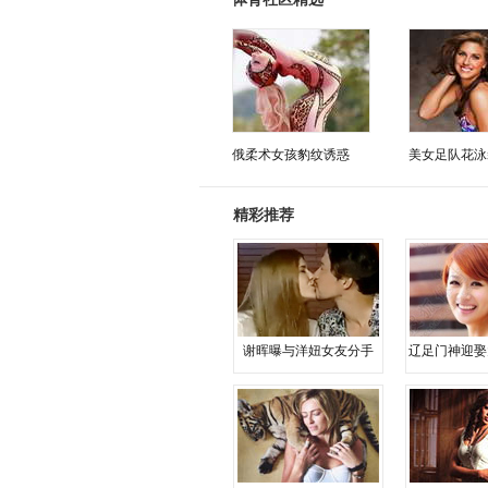
俄柔术女孩豹纹诱惑
美女足队花泳
精彩推荐
谢晖曝与洋妞女友分手
辽足门神迎娶