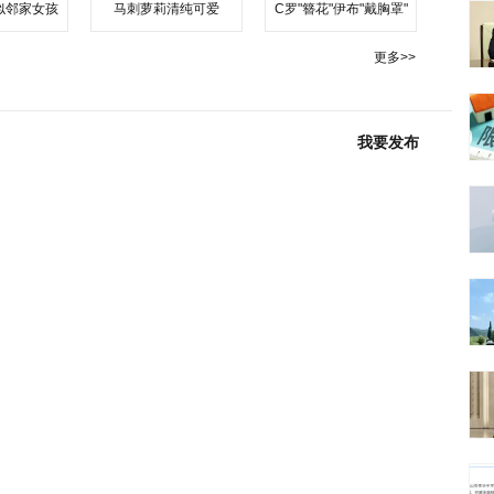
似邻家女孩
马刺萝莉清纯可爱
C罗"簪花"伊布"戴胸罩"
更多>>
我要发布