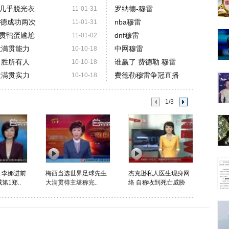
几乎脱光衣
罗纳德-穆雷
11-01-31
小德成功两次
nba穆雷
11-01-31
贯鸭蛋尴尬
dnf穆雷
11-01-02
大满贯能力
中网穆雷
10-10-18
力胜所有人
谁赢了 费德勒 穆雷
10-10-18
大满贯实力
费德勒穆雷争冠直播
10-10-18
1/3
:李娜进前
梅西当选世界足球先生
杰克逊私人医生现身网
第1郑..
大满贯得主堪称完..
络 自称收到死亡威胁