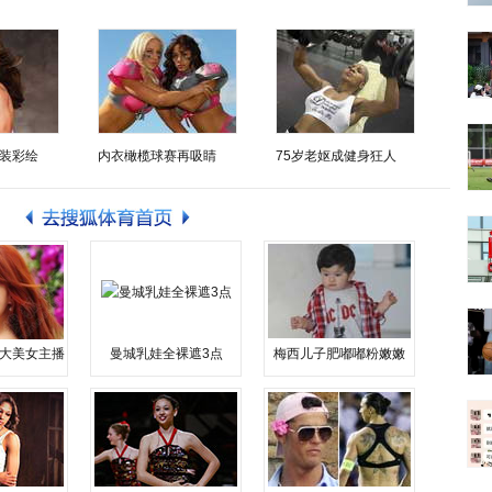
装彩绘
内衣橄榄球赛再吸睛
75岁老妪成健身狂人
大美女主播
曼城乳娃全裸遮3点
梅西儿子肥嘟嘟粉嫩嫩