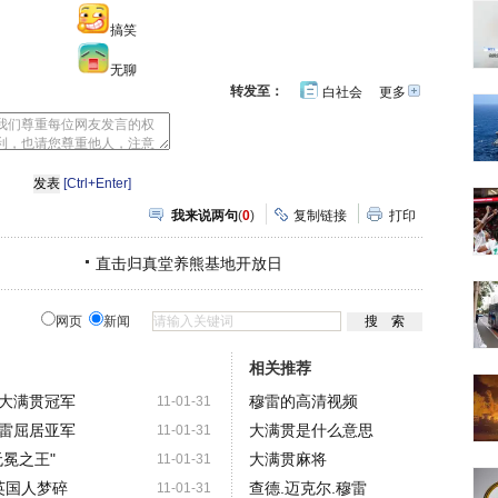
搞笑
无聊
转发至：
白社会
更多
开
心
人
网
人
豆
网
瓣
爱
分
[Ctrl+Enter]
享
我来说两句
(
0
)
复制链接
打印
直击归真堂养熊基地开放日
网页
新闻
相关推荐
大满贯冠军
穆雷的高清视频
11-01-31
雷屈居亚军
大满贯是什么意思
11-01-31
冕之王"
大满贯麻将
11-01-31
英国人梦碎
查德.迈克尔.穆雷
11-01-31