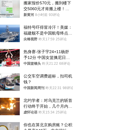
搬家报价570元，搬到楼下
交5060元才肯搬上楼！女
子傻眼了……
新黄河
8小时前
93评论
福特号吓得冒冷汗！美媒：
福建舰不是中国航母终点，
而是新起点！
尖锋视野
昨天17:59
25评论
热身赛-张子宇24+11杨舒
予12分 中国女篮擒尼日利
亚
中国篮镜头
昨天21:22
68评论
公交车空调费超标，扣司机
钱？
中国新闻周刊
昨天22:31
98评论
北约学者：对乌克兰的斩首
行动终于开始，几个月内乌
将投降
虚怀论语
昨天15:34
25评论
你也在算北京购房账？公积