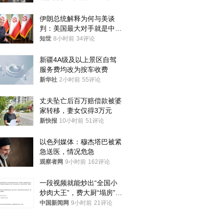
伊朗总统解释为何与美谈
判：美国最大对手就是中
国，但他们也在对话
知世
8小时前
34评论
新疆4A级及以上景区自驾
服务费均改为按车收费
新华社
2小时前
55评论
丈夫坠亡后百万赔偿款被婆
家转移，妻女仅得3万元
新快报
10小时前
51评论
以色列媒体：穆杰塔巴被紧
急送医，情况危急
观察者网
9小时前
162评论
一段视频就能炒出“全国小
炒肉大王”，费大厨“塌房”了
吗？
中国新闻网
9小时前
21评论