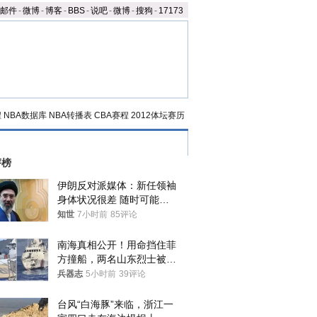
邮件
-
微博
-
博客
-
BBS
-
说吧
-
微博
-
搜狗
-
17173
程
NBA数据库
NBA转播表
CBA赛程
2012体坛赛历
评榜
伊朗反对派媒体：新任领袖
身体状况很差 随时可能离
世
知世
7小时前
85评论
南海真相公开！用命挡住菲
方撞船，两名山东烈士被授
武警最高荣誉
兵器志
5小时前
39评论
台风“白海豚”来临，浙江一