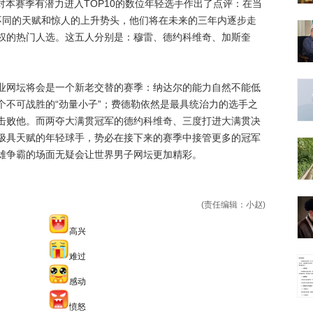
对本赛季有潜力进入TOP10的数位年轻选手作出了点评：在当
不同的天赋和惊人的上升势头，他们将在未来的三年内逐步走
权的热门人选。这五人分别是：穆雷、德约科维奇、加斯奎
网坛将会是一个新老交替的赛季：纳达尔的能力自然不能低
个不可战胜的“劲量小子”；费德勒依然是最具统治力的选手之
击败他。而两夺大满贯冠军的德约科维奇、三度打进大满贯决
极具天赋的年轻球手，势必在接下来的赛季中接管更多的冠军
雄争霸的场面无疑会让世界男子网坛更加精彩。
(责任编辑：小赵)
高兴
难过
感动
愤怒