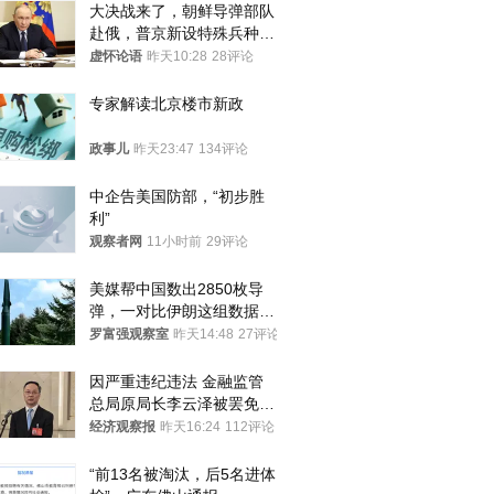
大决战来了，朝鲜导弹部队
赴俄，普京新设特殊兵种，
76岁老将扛旗
虚怀论语
昨天10:28
28评论
专家解读北京楼市新政
政事儿
昨天23:47
134评论
中企告美国防部，“初步胜
利”
观察者网
11小时前
29评论
美媒帮中国数出2850枚导
弹，一对比伊朗这组数据，
发现出大事了
罗富强观察室
昨天14:48
27评论
因严重违纪违法 金融监管
总局原局长李云泽被罢免全
国人大代表
经济观察报
昨天16:24
112评论
“前13名被淘汰，后5名进体