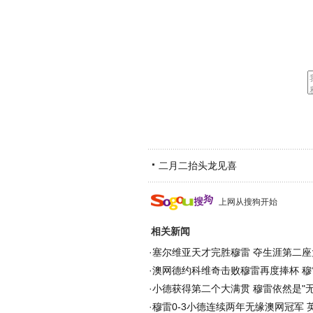
二月二抬头龙见喜
上网从搜狗开始
相关新闻
·
塞尔维亚天才完胜穆雷 夺生涯第二座
·
澳网德约科维奇击败穆雷再度捧杯 穆
·
小德获得第二个大满贯 穆雷依然是"无
·
穆雷0-3小德连续两年无缘澳网冠军 