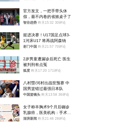
官方发文，一把手带头休
假，最不内卷的省掀桌子了
智谷趋势
昨天15:32
30评论
挺进决赛！U17国足点球3-
1河床U17 将再战阿森纳
射门中国
昨天21:57
70评论
2岁男童遭漏诊后死亡 医生
被判刑有点冤
狐度
昨天17:20
171评论
八村塁/河村出战世预赛 中
国男篮错过最强日本队
中国篮镜头
昨天13:58
36评论
女子称丰胸术9个月后确诊
乳腺癌，医美机构：手术不
可能引发癌症，建议走司法
澎湃新闻
昨天21:46
28评论
途径