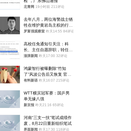
检”，广东佛山通报
北青网
19小时前
211评论
去年八月，两位海警战士牺
牲在维护黄岩岛主权的行动
中
罗富强观察室
昨天14:55
84评论
高校任免通知引关注：科
长、主任自愿辞职，转任思
政辅导员
澎湃新闻
昨天17:00
32评论
鸿蒙智行被曝删除“竹知
了”风波公告后又恢复 官媒
曾力挺：劝华为要大度的，
有料新语
昨天16:07
215评论
你们适不适合？
WTT横滨冠军赛：国乒男
单无缘八强
新京报
昨天21:16
65评论
河南“三支一扶”笔试成绩作
废，8月22日重新组织笔试
界面新闻
昨天17:30
118评论