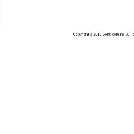
Copyright © 2018 Sohu.com Inc. Al