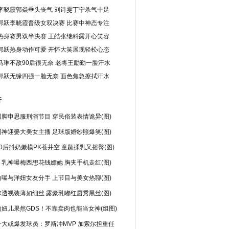
李晓霞郭焱垂头丧气 刘诗雯丁宁杀气十足
郭跃李晓霞晋级女双决赛 比赛中神态专注
热身赛男双半决赛 王皓张继科露开心笑容
郭跃热身动作可爱 开怀大笑展现轻松心态
马琳不敌90后很无奈 老将王励勤一脸汗水
郭跃无缘四强一脸无奈 面色焦急擦拭汗水
行
脚申思服刑演节目 穿民俗装表情诡异(图)
神迎娶大美女主播 足球版婚纱照爆笑(图)
0后抖奶嫩模PK苍井空 童颜揉乳又摇臀(图)
乳神曝梅西想花钱嫖她 胸夹手机走红(图)
曝与洋妞女友分手 上节目与美女热聊(图)
透视装薄如细丝 露豪乳嘟红唇秀黑丝(图)
妞儿果然GDS！不靠卖肉也能当女神(组图)
十大或爆发球员：罗斯冲MVP 加索尔担重任