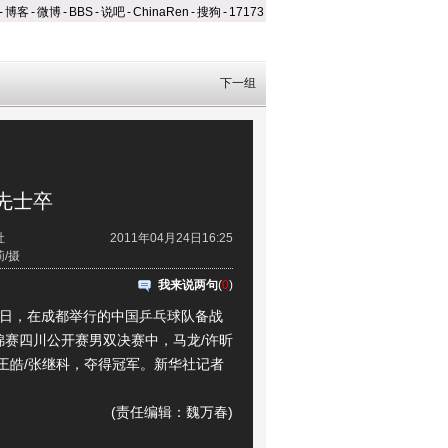
-
博客
-
微博
-
BBS
-
说吧
-
ChinaRen
-
搜狗
-
17173
下一组
先士卒
社
2011年04月24日16:25
/摄
我来说两句
(
0
)
日，在成都举行的中国乒乓球队备战
锦赛四川公开赛男双决赛中，马龙/许昕
胜王皓/张继科，夺得冠军。新华社记者
(责任编辑：魏万春)