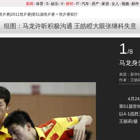
新闻
-
体育
-
S
-
娱乐
-
V
-
财经
-
IT
-
汽车
-
房产
-
家居
-
女人
-
视频
-
邮件
乒赛|2011世乒赛|第51届世乒赛
>
世乒赛双打
组图：马龙许昕积极沟通 王皓瞪大眼张继科失意
1
/8
马龙身
来源：新华
作者：王丽莉
4月24
第51届世
以4-1战
王丽莉/摄