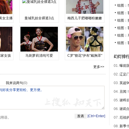
组图：
组图：
美女主播
曼城乳娃全裸遮3点
梅西儿子肥嘟嘟粉嫩嫩
组图：
组图：
组图：
组图：
邻家女孩
马刺萝莉清纯可爱
C罗"簪花"伊布"戴胸罩"
幻灯排
01.
曝前国
更多>>
02.
辽足门
我来说两句
(
0
)
03.
英超9
04.
丑闻！
05.
谢晖自
06.
谢莉尔
[Ctrl+Enter]
明用语。
07.
厄祖的
08.
新季