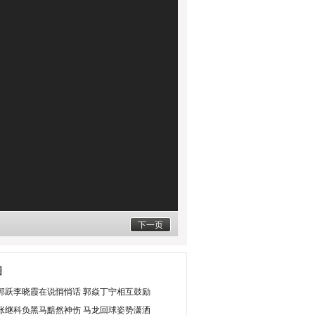
下一页
图
郭跃李晓霞在说悄悄话 郭焱丁宁相互鼓励
张继科负黑马黯然神伤 马龙回球姿势潇洒