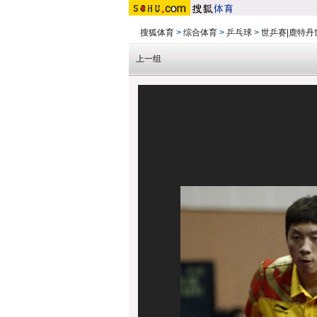
搜狐体育
>
综合体育
>
乒乓球
>
世乒赛|鹿特丹世
上一组