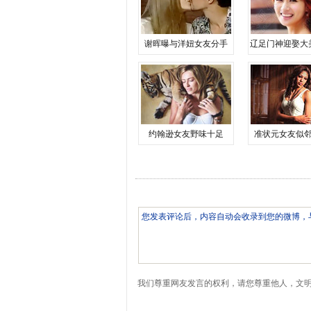
谢晖曝与洋妞女友分手
辽足门神迎娶大
约翰逊女友野味十足
准状元女友似
我们尊重网友发言的权利，请您尊重他人，文