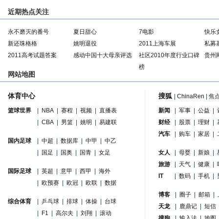
近期热点关注
永不磨灭的番号
夏日甜心
7电影
快乐
新还珠格格
姚明退役
2011上海车展
私募
2011高考试题答案
感动中国十大母亲评选
社区2010年度行业口碑
贵州
榜
网站地图
体育中心
搜狐
|
ChinaRen
|
焦
篮球世界
|
NBA
|
赛程
|
视频
|
直播表
新闻
|
军事
|
公益
|
|
CBA
|
男篮
|
姚明
|
易建联
财经
|
股票
|
理财
|
汽车
|
购车
|
家居
|
国内足球
|
中超
|
数据库
|
中甲
|
中乙
|
国足
|
国奥
|
国青
|
女足
女人
|
母婴
|
新娘
|
旅游
|
天气
|
健康
|
国际足球
|
英超
|
意甲
|
西甲
|
海外
IT
|
数码
|
手机
|
|
欧预赛
|
欧冠
|
欧联
|
数据
博客
|
圈子
|
邮箱
|
综合体育
|
乒乓球
|
排球
|
体操
|
台球
天龙
|
鹿鼎记
|
短信
|
F1
|
高尔夫
|
刘翔
|
滚动
搜狗
|
输入法
|
地图