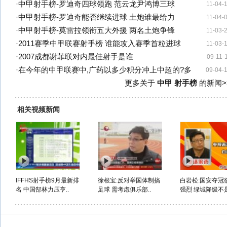
·
中甲射手榜-罗迪奇四球领跑 范云龙尹鸿博三球
11-04-
·
中甲射手榜-罗迪奇能否继续进球 土炮谁最给力
11-04-
·
中甲射手榜-莫雷拉领衔五大外援 两名土炮争锋
11-03-
·
2011赛季中甲联赛射手榜 谁能攻入赛季首粒进球
11-03-
·
2007成都谢菲联对内最佳射手是谁
09-11-
·
在今年的中甲联赛中,广药以多少积分冲上中超的?多
09-04-
更多关于
中甲 射手榜
的新闻>
相关视频新闻
IFFHS射手榜9月最新排
徐根宝:反对举国体制搞
白岩松:国安夺冠
名 中国郜林力压亨..
足球 需考虑俱乐部..
强烈 绿城降级不是