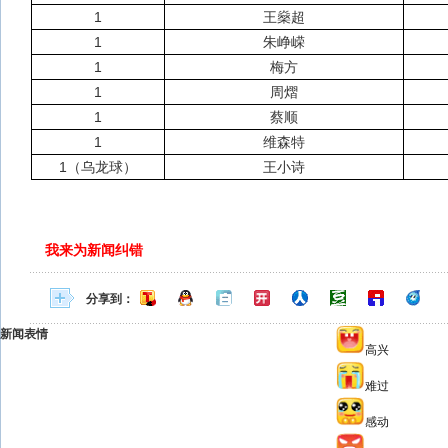
1
王燊超
1
朱峥嵘
1
梅方
1
周熠
1
蔡顺
1
维森特
1（乌龙球）
王小诗
我来为新闻纠错
分享到：
新闻表情
高兴
难过
感动