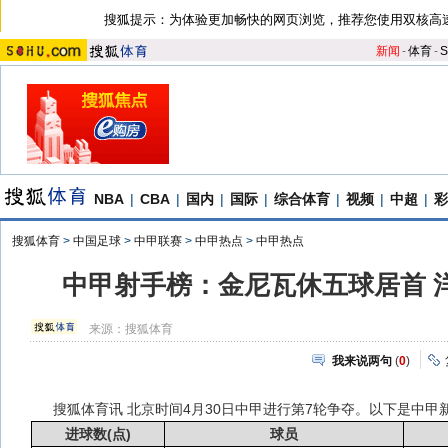
搜狐提示：为体验更加畅快的网页浏览，推荐您使用双核高
新闻
-
体育
-
S
NBA
|
CBA
|
国内
|
国际
|
综合体育
|
视频
|
中超
|
彩
搜狐体育
>
中国足球
>
中甲联赛
>
中甲热点
>
中甲热点
中甲射手榜：金尼瓦休五球居首 
来源：
搜狐体育
我来说两句
(
0
)
搜狐体育讯 北京时间4月30日中甲进行第7轮争夺。以下是中甲
进球数(点)
球员