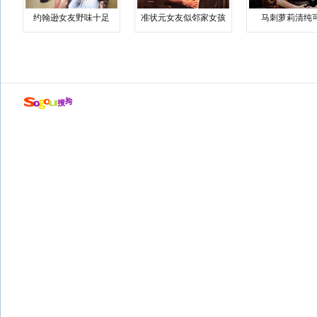
约翰逊女友野味十足
准状元女友似邻家女孩
马刺萝莉清纯