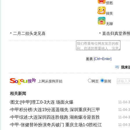
愤怒
搞笑
无聊
二月二抬头龙见喜
直击归真堂养
[Ctrl+Enter]
我来
上网从搜狗开始
网页
新闻
相关新闻
·
图文:[中甲]理工0-3大连 场面火爆
11-04-
·
中甲积分榜:大连19分遥遥领先 深圳重庆列三甲
11-04-
·
中甲综述:大连深圳四连胜领跑 湖南爆冷迎首胜
11-04-
·
中甲-张健替补扮演奇兵破门 重庆主场1-0胜松江
11-04-