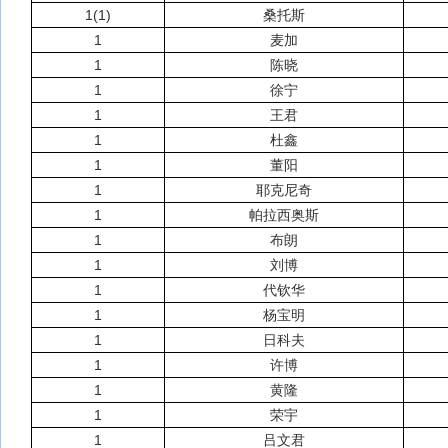
1(1)
桑托斯
1
麦加
1
陈晓
1
徐宁
1
王君
1
杜鑫
1
董阳
1
耶克尼奇
1
帕拉西奥斯
1
布朗
1
刘博
1
代钦华
1
杨宝明
1
日科夫
1
许博
1
黄隆
1
荣宇
1
吕文君