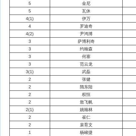
5
金尼
5
瓦休
4(1)
伊万
4
罗迪奇
4(2)
尹鸿博
3
萨博利奇
3
约翰森
3
何塞
3
范云龙
3(1)
武磊
2
张健
2
隋东陆
2
权恒
2
敖飞帆
2(1)
姚翰林
2
崔仁
2
裴育文
1
杨峻捷