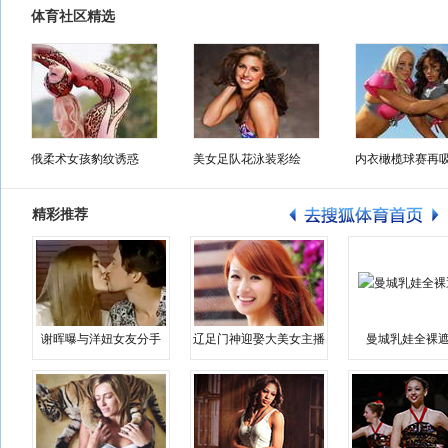
体育社区精选
俄柔术女孩豹纹诱惑
美女足队花泳装彩绘
内衣橄榄球赛再
精彩推荐
谢晖曝与洋妞女友分手
辽足门神迎娶大美女主播
曼城乳娃全裸遮