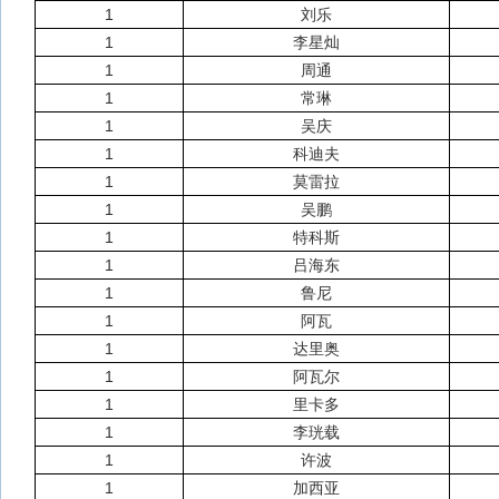
1
刘乐
1
李星灿
1
周通
1
常琳
1
吴庆
1
科迪夫
1
莫雷拉
1
吴鹏
1
特科斯
1
吕海东
1
鲁尼
1
阿瓦
1
达里奥
1
阿瓦尔
1
里卡多
1
李珖载
1
许波
1
加西亚