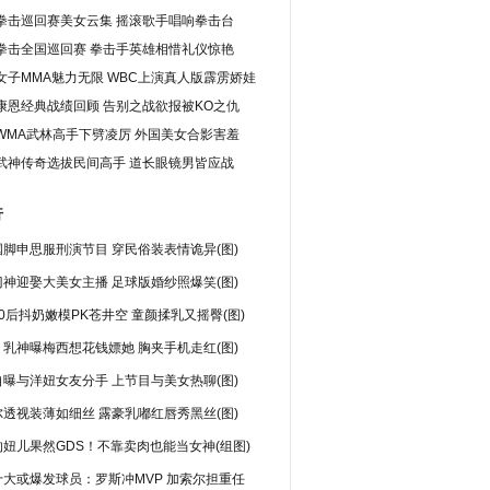
拳击巡回赛美女云集 摇滚歌手唱响拳击台
拳击全国巡回赛 拳击手英雄相惜礼仪惊艳
女子MMA魅力无限 WBC上演真人版霹雳娇娃
康恩经典战绩回顾 告别之战欲报被KO之仇
WMA武林高手下劈凌厉 外国美女合影害羞
武神传奇选拔民间高手 道长眼镜男皆应战
行
脚申思服刑演节目 穿民俗装表情诡异(图)
神迎娶大美女主播 足球版婚纱照爆笑(图)
0后抖奶嫩模PK苍井空 童颜揉乳又摇臀(图)
乳神曝梅西想花钱嫖她 胸夹手机走红(图)
曝与洋妞女友分手 上节目与美女热聊(图)
透视装薄如细丝 露豪乳嘟红唇秀黑丝(图)
妞儿果然GDS！不靠卖肉也能当女神(组图)
十大或爆发球员：罗斯冲MVP 加索尔担重任