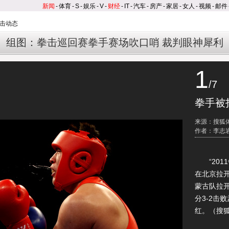
新闻
-
体育
-
S
-
娱乐
-
V
-
财经
-
IT
-
汽车
-
房产
-
家居
-
女人
-
视频
-
邮件
击动态
组图：拳击巡回赛拳手赛场吹口哨 裁判眼神犀利
1
/7
拳手被
来源：搜狐
作者：李志
“2011
在北京拉
蒙古队拉
分3-2击
红。（搜狐