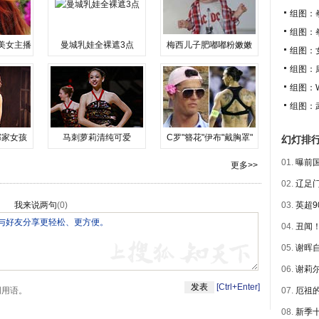
组图：
组图：
美女主播
曼城乳娃全裸遮3点
梅西儿子肥嘟嘟粉嫩嫩
组图：
组图：
组图：
组图：
邻家女孩
马刺萝莉清纯可爱
C罗"簪花"伊布"戴胸罩"
幻灯排
01.
曝前国
更多>>
02.
辽足门
我来说两句
(
0
)
03.
英超9
04.
丑闻！
05.
谢晖自
06.
谢莉尔
[Ctrl+Enter]
明用语。
07.
厄祖的
08.
新季