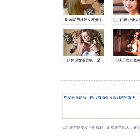
谢晖曝与洋妞女友分手
辽足门神迎娶大
约翰逊女友野味十足
准状元女友似
我们尊重网友发言的权利，请您尊重他人，文