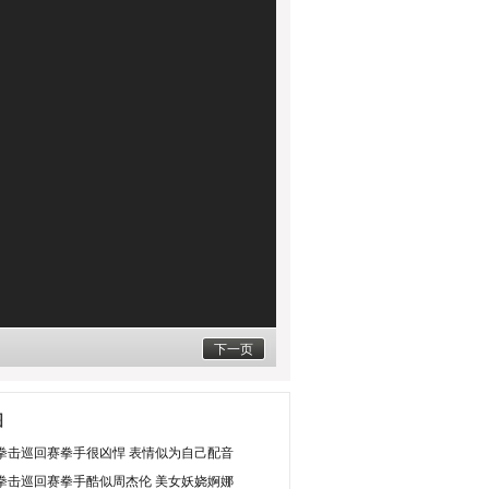
下一页
图
拳击巡回赛拳手很凶悍 表情似为自己配音
拳击巡回赛拳手酷似周杰伦 美女妖娆婀娜