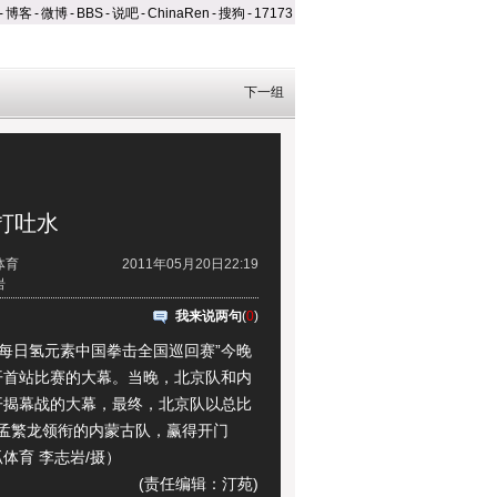
-
博客
-
微博
-
BBS
-
说吧
-
ChinaRen
-
搜狗
-
17173
下一组
打吐水
体育
2011年05月20日22:19
岩
我来说两句
(
0
)
每日氢元素中国拳击全国巡回赛”今晚
开首站比赛的大幕。当晚，北京队和内
开揭幕战的大幕，最终，北京队以总比
败孟繁龙领衔的内蒙古队，赢得开门
体育 李志岩/摄）
(责任编辑：汀苑)