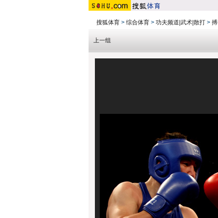
搜狐体育
>
综合体育
>
功夫频道|武术|散打
>
搏
上一组