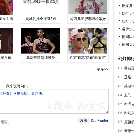
德媒盘
幻灯：
美女主播
曼城乳娃全裸遮3点
梅西儿子肥嘟嘟粉嫩嫩
幻灯：
诺伊尔
德国队史
德国女
邻家女孩
马刺萝莉清纯可爱
C罗"簪花"伊布"戴胸罩"
幻灯排
01.
曝前国
更多>>
02.
辽足门
我来说两句
(
2
)
03.
英超9
04.
丑闻！
05.
谢晖自
06.
谢莉尔
[Ctrl+Enter]
明用语。
07.
厄祖的
08.
新季