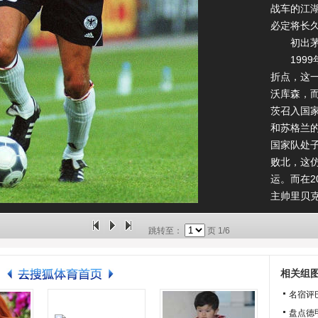
战车的江
必定将长
初出茅
1999
折点，这
沃库森，
茨召入国家
和苏格兰
国家队处子
败北，这
运。而在2
主帅里贝
国际大赛
小组赛被
跳转至：
页
1/6
更多精彩
视频-巴拉
相关组
名宿评
盘点德