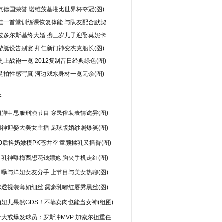
点德国荣誉 诺维茨基堪比世界杯夺冠(图)
佳一首堂训练课恢复体能 与队友配合默契
波多尔斯基终大婚 携三岁儿子迎娶莫妮卡
游艇设告别宴 拜仁新门神变杰克船长(图)
上战袍一览 2012复制昔日经典绿色(图)
足拍性感写真 河边戏水身材一览无余(图)
行
脚申思服刑演节目 穿民俗装表情诡异(图)
神迎娶大美女主播 足球版婚纱照爆笑(图)
0后抖奶嫩模PK苍井空 童颜揉乳又摇臀(图)
乳神曝梅西想花钱嫖她 胸夹手机走红(图)
曝与洋妞女友分手 上节目与美女热聊(图)
透视装薄如细丝 露豪乳嘟红唇秀黑丝(图)
妞儿果然GDS！不靠卖肉也能当女神(组图)
十大或爆发球员：罗斯冲MVP 加索尔担重任