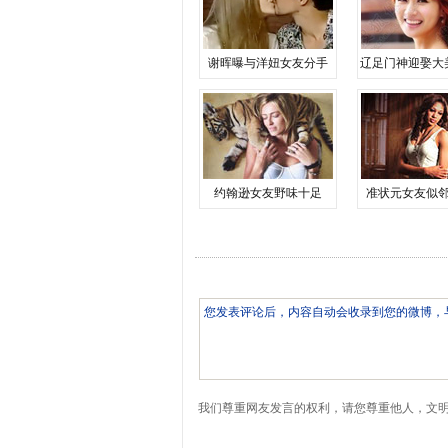
谢晖曝与洋妞女友分手
辽足门神迎娶大
约翰逊女友野味十足
准状元女友似
我们尊重网友发言的权利，请您尊重他人，文