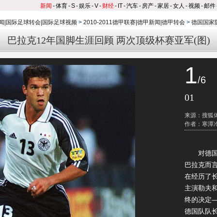
新闻
-
体育
-
S
-
娱乐
-
V
-
财经
-
IT
-
汽车
-
房产
-
家居
-
女人
-
视频
-
邮件
闻|国际足球转会|国际足球视频
>
2010-2011德甲联赛|德甲新闻|德甲转会
>
德国国家
巴拉克12年国脚生涯回顾 两次顶级杯赛亚军(图)
1
/6
01
来源：搜狐
作者：寒潭
对德国足
巴拉克而
在经历了长
主演勒夫
终的决定
德国队队