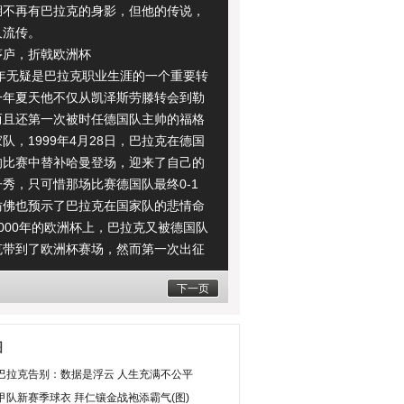
湖不再有巴拉克的身影，但他的传说，
久流传。
庐，折戟欧洲杯
年无疑是巴拉克职业生涯的一个重要转
一年夏天他不仅从凯泽斯劳滕转会到勒
而且还第一次被时任德国队主帅的福格
队，1999年4月28日，巴拉克在德国
的比赛中替补哈曼登场，迎来了自己的
秀，只可惜那场比赛德国队最终0-1
仿佛也预示了巴拉克在国家队的悲情命
000年的欧洲杯上，巴拉克又被德国队
克带到了欧洲杯赛场，然而第一次出征
的巴拉克仅仅踢了63分钟比赛，就跟随
下一页
淘汰的德国队灰溜溜的打道回府。
视频：
克告别国家队 战巴西成谢幕演出
图
(责任编辑：Gedicht)
巴拉克告别：数据是浮云 人生充满不公平
甲队新赛季球衣 拜仁镶金战袍添霸气(图)