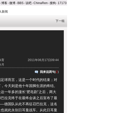
-
博客
-
微博
-
BBS
-
说吧
-
ChinaRen
-
搜狗
-
17173
队新闻
下一组
体育
2011年06月17日09:44
冷月
我来说两句
(
2
)
球而言，这是一个时代的结束；对
言，今天则是他十年国脚生涯的终结。
达一年多的漫长“肥皂剧”之后，两大
和巴拉克终于在最终会谈之后宣布了最
——德国队从此不再征召巴拉克，这名
长也就此永别日耳曼战车。从此日耳曼