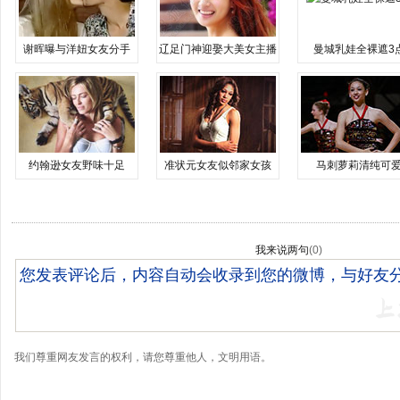
谢晖曝与洋妞女友分手
辽足门神迎娶大美女主播
曼城乳娃全裸遮3
约翰逊女友野味十足
准状元女友似邻家女孩
马刺萝莉清纯可
我来说两句
(
0
)
我们尊重网友发言的权利，请您尊重他人，文明用语。