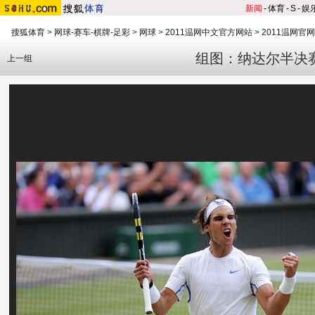
新闻
-
体育
-
S
-
娱
搜狐体育
>
网球-赛车-棋牌-足彩
>
网球
>
2011温网中文官方网站
>
2011温网官
组图：纳达尔半决
上一组