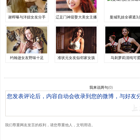
谢晖曝与洋妞女友分手
辽足门神迎娶大美女主播
曼城乳娃全裸遮3
约翰逊女友野味十足
准状元女友似邻家女孩
马刺萝莉清纯可
我来说两句
(
0
)
我们尊重网友发言的权利，请您尊重他人，文明用语。