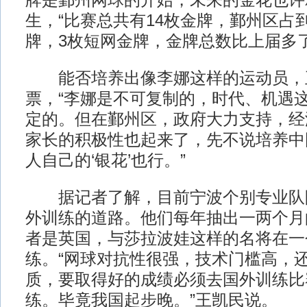
牌是鄞州网球的开始，未来的金花也许
生，“比赛总共有14枚金牌，鄞州区占
牌，3枚短网金牌，金牌总数比上届多了
能否培养出像李娜这样的运动员，
票，“李娜是不可复制的，时代、机遇
定的。但在鄞州区，政府大力支持，经
家长的积极性也起来了，先不说培养中
人自己的‘银花’也行。”
据记者了解，目前宁波个别专业队
外训练的道路。他们每年抽出一两个月
者是英国，与莎拉波娃这样的名将在一
练。“网球对抗性很强，技术门槛高，
质，要取得好的成绩必须去国外训练比
练。毕竟我国起步晚。”王凯民说。