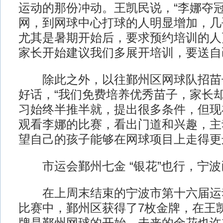
运动的那份冲动。王凯民说，“李娜夺
网，到网球中心打球的人明显增加，几
尤其是暑期开始后，要求预约培训的人
家长开始建议我们多展开培训，要送自
除此之外，以往鄞州区网球队招苗
好话，“我们免费培养优秀苗子，家长
习始终半推半就，提出很多条件，但现
观看李娜的比赛，看出门道和兴趣，主
望自己的孩子能够在网球项目上走得更
市运会鄞州七金 “银花”也行，宁波已
在上周末结束的宁波市第十六届运
比赛中，鄞州区获得了7枚金牌，在王