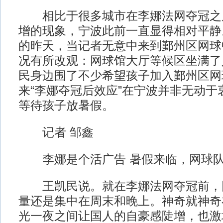
相比于很多城市在李娜法网夺冠之
增的现象，宁波此前一直显得相对平静
的昨天，当记者无意中来到鄞州区网球
况有所改观：网球馆大厅等候区坐满了
民身边围了不少希望孩子加入鄞州区网
来“李娜夺冠后效应”在宁波并非无动于
等待孩子放暑假。
记者 邹鑫
李娜是个活广告 暑假来临，网球队
王凯民说。就在李娜法网夺冠前，
量还是集中在周末和晚上。神奇就神奇
光一夜之间让国人的自豪感陡增，也激