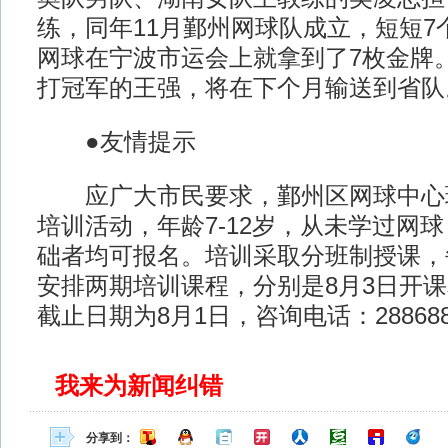
练，同年11月鄞州网球队成立，短短7
网球在宁波市运会上就拿到了7枚金牌
打冠军的王强，将在下个月输送到省队
●友情提示
应广大市民要求，鄞州区网球中心
培训活动，年龄7-12岁，从未学过网
础者均可报名。培训采取分班制授课，每
安排两期培训课程，分别是8月3日开课
截止日期为8月1日，咨询电话：288688
我来为新闻纠错
分享到：