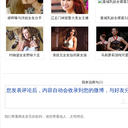
谢晖曝与洋妞女友分手
辽足门神迎娶大美女主播
曼城乳娃全裸遮3
约翰逊女友野味十足
准状元女友似邻家女孩
马刺萝莉清纯可
我来说两句
(
0
)
我们尊重网友发言的权利，请您尊重他人，文明用语。