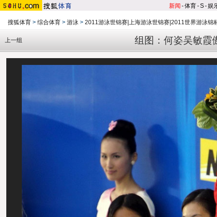
新闻
-
体育
-
S
-
娱
搜狐体育
>
综合体育
>
游泳
>
2011游泳世锦赛|上海游泳世锦赛|2011世界游泳锦
组图：何姿吴敏霞
上一组