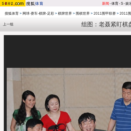
新闻
-
体育
-
S
-
娱
搜狐体育
>
网球-赛车-棋牌-足彩
>
棋牌世界
>
围棋世界
>
2011围甲联赛
>
2011
组图：老聂紧盯棋
上一组