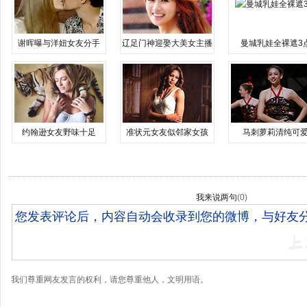
谢晖曝与洋妞女友分手
辽足门神迎娶大美女主播
曼城乳娃全裸遮3
约翰逊女友野味十足
准状元女友似邻家女孩
马刺萝莉清纯可
我来说两句
(
0
)
我们尊重网友发言的权利，请您尊重他人，文明用语。