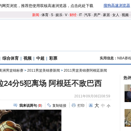
搜狗高速浏览器
的网页浏览，推荐您使用双核高速浏览器，点击此处下载
新闻
-
体育
-
S
-
娱乐
-
V
-
财经
-
IT
-
汽车
-
房产
-
家居
-
女人
-
视频
-
|
综合体育
|
视频
|
中超
|
彩票
实用信息：
NBA赛
|美洲男篮锦标赛
>
2011男篮美锦赛新闻
>
2011男篮美锦赛阿根廷新闻
热
拉24分5犯离场 阿根廷不敌巴西
2011年09月08日08:59
大
中
我来说两句
(
0
)
复制链接
打印
小