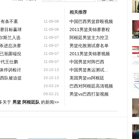
相关推荐
习有条不紊
中国巴西男篮群殴视频
11-09-08
锦赛目标赢球
2011男篮美锦赛赛程
11-09-08
阿尔斯兰入选
阿根廷男篮主力控卫
11-09-07
疆杀进总决赛
男篮伦敦测试赛名单
11-09-07
已渐露端倪
2011男篮美锦赛视频
11-09-07
替代王仕鹏
中国男篮对阵巴西
11-09-07
体停训检讨
中国男篮奥运测试...
10-10-13
 巴西队被迫提
美国男篮vs阿根廷
10-10-13
巴西对阿根廷高清视频
10-03-24
男篮vs巴西打架视频
09-02-21
多关于
男篮 阿根廷队
的新闻>>