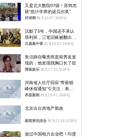
又是北大数院07级！苏炜杰
获“统计学界的诺贝尔奖”
环球网
昨天14:57
30评论
沉默了5年，中国还不承认
塔利班，三笔旧账被翻出，
最大风险出现
兵器集中营
前天15:53
24评论
朱洁静自曝患癌是前男友发
现的：他发现我胸口长了痘
搜狐娱乐
前天17:25
55评论
河南省人社厅回应“带薪错
峰休假通知”引关注：表述
不够准确，待修改后印发
界面新闻
昨天15:41
39评论
北京出台房地产新政
新闻资讯综合
昨天21:34
42评论
放过中国电力企业吧！印度