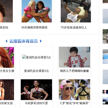
装彩绘
内衣橄榄球赛再吸睛
75岁老妪成健身狂人
大美女主播
曼城乳娃全裸遮3点
梅西儿子肥嘟嘟粉嫩嫩
似邻家女孩
马刺萝莉清纯可爱
C罗"簪花"伊布"戴胸罩"