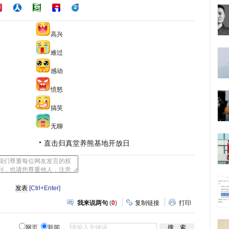
高兴
难过
感动
愤怒
搞笑
无聊
直击归真堂养熊基地开放日
[Ctrl+Enter]
我来说两句
(
0
)
复制链接
打印
网页
新闻