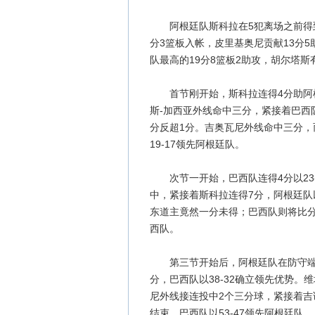
阿根廷队斯科拉在5犯离场之前得到全
分3篮板入帐，皮里基奥尼贡献13分
队最高的19分8篮板2助攻，胡尔塔斯
首节刚开始，斯科拉连得4分助阿根
斯-加西亚外线命中三分，紧接着巴西
分反超1分。吉奥瓦尼外线命中三分，
19-17领先阿根廷队。
次节一开始，巴西队连得4分以23-
中，紧接着斯科拉连得7分，阿根廷队以
东道主竟然一分未得；巴西队则将比分
西队。
第三节开始后，阿根廷队在防守端出
分，巴西队以38-32确立领先优势
尼外线接连投中2个三分球，紧接着吉
结束，巴西队以53-47领先阿根廷队。