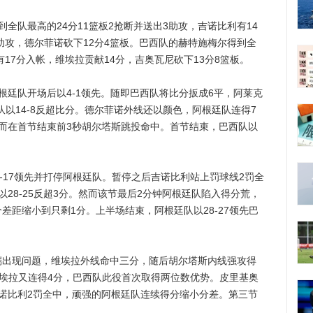
队最高的24分11篮板2抢断并送出3助攻，吉诺比利有14
5助攻，德尔菲诺砍下12分4篮板。巴西队的赫特施梅尔得到全
有17分入帐，维埃拉贡献14分，吉奥瓦尼砍下13分8篮板。
廷队开场后以4-1领先。随即巴西队将比分扳成6平，阿莱克
队以14-8反超比分。德尔菲诺外线还以颜色，阿根廷队连得7
而在首节结束前3秒胡尔塔斯跳投命中。首节结束，巴西队以
17领先并打停阿根廷队。暂停之后吉诺比利站上罚球线2罚全
28-25反超3分。然而该节最后2分钟阿根廷队陷入得分荒，
差距缩小到只剩1分。上半场结束，阿根廷队以28-27领先巴
现问题，维埃拉外线命中三分，随后胡尔塔斯内线强攻得
。维埃拉又连得4分，巴西队此役首次取得两位数优势。皮里基奥
诺比利2罚全中，顽强的阿根廷队连续得分缩小分差。第三节