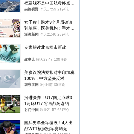
福建舰不是中国航母终点，
而是新起点！
尖锋视野
昨天17:59
21评论
女子称丰胸术9个月后确诊
乳腺癌，医美机构：手术不
可能引发癌症，建议走司法
澎湃新闻
昨天21:46
28评论
途径
专家解读北京楼市新政
政事儿
昨天23:47
130评论
美参议院法案拟对中印加税
100%，中方坚决反对
观察者网
5小时前
35评论
挺进决赛！U17国足点球3-
1河床U17 将再战阿森纳
射门中国
昨天21:57
65评论
国乒男单全军覆没！4人出
战WTT横滨冠军赛均无缘