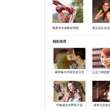
俄柔术女孩豹纹诱惑
美女足队花泳
精彩推荐
谢晖曝与洋妞女友分手
辽足门神迎娶
约翰逊女友野味十足
准状元女友