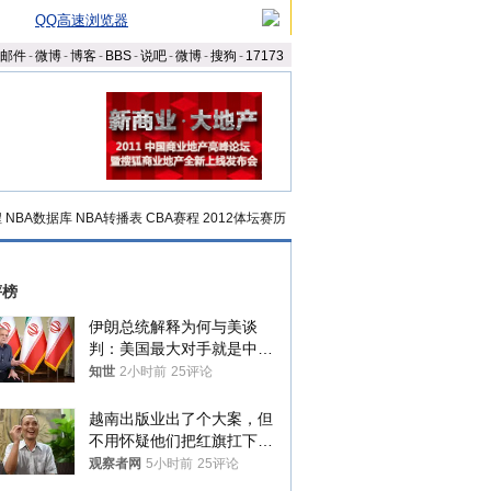
QQ高速浏览器
邮件
-
微博
-
博客
-
BBS
-
说吧
-
微博
-
搜狗
-
17173
程
NBA数据库
NBA转播表
CBA赛程
2012体坛赛历
评榜
伊朗总统解释为何与美谈
判：美国最大对手就是中
国，但他们也在对话
知世
2小时前
25评论
越南出版业出了个大案，但
不用怀疑他们把红旗扛下去
的决心
观察者网
5小时前
25评论