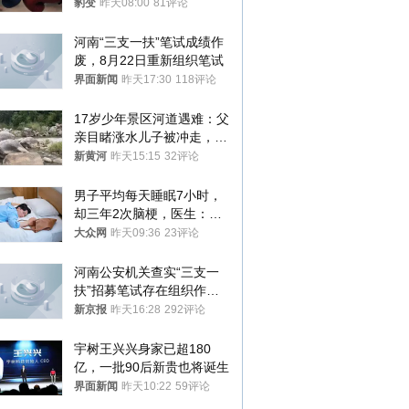
豹变
昨天08:00
81评论
河南“三支一扶”笔试成绩作
废，8月22日重新组织笔试
界面新闻
昨天17:30
118评论
17岁少年景区河道遇难：父
亲目睹涨水儿子被冲走，当
地排除上游泄洪，家属盼厘
新黄河
昨天15:15
32评论
清责任
男子平均每天睡眠7小时，
却三年2次脑梗，医生：这
样睡觉更伤身
大众网
昨天09:36
23评论
河南公安机关查实“三支一
扶”招募笔试存在组织作弊
犯罪行为
新京报
昨天16:28
292评论
宇树王兴兴身家已超180
亿，一批90后新贵也将诞生
界面新闻
昨天10:22
59评论