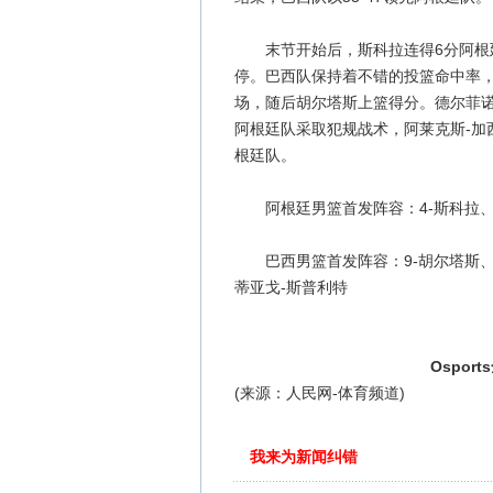
末节开始后，斯科拉连得6分阿根廷队
停。巴西队保持着不错的投篮命中率，
场，随后胡尔塔斯上篮得分。德尔菲诺外
阿根廷队采取犯规战术，阿莱克斯-加西
根廷队。
阿根廷男篮首发阵容：4-斯科拉、5-
巴西男篮首发阵容：9-胡尔塔斯、10-
蒂亚戈-斯普利特
Ospor
(来源：人民网-体育频道)
我来为新闻纠错