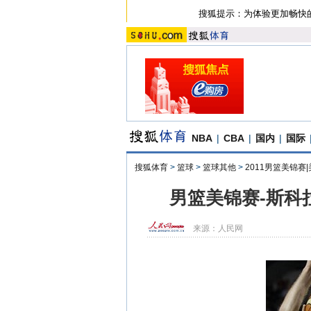
搜狐提示：为体验更加畅快
NBA
|
CBA
|
国内
|
国际
搜狐体育
>
篮球
>
篮球其他
>
2011男篮美锦赛
男篮美锦赛-斯科
来源：
人民网