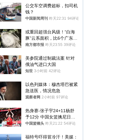
公交车空调费超标，扣司机
钱？
中国新闻周刊
昨天22:31
94评论
或重回超强台风级！“白海
豚”云系面积，比6个广东还
大！深圳官方：注意这件事
南方都市报
昨天23:55
39评论
美参院通过制裁法案 针对
俄油气进口大国
知世
3小时前
42评论
以色列媒体：穆杰塔巴被紧
急送医，情况危急
观察者网
2小时前
97评论
热身赛-张子宇24+11杨舒
予12分 中国女篮擒尼日利
亚
中国篮镜头
昨天21:22
54评论
福特号吓得冒冷汗！美媒：