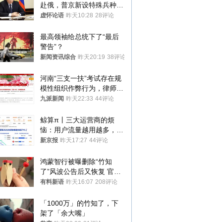
赴俄，普京新设特殊兵种，
76岁老将扛旗
虚怀论语
昨天10:28
28评论
最高领袖给总统下了“最后
警告”？
新闻资讯综合
昨天20:19
38评论
河南“三支一扶”考试存在规
模性组织作弊行为，律师：
涉嫌非法获取国家秘密罪等
九派新闻
昨天22:33
44评论
罪名
鲸算π丨三大运营商的烦
恼：用户流量越用越多，收
入却越来越少
新京报
昨天17:27
44评论
鸿蒙智行被曝删除“竹知
了”风波公告后又恢复 官媒
曾力挺：劝华为要大度的，
有料新语
昨天16:07
208评论
你们适不适合？
「1000万」的竹知了，下
架了「余大嘴」