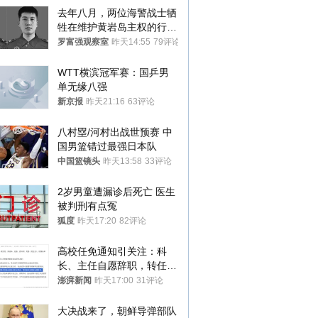
去年八月，两位海警战士牺
牲在维护黄岩岛主权的行动
中
罗富强观察室
昨天14:55
79评论
WTT横滨冠军赛：国乒男
单无缘八强
新京报
昨天21:16
63评论
八村塁/河村出战世预赛 中
国男篮错过最强日本队
中国篮镜头
昨天13:58
33评论
2岁男童遭漏诊后死亡 医生
被判刑有点冤
狐度
昨天17:20
82评论
高校任免通知引关注：科
长、主任自愿辞职，转任思
政辅导员
澎湃新闻
昨天17:00
31评论
大决战来了，朝鲜导弹部队