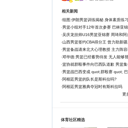
相关新闻
·
组图:伊朗男篮训练揭秘 身体素质练
·
男篮小组对手12年首次参赛 巴林亚
·
吴庆龙挂帅U16男篮亚锦赛 周琦和
·
山西男篮签约CBA得分王 曾力助新
·
男篮备战请来北大心理教授 主力阵容
·
邓华德:男篮已经蓄势待发 无人能够
·
篮协就群殴事件向巴西队道歉 男篮集
·
男篮战巴西变成 quot;群殴赛 quot;
·
阿根廷男篮的队长是斯科拉吗?
·
阿根廷男篮雅典夺冠时有斯科拉吗
更
体育社区精选