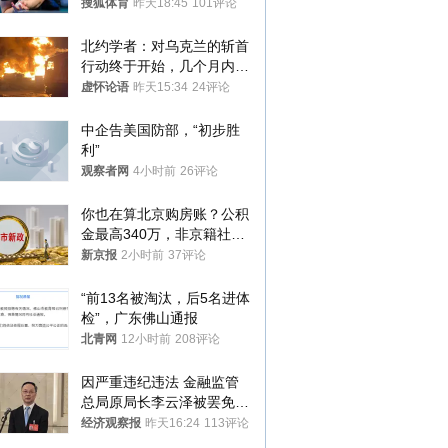
八强
搜狐体育
昨天18:45
101评论
北约学者：对乌克兰的斩首
行动终于开始，几个月内乌
将投降
虚怀论语
昨天15:34
24评论
中企告美国防部，“初步胜
利”
观察者网
4小时前
26评论
你也在算北京购房账？公积
金最高340万，非京籍社保
1年
新京报
2小时前
37评论
“前13名被淘汰，后5名进体
检”，广东佛山通报
北青网
12小时前
208评论
因严重违纪违法 金融监管
总局原局长李云泽被罢免全
国人大代表
经济观察报
昨天16:24
113评论