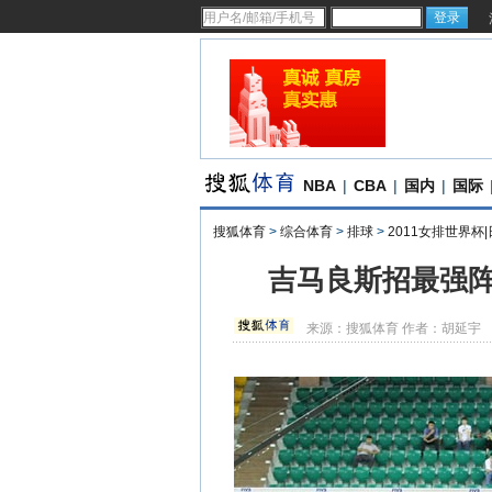
NBA
|
CBA
|
国内
|
国际
搜狐体育
>
综合体育
>
排球
>
2011女排世界杯
吉马良斯招最强阵
来源：
搜狐体育
作者：胡延宇