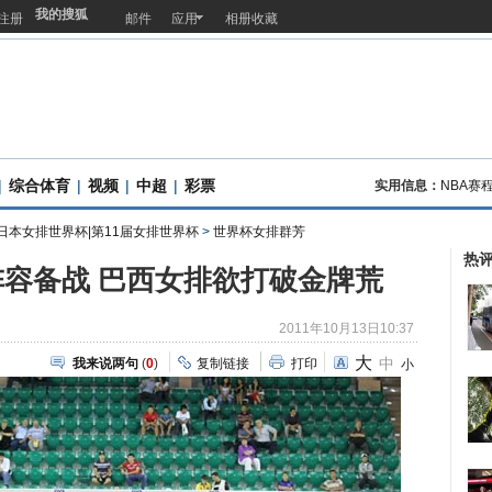
我的搜狐
注册
邮件
应用
相册收藏
|
综合体育
|
视频
|
中超
|
彩票
实用信息：
NBA赛
|日本女排世界杯|第11届女排世界杯
>
世界杯女排群芳
热
容备战 巴西女排欲打破金牌荒
2011年10月13日10:37
大
中
我来说两句
(
0
)
复制链接
打印
小