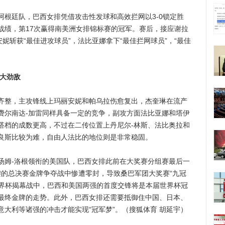
廷队，巴西女排凭借攻击性发球和高效拦网以3-0锁定胜
战绩，第17次赢得南美洲女排锦标赛的冠军。赛后，接应谢拉
妮斩获“最佳进攻球员”，法比亚娜拿下“最佳拦网球员”，“最佳
最大劲敌
整，主攻锋线上玛丽安妮和帕乌拉伤愈复出，杰奎琳在流产
费尔南达-加雷同样具备一定的竞争，副攻方面法比亚娜和塔伊
搭档的成数更高，不过在二传位置上丹尼尔-林斯、法比奥拉和
良斯比较为难，自由人法比的地位则是非常稳固。
姆-洛根领衔的美国队，巴西女排此前在大奖赛分组赛最后一
键的总决赛金牌争夺战中惨遭零封，导致桑巴军团大奖赛“九冠
世界杯揭幕战中，巴西和美国两强的首度交锋将是本届世界杯冠
最终金牌的走势。此外，巴西女排还需要抵御住中国、日本、
大利等诸强的冲击才能实现“冠军梦”。（搜狐体育 胡延宇）