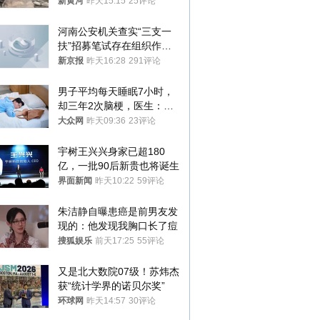
地排除上游泄洪，家属盼厘
新黄河
昨天15:15
25评论
清责任
河南公安机关查实“三支一
扶”招募笔试存在组织作弊
犯罪行为
新京报
昨天16:28
291评论
男子平均每天睡眠7小时，
却三年2次脑梗，医生：这
样睡觉更伤身
大众网
昨天09:36
23评论
宇树王兴兴身家已超180
亿，一批90后新贵也将诞生
界面新闻
昨天10:22
59评论
朱洁静自曝患癌是前男友发
现的：他发现我胸口长了痘
搜狐娱乐
前天17:25
55评论
又是北大数院07级！苏炜杰
获“统计学界的诺贝尔奖”
环球网
昨天14:57
30评论