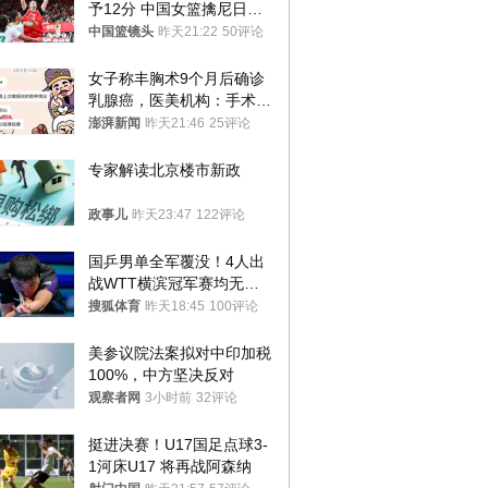
予12分 中国女篮擒尼日利
亚
中国篮镜头
昨天21:22
50评论
女子称丰胸术9个月后确诊
乳腺癌，医美机构：手术不
可能引发癌症，建议走司法
澎湃新闻
昨天21:46
25评论
途径
专家解读北京楼市新政
政事儿
昨天23:47
122评论
国乒男单全军覆没！4人出
战WTT横滨冠军赛均无缘
八强
搜狐体育
昨天18:45
100评论
美参议院法案拟对中印加税
100%，中方坚决反对
观察者网
3小时前
32评论
挺进决赛！U17国足点球3-
1河床U17 将再战阿森纳