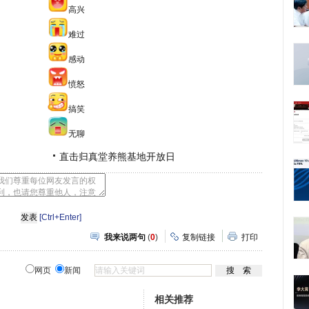
高兴
难过
感动
愤怒
搞笑
无聊
直击归真堂养熊基地开放日
[Ctrl+Enter]
我来说两句
(
0
)
复制链接
打印
网页
新闻
相关推荐