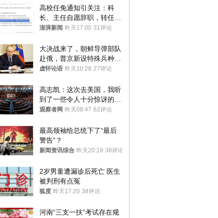
高校任免通知引关注：科
长、主任自愿辞职，转任思
政辅导员
澎湃新闻
昨天17:00
31评论
大决战来了，朝鲜导弹部队
赴俄，普京新设特殊兵种，
76岁老将扛旗
虚怀论语
昨天10:28
27评论
高志凯：这次去美国，我听
到了一些令人十分惊讶的消
息
观察者网
昨天08:47
62评论
最高领袖给总统下了“最后
警告”？
新闻资讯综合
昨天20:19
38评论
2岁男童遭漏诊后死亡 医生
被判刑有点冤
狐度
昨天17:20
38评论
河南“三支一扶”考试存在规