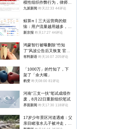
模性组织作弊行为，律师：
涉嫌非法获取国家秘密罪等
九派新闻
昨天22:33
44评论
罪名
鲸算π丨三大运营商的烦
恼：用户流量越用越多，收
入却越来越少
新京报
昨天17:27
44评论
鸿蒙智行被曝删除“竹知
了”风波公告后又恢复 官媒
曾力挺：劝华为要大度的，
有料新语
昨天16:07
205评论
你们适不适合？
「1000万」的竹知了，下
架了「余大嘴」
豹变
昨天08:00
81评论
河南“三支一扶”笔试成绩作
废，8月22日重新组织笔试
界面新闻
昨天17:30
118评论
17岁少年景区河道遇难：父
亲目睹涨水儿子被冲走，当