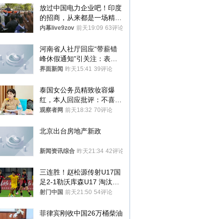
放过中国电力企业吧！印度
的招商，从来都是一场精准
收割
内幕live9zov
前天19:09
63评论
河南省人社厅回应“带薪错
峰休假通知”引关注：表述
不够准确，待修改后印发
界面新闻
昨天15:41
39评论
泰国女公务员精致妆容爆
红，本人回应批评：不喜欢
就别看
观察者网
前天18:32
70评论
北京出台房地产新政
新闻资讯综合
昨天21:34
42评论
三连胜！赵松源传射U17国
足2-1勒沃库森U17 淘汰赛
将战河床
射门中国
前天21:50
54评论
菲律宾刚收中国26万桶柴油