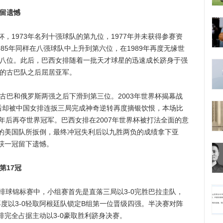
金留遗憾
1973年名列十强球队的第九位，1977年并未获得参赛资
985年同样在八强球队中上升到第六位，在1989年再度无缘世
第八位。此后，巴西女排随着一批天才球星的迅速成长跻身于强
天的古巴队之后屈居亚军。
古巴和俄罗斯两强之后下滑到第三位。2003年世界杯揭幕战
随后却被中国女排连扳三局完成神奇逆转再度摘银饮恨，本场比
年后再夺世界冠军。巴西女排在2007年世界杯被打法全面的意
的美国队所扳倒，最终冲冠失利后以九胜两负的成绩拿下亚
获一冠留下遗憾。
第17冠
球锦标赛中，小组赛首先是直落三局以3-0完胜巴拉圭队，
再度以3-0轻取阿根廷队锁定B组第一位晋级四强。半决赛对阵
完全占据主动以3-0豪取胜利跻身决赛。