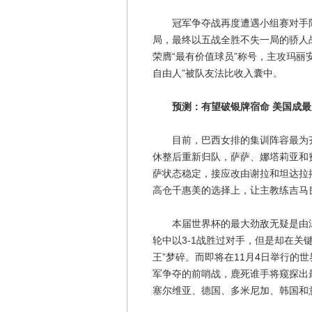
冠军争夺战再度遭遇小组赛对手阿根
局，最终以五战全胜不失一局的骄人
荣膺“最有价值球员”称号，主攻玛丽安
自由人”被队友法比收入囊中。
预测：有望破银牌宿命 美国成
目前，巴西女排的集训阵容最为齐
休整后重新归队，萨萨、娜塔莉亚和
萨状态稳定，接应改由谢拉和坦达拉
高仓千惠美的选择上，让主教练吉马
本届世界杯的最大劲敌无疑是由汤
轮中以3-1战胜过对手，但是却在关
王”梦碎。而即将在11月4日举行的
军争夺的前哨战，鹿死谁手将窥探出
塞尔维亚、德国、多米尼加、韩国和意