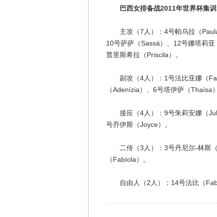
巴西女排备战2011年世界杯集训
主攻（7人）：4号帕乌拉（Paula）、
10号萨萨（Sassá）、12号娜塔莉亚（N
普里斯希拉（Priscila）。
副攻（4人）：1号法比亚娜（Fabia
（Adenízia）、6号塔伊萨（Thaísa
接应（4人）：9号朱莉安娜（Juliana
号乔伊斯（Joyce）。
二传（3人）：3号丹尼尔-林斯（Dani
（Fabíola）。
自由人（2人）：14号法比（Fabi）、