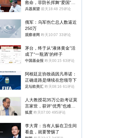
救命，菲防长挥舞“爱国”大
棒，谁亲华谁下台？
兵器展望
前天18:48
25评论
俄军：乌军伤亡总人数逼近
250万
观察者网
昨天10:07
33评论
茅台，终于从“液体黄金”活
成了“一瓶酒”的样子
中国基金报
昨天00:15
63评论
阿根廷足协致函因凡蒂诺：
正确道路是继续在您领导下
足坛欧美汇
昨天08:16
61评论
人大教授花35万公款考证莫
言家世，获评“优秀”也难服
众
狐度
昨天07:00
495评论
李大霄：当有人躲在卫生间
看盘，就要警惕了