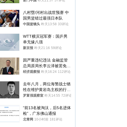
射门中国
昨天21:57
57评论
八村塁/河村出战世预赛 中
国男篮错过最强日本队
中国篮镜头
昨天13:58
33评论
WTT横滨冠军赛：国乒男
单无缘八强
新京报
昨天21:16
59评论
因严重违纪违法 金融监管
总局原局长李云泽被罢免全
国人大代表
经济观察报
昨天16:24
112评论
去年八月，两位海警战士牺
牲在维护黄岩岛主权的行动
中
罗富强观察室
昨天14:55
72评论
“前13名被淘汰，后5名进体
检”，广东佛山通报
北青网
10小时前
181评论