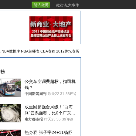
进入微博
微访谈,大事件
程
NBA数据库
NBA转播表
CBA赛程
2012体坛赛历
评榜
公交车空调费超标，扣司机
钱？
中国新闻周刊
昨天22:31
88评论
或重回超强台风级！“白海
豚”云系面积，比6个广东还
大！深圳官方：注意这件事
南方都市报
昨天23:55
39评论
热身赛-张子宇24+11杨舒