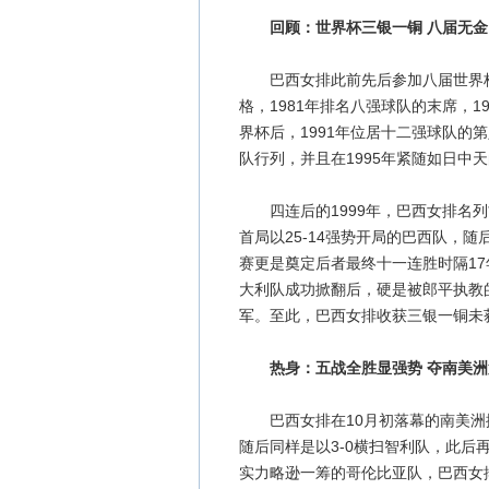
回顾：世界杯三银一铜 八届无
巴西女排此前先后参加八届世界杯，
格，1981年排名八强球队的末席，1
界杯后，1991年位居十二强球队的
队行列，并且在1995年紧随如日中
四连后的1999年，巴西女排名列
首局以25-14强势开局的巴西队，
赛更是奠定后者最终十一连胜时隔17
大利队成功掀翻后，硬是被郎平执教
军。至此，巴西女排收获三银一铜未
热身：五战全胜显强势 夺南美洲
巴西女排在10月初落幕的南美洲排
随后同样是以3-0横扫智利队，此后
实力略逊一筹的哥伦比亚队，巴西女排