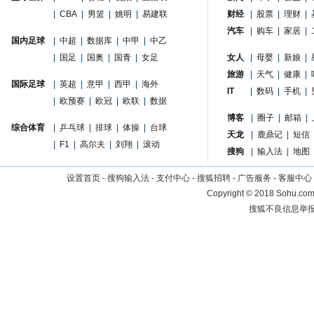
|
CBA
|
男篮
|
姚明
|
易建联
财经
|
股票
|
理财
|
汽车
|
购车
|
家居
|
国内足球
|
中超
|
数据库
|
中甲
|
中乙
|
国足
|
国奥
|
国青
|
女足
女人
|
母婴
|
新娘
|
旅游
|
天气
|
健康
|
国际足球
|
英超
|
意甲
|
西甲
|
海外
IT
|
数码
|
手机
|
|
欧预赛
|
欧冠
|
欧联
|
数据
博客
|
圈子
|
邮箱
|
综合体育
|
乒乓球
|
排球
|
体操
|
台球
天龙
|
鹿鼎记
|
短信
|
F1
|
高尔夫
|
刘翔
|
滚动
搜狗
|
输入法
|
地图
设置首页
-
搜狗输入法
-
支付中心
-
搜狐招聘
-
广告服务
-
客服中心
Copyright
©
2018 Sohu.com 
搜狐不良信息举