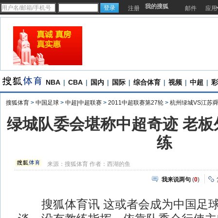
我的搜狐
注册
邮件
应用
NBA
|
CBA
|
国内
|
国际
|
综合体育
|
视频
|
中超
|
彩
搜狐体育
>
中国足球
>
中超|中超联赛
>
2011中超联赛第27轮
>
杭州绿城VS江苏
绿城队委会堪称中超奇迹 老板
练
来源：
搜狐体育
作者：西湖的鱼
我来说两句
(
0
)
搜狐体育讯 这或者会成为中国足球