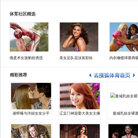
体育社区精选
俄柔术女孩豹纹诱惑
美女足队花泳装彩绘
内衣橄榄球赛再
精彩推荐
谢晖曝与洋妞女友分手
辽足门神迎娶大美女主播
曼城乳娃全裸遮