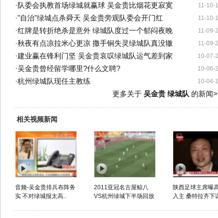
·
队委会执教首场绿城就赢球 吴金贵比烟花更寂寞
11-10-
·
"自治"绿城点杀舜天 吴金贵旁观队委会开门红
11-10-
·
红牌是转折绝杀是意外 绿城队度过一个郁闷夜晚
11-09-
·
秋夜有点凉拉米心更凉 撒手锏失灵绿城队真没辙
11-09-
·
建业赢在锋利门坚 吴金贵哀叹绿城队运气差到家
10-07-
·
吴金贵曾经留学哪里?什么文聘?
10-06-
·
杭州绿城队现任主教练
10-04-
更多关于
吴金贵 绿城队
的新闻>
相关视频新闻
音频-吴金贵排兵布阵务
2011亚冠名古屋鲸八
陕西足球主席曝
实 不对绿城报太高..
VS杭州绿城下半场回放
入主 桑特拉齐下