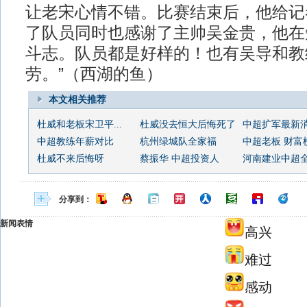
让老宋心情不错。比赛结束后，他给记
了队员同时也感谢了主帅吴金贵，他在
斗志。队员都是好样的！也有吴导和教
劳。”（西湖的鱼）
本文相关推荐
杜威和老板宋卫平...
杜威没去恒大后悔死了
中超扩军最新
中超教练年薪对比
杭州绿城队全家福
中超老板 财富
杜威不来后悔呀
蔡振华 中超投资人
河南建业中超
分享到：
新闻表情
高兴
难过
感动