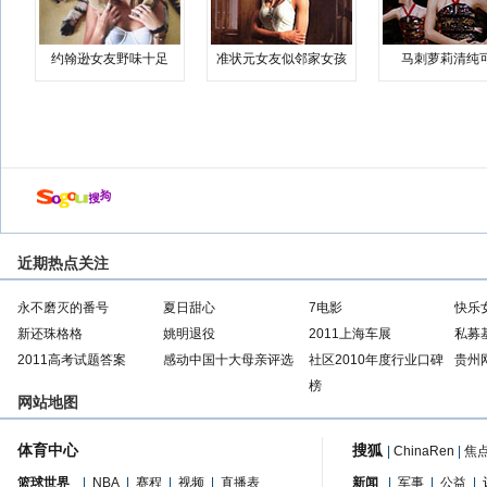
约翰逊女友野味十足
准状元女友似邻家女孩
马刺萝莉清纯
近期热点关注
永不磨灭的番号
夏日甜心
7电影
快乐
新还珠格格
姚明退役
2011上海车展
私募
2011高考试题答案
感动中国十大母亲评选
社区2010年度行业口碑
贵州
榜
网站地图
体育中心
搜狐
|
ChinaRen
|
焦
篮球世界
|
NBA
|
赛程
|
视频
|
直播表
新闻
|
军事
|
公益
|