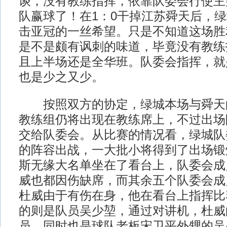
谈，没有教练指挥，依靠队委会行使主
队赢球了！在1：0干掉江苏舜天后，
击亚冠的一丝希望。只是不知道这场胜
是不是颇有讽刺的味道，毕竟没有教练
且上半场还是全华班。队委会指挥，就
也是少之又少。
按照双方的协定，绿城本场与舜天
教练组仍将出现在教练席上，不过出场
交给队委会。从比赛的情况看，绿城队
的阵容出战，一大批小将得到了出场锻
斯无缘大名单坐在了看台上，队委会成
威也都因伤缺席，而其余五个队委会成
杜威由于有伤在身，他在看台上指挥比
的则是队员吴少堃，通过对讲机，杜威
员，同时也是球队老板宋卫平外甥的吴