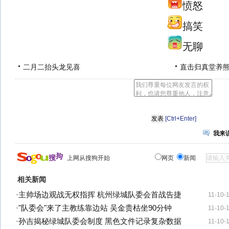
愤怒
搞笑
无聊
二月二抬头龙见喜
直击归真堂养
[Ctrl+Enter]
我来
上网从搜狗开始
网页
新闻
相关新闻
·
主帅场边观战无权指挥 杭州绿城队委会首战告捷
11-10-
·
"队委会"来了主教练靠边站 吴金贵枯坐90分钟
11-10-
·
孙吉揭秘绿城队委会制度 黑色文件记录复杂数据
11-10-