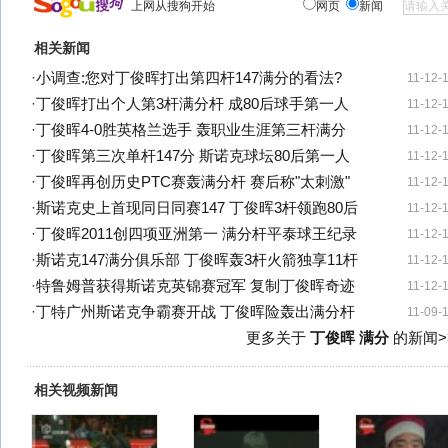
上网从搜狗开始
网页
新闻
相关新闻
·
小调查:您对丁俊晖打出第四杆147满分的看法?
11-12-
·
丁俊晖打出个人第3杆满分杆 成80后球手第一人
11-12-
·
丁俊晖4-0胜英格兰选手 轰职业生涯第三杆满分
11-12-
·
丁俊晖第三次单杆147分 斯诺克球坛80后第一人
11-12-
·
丁俊晖再创历史PTC赛轰满分杆 赛后称"太刺激"
11-12-
·
斯诺克史上首现同日同赛147 丁俊晖3杆领跑80后
11-12-
·
丁俊晖2011创四项亚洲第一 满分杆平泰球王纪录
11-12-
·
斯诺克147满分俱乐部 丁俊晖轰3杆火箭独享11杆
11-12-
·
特鲁姆普获得斯诺克英锦赛冠军 复制丁俊晖奇迹
11-12-
·
丁特广州斯诺克争霸赛开战 丁俊晖险轰出满分杆
11-09-
更多关于
丁俊晖 满分
的新闻>
相关视频新闻