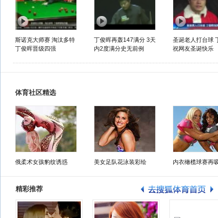
斯诺克大师赛 淘汰多特
丁俊晖再轰147满分 3天
圣诞老人打台球 
丁俊晖晋级四强
内2度满分史无前例
祝网友圣诞快乐
体育社区精选
俄柔术女孩豹纹诱惑
美女足队花泳装彩绘
内衣橄榄球赛再
精彩推荐