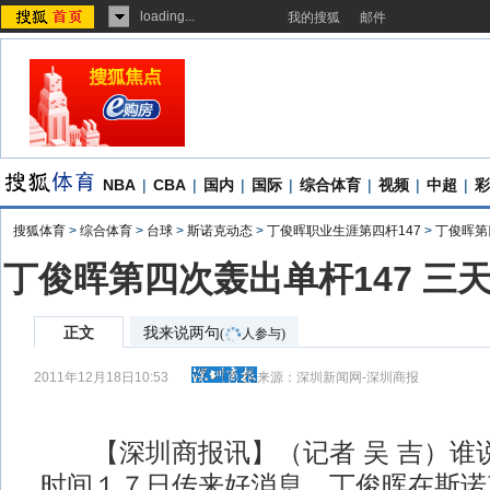
loading...
我的搜狐
邮件
NBA
|
CBA
|
国内
|
国际
|
综合体育
|
视频
|
中超
|
彩
搜狐体育
>
综合体育
>
台球
>
斯诺克动态
>
丁俊晖职业生涯第四杆147
>
丁俊晖第
丁俊晖第四次轰出单杆147 三
正文
我来说两句
(
人参与)
2011年12月18日10:53
来源：
深圳新闻网-深圳商报
【深圳商报讯】（记者 吴 吉）谁说
时间１７日传来好消息，丁俊晖在斯诺