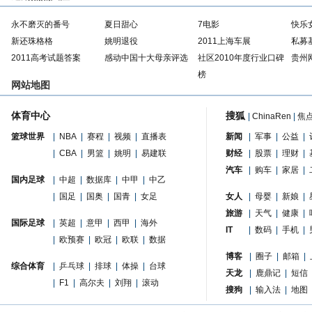
永不磨灭的番号
夏日甜心
7电影
快乐
新还珠格格
姚明退役
2011上海车展
私募
2011高考试题答案
感动中国十大母亲评选
社区2010年度行业口碑
贵州
榜
网站地图
体育中心
搜狐
|
ChinaRen
|
焦
篮球世界
|
NBA
|
赛程
|
视频
|
直播表
新闻
|
军事
|
公益
|
|
CBA
|
男篮
|
姚明
|
易建联
财经
|
股票
|
理财
|
汽车
|
购车
|
家居
|
国内足球
|
中超
|
数据库
|
中甲
|
中乙
|
国足
|
国奥
|
国青
|
女足
女人
|
母婴
|
新娘
|
旅游
|
天气
|
健康
|
国际足球
|
英超
|
意甲
|
西甲
|
海外
IT
|
数码
|
手机
|
|
欧预赛
|
欧冠
|
欧联
|
数据
博客
|
圈子
|
邮箱
|
综合体育
|
乒乓球
|
排球
|
体操
|
台球
天龙
|
鹿鼎记
|
短信
|
F1
|
高尔夫
|
刘翔
|
滚动
搜狗
|
输入法
|
地图