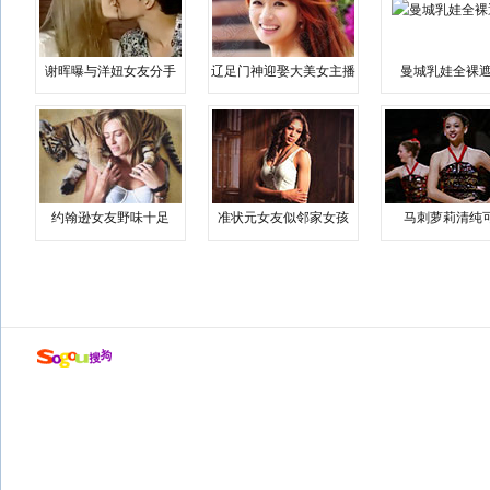
谢晖曝与洋妞女友分手
辽足门神迎娶大美女主播
曼城乳娃全裸遮
约翰逊女友野味十足
准状元女友似邻家女孩
马刺萝莉清纯