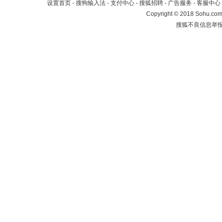
设置首页
-
搜狗输入法
-
支付中心
-
搜狐招聘
-
广告服务
-
客服中心
Copyright
©
2018 Sohu.com 
搜狐不良信息举