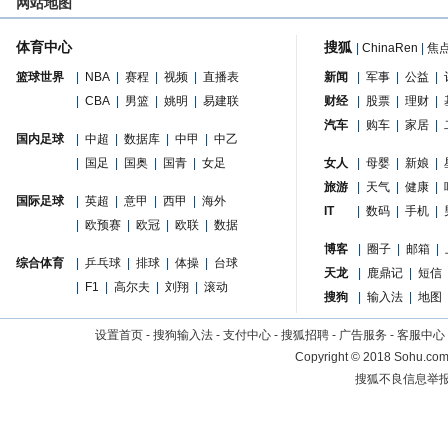
网站地图
体育中心
搜狐
|
ChinaRen
|
焦
篮球世界
|
NBA
|
赛程
|
视频
|
直播表
新闻
|
军事
|
公益
|
|
CBA
|
男篮
|
姚明
|
易建联
财经
|
股票
|
理财
|
汽车
|
购车
|
家居
|
国内足球
|
中超
|
数据库
|
中甲
|
中乙
|
国足
|
国奥
|
国青
|
女足
女人
|
母婴
|
新娘
|
旅游
|
天气
|
健康
|
国际足球
|
英超
|
意甲
|
西甲
|
海外
IT
|
数码
|
手机
|
|
欧预赛
|
欧冠
|
欧联
|
数据
博客
|
圈子
|
邮箱
|
综合体育
|
乒乓球
|
排球
|
体操
|
台球
天龙
|
鹿鼎记
|
短信
|
F1
|
高尔夫
|
刘翔
|
滚动
搜狗
|
输入法
|
地图
设置首页
-
搜狗输入法
-
支付中心
-
搜狐招聘
-
广告服务
-
客服中心
Copyright
©
2018 Sohu.com 
搜狐不良信息举