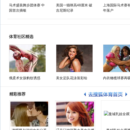
马术盛装舞步团体赛 中
美国一猫咪高48厘米 破
上海国际马术赛
国首次摘银
吉尼斯纪录
年落户
体育社区精选
俄柔术女孩豹纹诱惑
美女足队花泳装彩绘
内衣橄榄球赛再
精彩推荐