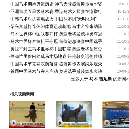
·
中国马术期待奥运历史 神马天降盛装舞步展华姿
12-01-
·
亚洲首项五星级马术赛 香港马术大师赛在港举行
11-11-
·
中韩马术对抗赛燃战火 中国队不惧"天时地利"
11-11-
·
绍兴富盛打造休闲体育运动基地 马术名将来助阵
11-10-
·
马术世界杯中国联赛开打 奥运老将发威神勇夺冠
11-10-
·
马术世界杯赛黄祖平夺冠 首位进总决赛中国选手
11-10-
·
黄祖平封王马术世界杯中国联赛 奥运老将创历史
11-10-
·
仲满忙里偷闲助威马术场地赛 盼伦敦奥运创佳绩
11-09-
·
中国马术节竞赛表演落幕 盛装舞步表演娱乐观众
10-09-
·
首届中国马术节在京启动 奥运选手盛装舞步表演
10-09-
更多关于
马术 吉尼斯
的新闻>
相关视频新闻