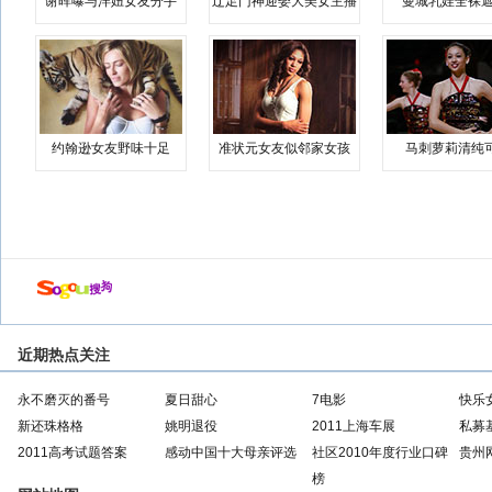
谢晖曝与洋妞女友分手
辽足门神迎娶大美女主播
曼城乳娃全裸遮
约翰逊女友野味十足
准状元女友似邻家女孩
马刺萝莉清纯
近期热点关注
永不磨灭的番号
夏日甜心
7电影
快乐
新还珠格格
姚明退役
2011上海车展
私募
2011高考试题答案
感动中国十大母亲评选
社区2010年度行业口碑
贵州
榜