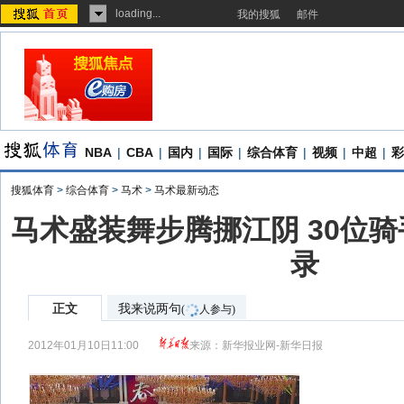
loading...
我的搜狐
邮件
NBA
|
CBA
|
国内
|
国际
|
综合体育
|
视频
|
中超
|
彩
搜狐体育
>
综合体育
>
马术
>
马术最新动态
马术盛装舞步腾挪江阴 30位
录
正文
我来说两句
(
人参与)
2012年01月10日11:00
来源：
新华报业网-新华日报