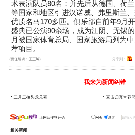
术表演队员80名；并先后从德国、荷
等国家和地区引进汉诺威、弗里斯兰、
优质名马170多匹。俱乐部自前年9月
盛典已公演90余场，成为江阴、无锡的
月被国家体育总局、国家旅游局列为中
荐项目。
(责任编辑：王正坤)
分享到：
我来为新闻纠错
二月二抬头龙见喜
直击归真堂养
上网从搜狗开始
网页
新闻
相关新闻