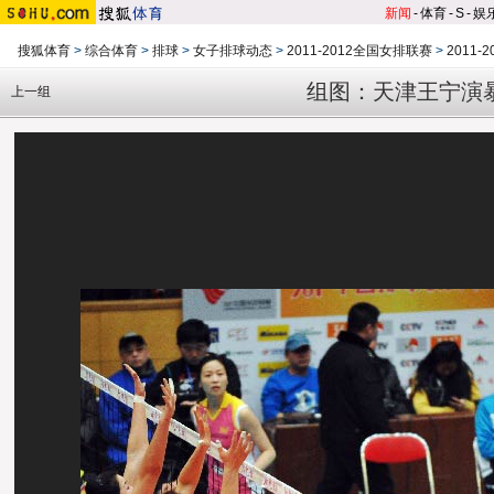
新闻
-
体育
-
S
-
娱
搜狐体育
>
综合体育
>
排球
>
女子排球动态
>
2011-2012全国女排联赛
>
2011
组图：天津王宁演
上一组