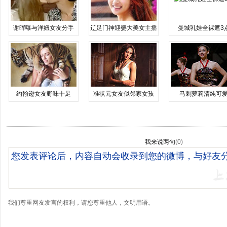
谢晖曝与洋妞女友分手
辽足门神迎娶大美女主播
曼城乳娃全裸遮3
约翰逊女友野味十足
准状元女友似邻家女孩
马刺萝莉清纯可
我来说两句
(
0
)
我们尊重网友发言的权利，请您尊重他人，文明用语。