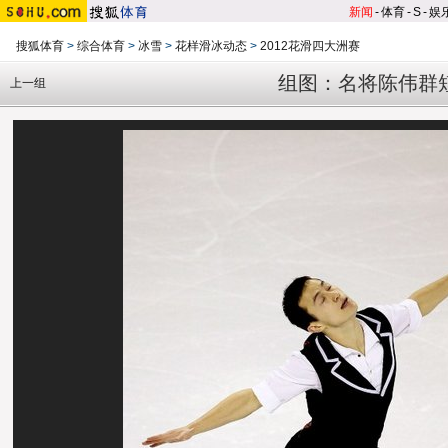
新闻
-
体育
-
S
-
娱
搜狐体育
>
综合体育
>
冰雪
>
花样滑冰动态
>
2012花滑四大洲赛
组图：名将陈伟群
上一组