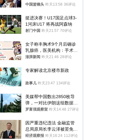
中国篮镜头
昨天13:58
36评论
挺进决赛！U17国足点球3-
1河床U17 将再战阿森纳
射门中国
昨天21:57
70评论
女子称丰胸术9个月后确诊
乳腺癌，医美机构：手术不
可能引发癌症，建议走司法
澎湃新闻
昨天21:46
28评论
途径
专家解读北京楼市新政
政事儿
昨天23:47
134评论
美媒帮中国数出2850枚导
弹，一对比伊朗这组数据，
发现出大事了
罗富强观察室
昨天14:48
27评论
因严重违纪违法 金融监管
总局原局长李云泽被罢免全
国人大代表
经济观察报
昨天16:24
112评论