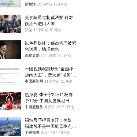
子傻眼了……
新黄河
10小时前
118评论
美参院通过制裁法案 针对
俄油气进口大国
知世
12小时前
51评论
以色列媒体：穆杰塔巴被紧
急送医，情况危急
观察者网
11小时前
165评论
一段视频就能炒出“全国小
炒肉大王”，费大厨“塌房”了
吗？
中国新闻网
11小时前
21评论
热身赛-张子宇24+11杨舒
予12分 中国女篮擒尼日利
亚
中国篮镜头
昨天21:22
68评论
福特号吓得冒冷汗！美媒：
福建舰不是中国航母终点，
而是新起点！
尖锋视野
昨天17:59
25评论