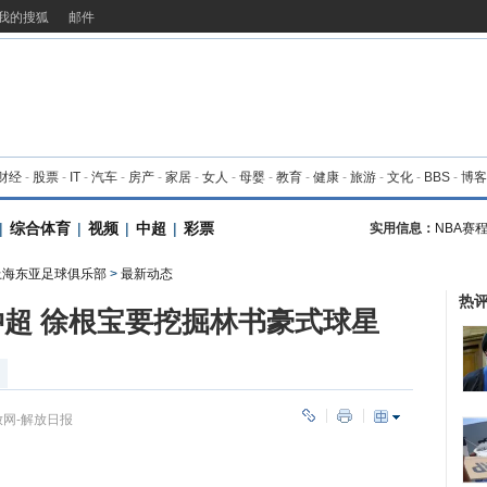
我的搜狐
邮件
财经
-
股票
-
IT
-
汽车
-
房产
-
家居
-
女人
-
母婴
-
教育
-
健康
-
旅游
-
文化
-
BBS
-
博客
|
综合体育
|
视频
|
中超
|
彩票
实用信息：
NBA赛
上海东亚足球俱乐部
>
最新动态
热
超 徐根宝要挖掘林书豪式球星
放网-解放日报