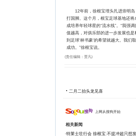
12年前，徐根宝埋头扎进崇明岛，
打国脚。这个月，根宝足球基地还将
成培养年轻球星的“流水线”。“我强
值越高，对俱乐部的进一步发展也是
到足球‘林书豪’的希望就越大。我
成功。”徐根宝说。
(责任编辑：贾凡)
二月二抬头龙见喜
上网从搜狗开始
相关新闻
·
特莱士壮行会 徐根宝:不提冲超只想