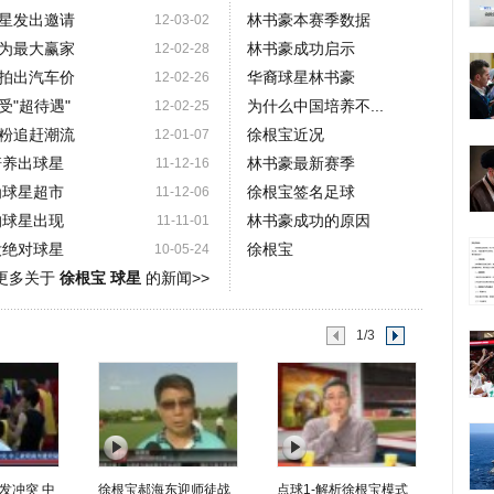
星发出邀请
林书豪本赛季数据
12-03-02
为最大赢家
林书豪成功启示
12-02-28
拍出汽车价
华裔球星林书豪
12-02-26
受"超待遇"
为什么中国培养不...
12-02-25
粉追赶潮流
徐根宝近况
12-01-07
培养出球星
林书豪最新赛季
11-12-16
为球星超市
徐根宝签名足球
11-12-06
的球星出现
林书豪成功的原因
11-11-01
没绝对球星
徐根宝
10-05-24
更多关于
徐根宝 球星
的新闻>>
1/3
发冲突 中
徐根宝郝海东迎师徒战
点球1-解析徐根宝模式