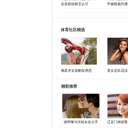
谷首获徐根宝认可
甲被殴裁判遭
体育社区精选
俄柔术女孩豹纹诱惑
美女足队花泳
精彩推荐
谢晖曝与洋妞女友分手
辽足门神迎娶