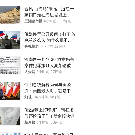
台风“白海豚”来临，浙江一
家四口走在海边堤坝上，其
中9岁男孩被巨浪卷入海
三湘都市报
4小时前
117评论
中，搜救仍在进行
俄媒终于公开质问！打了乌
克兰这么久,为什么赢不了?
答案令人沉默
尖锋视野
7小时前
22评论
河南西平县“7·30”故意伤害
案件犯罪嫌疑人夏某钢被抓
获
大众网
2小时前
57评论
伊朗总统解释为何与美谈
判：美国最大对手就是中
国，但他们也在对话
知世
10小时前
34评论
“出游带上打印机”，请把暑
假还给孩子们 | 新京报快评
新京报
6小时前
63评论