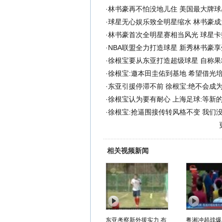
·
林书豪再不怕没地儿住 美国最大牌球
·
球星无心娱乐致全明星缩水 林书豪成
·
林书豪首次全明星赛相当风光 球星卡
·
NBA联盟全力打造球星 新秀林书豪享
·
徐根宝要从东亚打造超级球星 自称果
·
徐根宝:邀本田圭佑到基地 希望借光
·
东亚引援停滞不前 徐根宝:绝不会成
·
徐根宝认为要有耐心 上海足球:等新
·
徐根宝:抢逼围接传转风格不变 我们
相关视频新闻
东亚考察新外援实力 布
粤湘冲超战爆