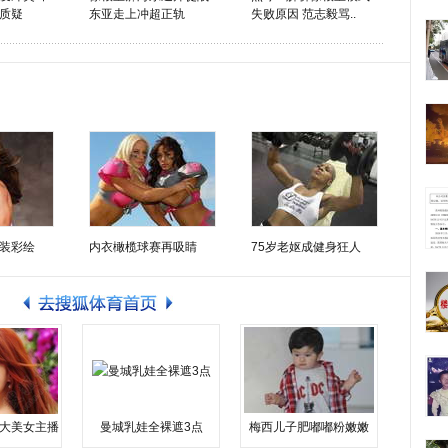
质疑
东亚走上冲超正轨
失败原因 范志毅骂..
装彩绘
内衣橄榄球赛再吸睛
75岁老妪成健身狂人
大美女主播
曼城乳娃全裸遮3点
梅西儿子肥嘟嘟粉嫩嫩