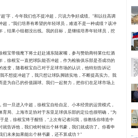
超’字，今年我们也不提冲超，只说力争好成绩。”和以往高调
冲超，“我们培养有希望的年轻球员，难道不是一种成绩？该冲
年，结果小组都没出线。我的目标，是继续培养年轻球员，挖
根宝带领麾下将士赶赴浦东陆家嘴，参与赞助商特莱仕红酒
年，徐根宝一直把球队能否冲超，作为检验俱乐部是否成功的
的改变，随着根宝自己对于足球市场的认识，他特别告诉记
“我不想提冲超了，我只想让球队脚踏实地，不断提高实力。我
而是为自己的价值踢球。我们一起努力，把你们在足球市场上
但一旦进入中超，徐根宝自给自足、小本经营的运营模式，
体育局、上海市足协对于东亚足球俱乐部的定位也很明确，“为
”于是，徐根宝终于醒悟，“上次有记者问我，徐教练你缔造中
时就告诉他，我们啥时候出个林书豪，我们就成功了。你看申
我们未来如果能出个林书豪，还不算成功？”