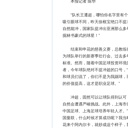
本报记者 陈华
“队长王遷超，哪怕你名字里有个‘
吸引眼球不同，昨天徐根宝绝口不提
自然能冲，国家队提冲出亚洲那么多
掘林书豪式的球星！”
结束和申花的慈善义赛，总教练徐
为球队举行的新赛季壮行会。过去多
标准。然而，随着中国足球投资环境
者，今年球队绝对不提冲超的口号，
和球员们说了，你们不是为我踢球，
的价值提高，这才是职业足球。”
冲超，固然可以让球队得到认可，
自然会遭遇严峻挑战。此外，上海市
中国足球、上海足球培养年轻人才。
国曼联，什么时候才算成功呢？我当
花来个阿内尔卡，就炒成这个样子，