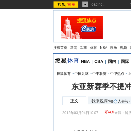
loading...
搜狐首页
-
新闻
-
军事
-
体育
-
NBA
-
娱乐
-
视频
-
NBA
|
CBA
|
国内
|
国际
搜狐体育
>
中国足球
>
中甲联赛
>
中甲热点
>
东亚新赛季不提冲
正文
我来说两句
(
人参与)
2012年03月04日10:07
来源：
解