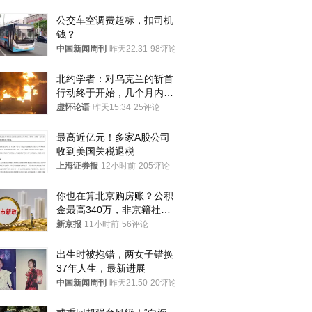
公交车空调费超标，扣司机
钱？
中国新闻周刊
昨天22:31
98评论
北约学者：对乌克兰的斩首
行动终于开始，几个月内乌
将投降
虚怀论语
昨天15:34
25评论
最高近亿元！多家A股公司
收到美国关税退税
上海证券报
12小时前
205评论
你也在算北京购房账？公积
金最高340万，非京籍社保
1年
新京报
11小时前
56评论
出生时被抱错，两女子错换
37年人生，最新进展
中国新闻周刊
昨天21:50
20评论