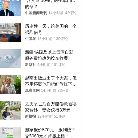
“含人量”10%，医生革自己
的命？
中国新闻周刊
14小时前
42评论
历史性一天，给美国的一个
强烈信号
牛弹琴
13小时前
130评论
新疆4A级及以上景区自驾
服务费均改为按车收费
新华社
4小时前
101评论
越南出版业出了个大案，但
不用怀疑他们把红旗扛下去
的决心
观察者网
14小时前
33评论
丈夫坠亡后百万赔偿款被婆
家转移，妻女仅得3万元
新快报
12小时前
51评论
搬家报价570元，搬到楼下
交5060元才肯搬上楼！女