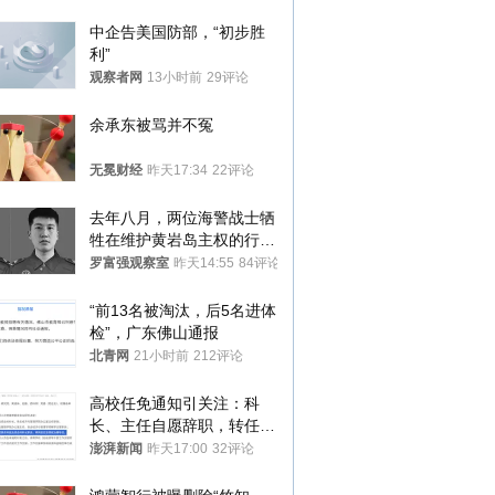
中企告美国防部，“初步胜
利”
观察者网
13小时前
29评论
余承东被骂并不冤
无冕财经
昨天17:34
22评论
去年八月，两位海警战士牺
牲在维护黄岩岛主权的行动
中
罗富强观察室
昨天14:55
84评论
“前13名被淘汰，后5名进体
检”，广东佛山通报
北青网
21小时前
212评论
高校任免通知引关注：科
长、主任自愿辞职，转任思
政辅导员
澎湃新闻
昨天17:00
32评论