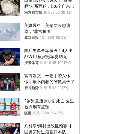
或重回超强台风级！“白海
豚”云系面积，比6个广东还
大！深圳官方：注意这件事
南方都市报
昨天23:55
39评论
美媒爆料：美副防长想访
华，“非常执着”
北京日报
13小时前
58评论
国乒男单全军覆没！4人出
战WTT横滨冠军赛均无缘
八强
搜狐体育
昨天18:45
102评论
官方发文，一把手带头休
假，最不内卷的省掀桌子了
智谷趋势
昨天15:32
32评论
2岁男童遭漏诊后死亡 医生
被判刑有点冤
狐度
昨天17:20
204评论
八村塁/河村出战世预赛 中
国男篮错过最强日本队