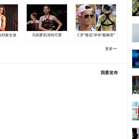
似邻家女孩
马刺萝莉清纯可爱
C罗"簪花"伊布"戴胸罩"
更多>>
我要发布