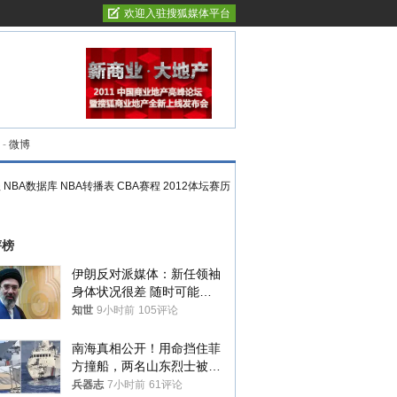
欢迎入驻搜狐媒体平台
-
微博
程
NBA数据库
NBA转播表
CBA赛程
2012体坛赛历
评榜
伊朗反对派媒体：新任领袖
身体状况很差 随时可能离
世
知世
9小时前
105评论
南海真相公开！用命挡住菲
方撞船，两名山东烈士被授
武警最高荣誉
兵器志
7小时前
61评论