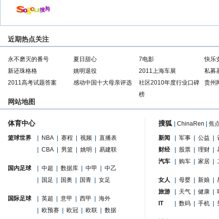
近期热点关注
永不磨灭的番号
夏日甜心
7电影
快乐
新还珠格格
姚明退役
2011上海车展
私募
2011高考试题答案
感动中国十大母亲评选
社区2010年度行业口碑
贵州
榜
网站地图
体育中心
搜狐
|
ChinaRen
|
焦
篮球世界
|
NBA
|
赛程
|
视频
|
直播表
新闻
|
军事
|
公益
|
|
CBA
|
男篮
|
姚明
|
易建联
财经
|
股票
|
理财
|
汽车
|
购车
|
家居
|
国内足球
|
中超
|
数据库
|
中甲
|
中乙
|
国足
|
国奥
|
国青
|
女足
女人
|
母婴
|
新娘
|
旅游
|
天气
|
健康
|
国际足球
|
英超
|
意甲
|
西甲
|
海外
IT
|
数码
|
手机
|
|
欧预赛
|
欧冠
|
欧联
|
数据