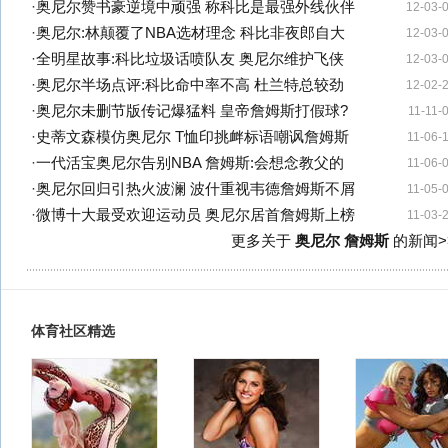
·
奥尼尔赞书豪逆境中顽强 称科比是最强外线伙伴
12-03-
·
奥尼尔:林颠覆了NBA选材理念 科比非夜郎自大
12-03-
·
全明星故事:科比垃圾话喷队友 奥尼尔维护飞侠
12-03-
·
奥尼尔半场点评:科比命中率不高 杜兰特总较劲
12-02-
·
奥尼尔未删节版传记爆猛料 皇帝詹姆斯打假球?
11-11-
·
史蒂文森模仿奥尼尔 T恤印挑衅标语嘲讽詹姆斯
11-06-
·
一代活宝奥尼尔告别NBA 詹姆斯:会想念教父的
11-06-
·
奥尼尔回归引热火波澜 波什重视韦德詹姆斯不屑
11-05-
·
微博十大最受欢迎运动员 奥尼尔居首詹姆斯上榜
11-03-
更多关于
奥尼尔 詹姆斯
的新闻>
体育社区精选