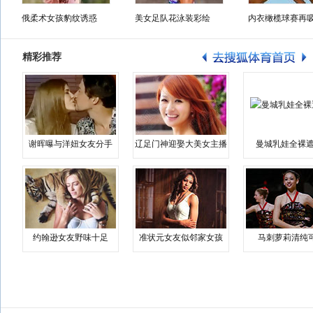
俄柔术女孩豹纹诱惑
美女足队花泳装彩绘
内衣橄榄球赛再
精彩推荐
谢晖曝与洋妞女友分手
辽足门神迎娶大美女主播
曼城乳娃全裸遮
约翰逊女友野味十足
准状元女友似邻家女孩
马刺萝莉清纯