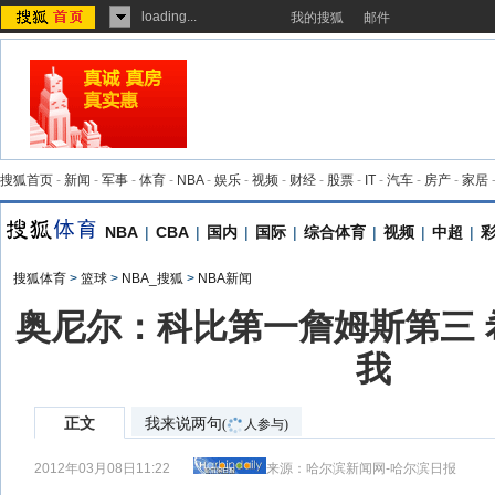
loading...
我的搜狐
邮件
搜狐首页
-
新闻
-
军事
-
体育
-
NBA
-
娱乐
-
视频
-
财经
-
股票
-
IT
-
汽车
-
房产
-
家居
NBA
|
CBA
|
国内
|
国际
|
综合体育
|
视频
|
中超
|
搜狐体育
>
篮球
>
NBA_搜狐
>
NBA新闻
奥尼尔：科比第一詹姆斯第三 
我
正文
我来说两句
(
人参与)
2012年03月08日11:22
来源：
哈尔滨新闻网-哈尔滨日报