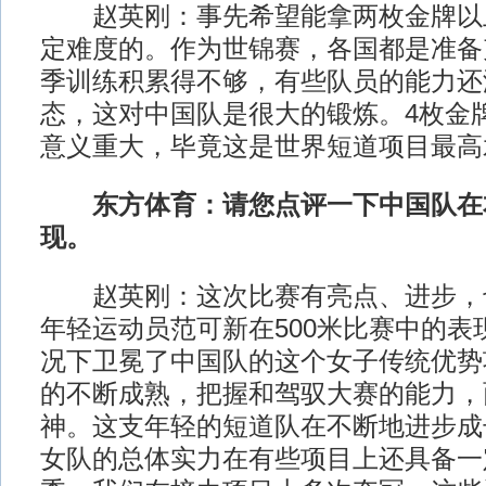
赵英刚：事先希望能拿两枚金牌以
定难度的。作为世锦赛，各国都是准备
季训练积累得不够，有些队员的能力还
态，这对中国队是很大的锻炼。4枚金
意义重大，毕竟这是世界短道项目最高
东方体育：请您点评一下中国队在
现。
赵英刚：这次比赛有亮点、进步，
年轻运动员范可新在500米比赛中的表
况下卫冕了中国队的这个女子传统优势
的不断成熟，把握和驾驭大赛的能力，
神。这支年轻的短道队在不断地进步成
女队的总体实力在有些项目上还具备一