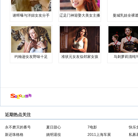
谢晖曝与洋妞女友分手
辽足门神迎娶大美女主播
曼城乳娃全裸遮
约翰逊女友野味十足
准状元女友似邻家女孩
马刺萝莉清纯
近期热点关注
永不磨灭的番号
夏日甜心
7电影
快乐
新还珠格格
姚明退役
2011上海车展
私募