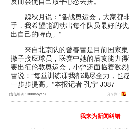
反而会使自己放平心态去拼。
魏秋月说：“备战奥运会，大家都非
手，我希望能调动出每个队员最好的状
出自己的特点。”
来自北京队的曾春蕾是目前国家集
撇子接应球员，联赛中她的后攻能力得
要出征伦敦奥运会，小曾还面临着激烈
蕾说：“每堂训练课我都竭尽全力，也
一步步提高。”本报记者 孔宁 J087
(责任编辑：liumiaoyao)
分享到：
我来为新闻纠错