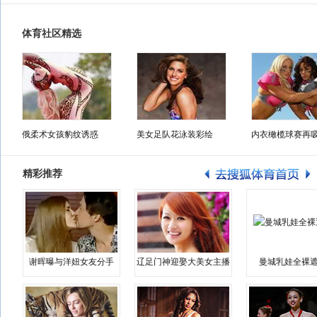
体育社区精选
俄柔术女孩豹纹诱惑
美女足队花泳装彩绘
内衣橄榄球赛再
精彩推荐
谢晖曝与洋妞女友分手
辽足门神迎娶大美女主播
曼城乳娃全裸遮