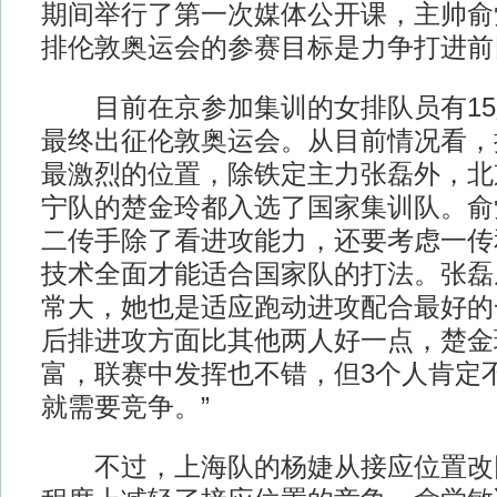
期间举行了第一次媒体公开课，主帅俞
排伦敦奥运会的参赛目标是力争打进前
目前在京参加集训的女排队员有15人
最终出征伦敦奥运会。从目前情况看，
最激烈的位置，除铁定主力张磊外，北
宁队的楚金玲都入选了国家集训队。俞
二传手除了看进攻能力，还要考虑一传
技术全面才能适合国家队的打法。张磊
常大，她也是适应跑动进攻配合最好的
后排进攻方面比其他两人好一点，楚金
富，联赛中发挥也不错，但3个人肯定
就需要竞争。”
不过，上海队的杨婕从接应位置改