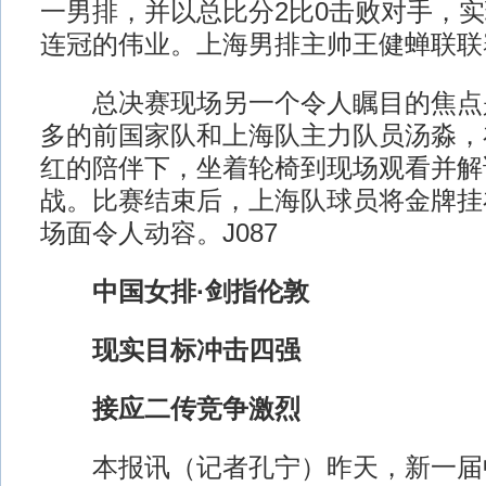
一男排，并以总比分2比0击败对手，
连冠的伟业。上海男排主帅王健蝉联联
总决赛现场另一个令人瞩目的焦点是
多的前国家队和上海队主力队员汤淼，
红的陪伴下，坐着轮椅到现场观看并解
战。比赛结束后，上海队球员将金牌挂
场面令人动容。J087
中国女排·剑指伦敦
现实目标冲击四强
接应二传竞争激烈
本报讯（记者孔宁）昨天，新一届