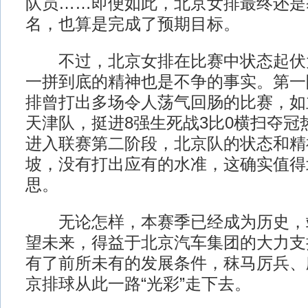
队员……即便如此，北京女排最终还是
名，也算是完成了预期目标。
不过，北京女排在比赛中状态起伏
一拼到底的精神也是不争的事实。第一
排曾打出多场令人荡气回肠的比赛，如
天津队，挺进8强生死战3比0横扫夺冠
进入联赛第二阶段，北京队的状态和精
坡，没有打出应有的水准，这确实值得
思。
无论怎样，本赛季已经成为历史，
望未来，得益于北京汽车集团的大力支
有了前所未有的发展条件，秣马厉兵、
京排球从此一路“光彩”走下去。