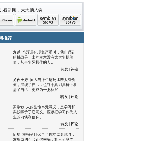
机看新闻，天天抽大奖
博推荐
袁岳
当浮层化现象严重时，我们遇到
的挑战是，出的主意没有太大实操价
值，从事实际操作的人…
转发
|
评论
足夜王涛
恒大与拜仁这场比赛太有价
值，展现了自己，也终于真刀真枪下看
清了自己，更成为一把标尺…
one
Android
symbian
symbian
转发
|
评论
罗崇敏
人的生命本无意义，是学习和
实践赋予了它意义。应该把学习作为人
生的习惯和信仰。
转发
|
评论
陆琪
幸福是什么？当你功成名就时，
发现成功不会让你幸福，和人分享才