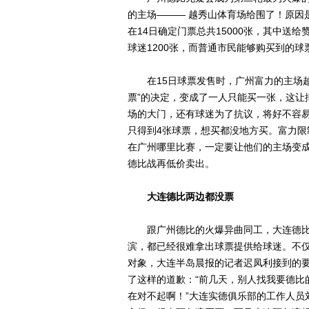
的主场——— 越秀山体育场给围了！原因
在14日确定门票总共15000张，其中送给赞
球迷1200张，而普通市民能够购买到的球票
在15日球票发售时，广州富力的主场越
票”的决定，变成了一人只能买一张，这让
场的大门，还有球迷为了抗议，将好不容
只得到4张球票，想买都没地方买。富力
在广州哪里比赛，一定要让他们的主场变成
德比战再低价卖出。
大连德比两边都没票
跟广州德比的火爆异曲同工，大连德比
滨，都已经很难拿出球票提供给球迷。不
对象，大连半岛晨报的记者迟凤利接到的要
了这样的道歉：“前几天，别人找我要德比
在对不起啊！”大连实德俱乐部的工作人员