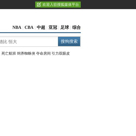
欢迎入驻搜狐媒体平台
NBA
|
CBA
|
中超
|
亚冠
|
足球
|
综合
：
死亡航班
饲养蜘蛛侠
夺命房间
引力双眼皮