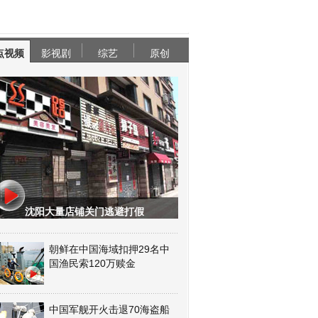
点视频
影视剧
综艺
原创
沈阳大量店铺关门逃避打假
朝鲜在中国海域扣押29名中
国渔民索120万赎金
中国军舰开火击退70海盗船