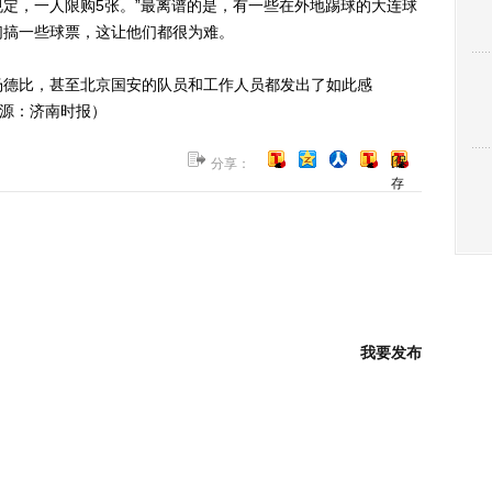
定，一人限购5张。”最离谱的是，有一些在外地踢球的大连球
们搞一些球票，这让他们都很为难。
德比，甚至北京国安的队员和工作人员都发出了如此感
来源：济南时报）
[保
分享：
存
到
博
客]
我要发布