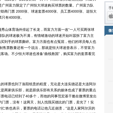
是广州富力限定了广州恒大球迷购买球票的数量。广州富力队
手
助商门票 2000张、球迷套票4000张、员工票4000张、送恒大
只有4000张。
秀山体育场外排起了长龙，而富力方面一改“一人可买两张球
微
排队的球迷极为不满，有情绪激动的球迷开始叫嚣拆了富力主
易买到手的球票撕碎。富力方面也有点冤屈，他们的球员每人也
限制售票数量还有一个说法，那就是恒大球迷曾表示，不管富力
客场。不少恒大球迷也准备“曲线救国”，购买富力的套票看完
iPh
的球票也到了洛阳纸贵的程度，无论是大连实德还是大连阿尔
仅是两家俱乐部，就是跟俱乐部有关系的媒体也成了要票的重点
票电话已经到了40多个，而他的同事范宏基干脆在微博里发出
的门票，没有！这两天，别人找我买德比的门票，卖光了！实
刘仁铁也表示，要票的电话让他几近崩溃，“这是人家阿尔滨的