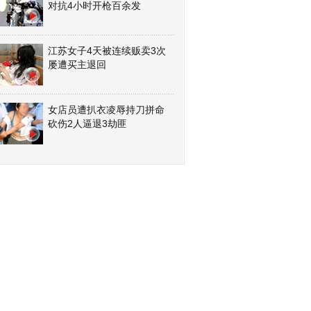
对抗4小时开枪百余发
江苏女子4天被连续贩卖3次
屡遭买主退回
女店员遭扒衣凌辱持刀拼命
砍伤2人逼退3劫匪