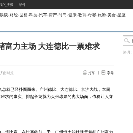
我的搜狐
邮件
娱谈
-
财经
-
世相
-
科技
-
汽车
-
房产
-
时尚
-
健康
-
教育
-
母婴
-
旅游
-
美食
-
星座
堵富力主场 大连德比一票难求
热词
济南时报
打印
字号
气息就已经扑面而来。广州德比、大连德比、京沪大战，本周
票难求的事实、排起长龙就为买张球票的庞大场面，依稀让人穿
。
一场比赛。在比赛的前一天，广州恒大的球迷竟然把广州富力