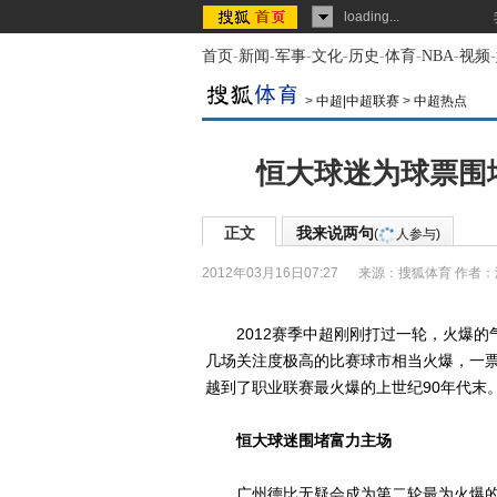
loading...
首页
-
新闻
-
军事
-
文化
-
历史
-
体育
-
NBA
-
视频
-
>
中超|中超联赛
>
中超热点
恒大球迷为球票围
正文
我来说两句
(
人参与)
2012年03月16日07:27
来源：
搜狐体育
作者：
2012赛季中超刚刚打过一轮，火爆的
几场关注度极高的比赛球市相当火爆，一
越到了职业联赛最火爆的上世纪90年代末
恒大球迷围堵富力主场
广州德比无疑会成为第二轮最为火爆的