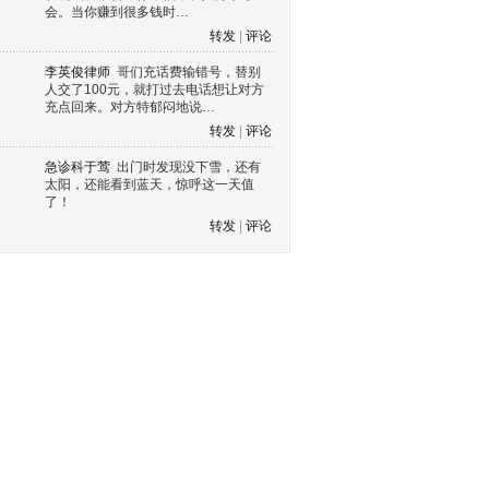
会。当你赚到很多钱时…
转发
|
评论
李英俊律师
哥们充话费输错号，替别
人交了100元，就打过去电话想让对方
充点回来。对方特郁闷地说…
转发
|
评论
急诊科于莺
出门时发现没下雪，还有
太阳，还能看到蓝天，惊呼这一天值
了！
转发
|
评论
s60 V3
s60 V5