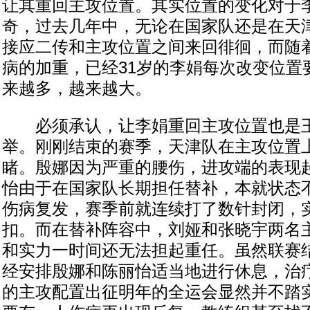
让其重回主攻位置。其实位置的变化对于
奇，过去几年中，无论在国家队还是在天
接应二传和主攻位置之间来回徘徊，而随
病的加重，已经31岁的李娟每次改变位置
来越多，越来越大。
必须承认，让李娟重回主攻位置也是王
举。刚刚结束的赛季，天津队在主攻位置
睹。殷娜因为严重的腰伤，进攻端的表现
怡由于在国家队长期担任替补，本就状态
伤病复发，赛季前就连续打了数针封闭，
扣。而在替补阵容中，刘娅和张晓宇两名
和实力一时间还无法担起重任。虽然联赛
经安排殷娜和陈丽怡适当地进行休息，治
的主攻配置出征明年的全运会显然并不踏