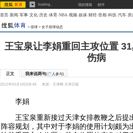
loading...
我的搜狐
邮件
首页
-
新闻
-
军事
-
文化
-
历史
-
体育
-
NBA
-
视频
-
娱谈
-
财经
-
世相
-
科技
-
汽车
-
房
>
排球
>
女子排球动态
王宝泉让李娟重回主攻位置 3
伤病
正文
我来说两句
(
人参与)
2012年03月18日08:46
来源：
天津网-天津日报
李娟
王宝泉重新接过天津女排教鞭之后提出
阵容规划，其中对于李娟的使用计划颇为