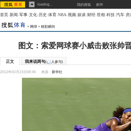
loading...
我的搜狐
邮件
首页
-
新闻
-
军事
-
文化
-
历史
-
体育
-
NBA
-
视频
-
娱谈
-
财经
-
世相
-
科技
-
汽车
-
房
>
网球
>
精彩瞬间
图文：索爱网球赛小威击败张帅晋
正文
我来说两句
(
人参与)
2012年03月23日08:46
来源：
新华社