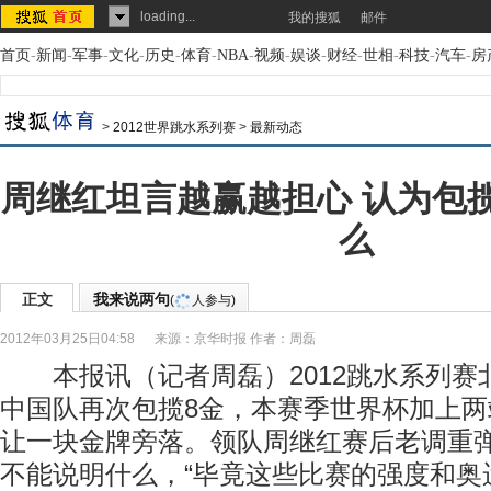
loading...
我的搜狐
邮件
首页
-
新闻
-
军事
-
文化
-
历史
-
体育
-
NBA
-
视频
-
娱谈
-
财经
-
世相
-
科技
-
汽车
-
房
>
2012世界跳水系列赛
>
最新动态
周继红坦言越赢越担心 认为包
么
正文
我来说两句
(
人参与)
2012年03月25日04:58
来源：
京华时报
作者：周磊
本报讯（记者周磊）2012跳水系列赛
中国队再次包揽8金，本赛季世界杯加上
让一块金牌旁落。领队周继红赛后老调重
不能说明什么，“毕竟这些比赛的强度和奥