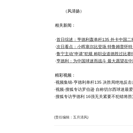
（风清扬）
相关新闻：
·
首日综述：亨德利轰单杆135 外卡中国二
·
次日看点：小晖塞尔比登场 特鲁姆普怀特
·
鲁宁主动“申请”犯规 称职业道德胜过比赛
·
亨德利：为中国球迷而战斗 最大愿望在中
精彩视频：
·
视频集锦-亨德利单杆135 决胜局绝地反
·
视频-搜狐专访罗伯逊 自称切尔西球迷最
·
搜狐专访亨德利 16强无关紧要不犯错将胜
(责任编辑：五月清风)