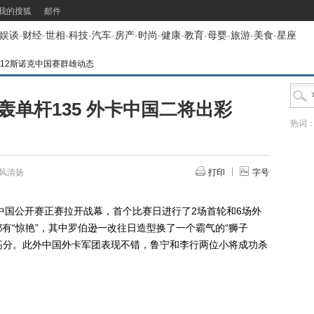
我的搜狐
邮件
娱谈
-
财经
-
世相
-
科技
-
汽车
-
房产
-
时尚
-
健康
-
教育
-
母婴
-
旅游
-
美食
-
星座
012斯诺克中国赛群雄动态
单杆135 外卡中国二将出彩
热词
风清扬
打印
字号
克中国公开赛正赛拉开战幕，首个比赛日进行了2场首轮和6场外
有“惊艳”，其中罗伯逊一改往日造型换了一个霸气的“狮子
的高分。此外中国外卡军团表现不错，鲁宁和李行两位小将成功杀