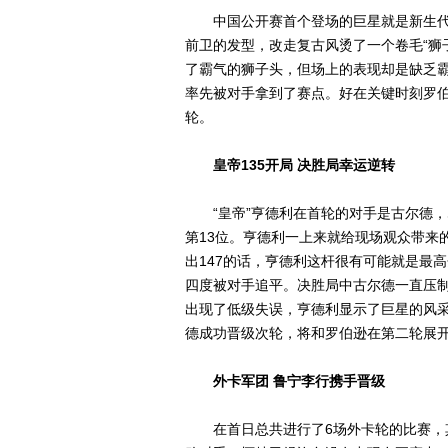
中国公开赛首个登场的巨星就是新生代天
前卫的发型，改走复古风烫了一个卷毛“狮
了霸气的狮子头，但场上的表现却是缺乏
率先被对手拿到了赛点。好在关键时刻罗
轮。
皇帝135开局 决胜局幸运逆转
“皇帝”亨德利在首轮的对手是古尔德，
第13位。亨德利一上来就给现场观众带来
出147的话，亨德利这杆很有可能就是最
四度被对手追平。决胜局中古尔德一直压
出现了低级失误，亨德利显示了巨星的风采
德成功晋级次轮，将和罗伯逊在第二轮展
外卡军团 鲁宁李行携手晋级
在首日总共进行了6场外卡轮的比赛，其中