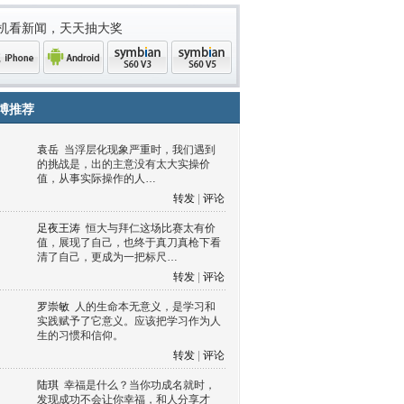
机看新闻，天天抽大奖
博推荐
袁岳
当浮层化现象严重时，我们遇到
的挑战是，出的主意没有太大实操价
值，从事实际操作的人…
转发
|
评论
足夜王涛
恒大与拜仁这场比赛太有价
值，展现了自己，也终于真刀真枪下看
清了自己，更成为一把标尺…
one
Android
symbian
symbian
转发
|
评论
罗崇敏
人的生命本无意义，是学习和
实践赋予了它意义。应该把学习作为人
生的习惯和信仰。
转发
|
评论
陆琪
幸福是什么？当你功成名就时，
发现成功不会让你幸福，和人分享才