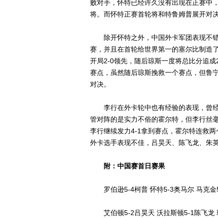
败对手，怀特已经许久没有出现在正赛中
将。而怀特正赛首轮将和特鲁姆普展开对
除开怀特之外，中国外卡军团表现不错
赛，并且在首轮给世界第一的塞尔比制造
开局2-0领先，随后琼斯一度将总比分追成
赛点，虽然随后琼斯挽救一个赛点，但鲁宁
对决。
李行在外卡轮中也有经验的表现，曾经
管对阵的是实力不俗的霍尔特，但李行丝毫
李行继续发力4-1拿到赛点，霍尔特连救两
外卡选手表现不佳，吕昊天、陈飞龙、朱
附：中国赛首日赛果
罗伯逊5-4柯普 怀特5-3奥马尔 马克金5
艾伯顿5-2吕昊天 沃拉斯顿5-1陈飞龙 琼