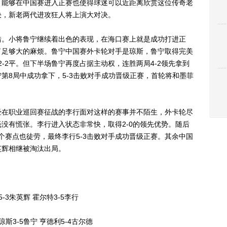
，能够在中国赛进入正赛也使得球迷可以近距离欣赏这位传奇老
决，新老两代进攻狂人将上演大对决。
。小将鲁宁继续着出色的表现，在海口赛上就是成功打进正
了足够大的麻烦。鲁宁中国赛外卡轮对手是琼斯，鲁宁取得完美
2-2平。但下半场鲁宁再度占据主动权，连胜两局4-2领先拿到
第8局中成功拿下，5-3击败对手成功晋级正赛，首轮将和墨菲
在职业巡回赛征战的李行面对这样的赛事并不陌生，外卡轮尽
没有慌张。李行进入状态非常快，取得2-0的领先优势。随后
个赛点也徒劳，最终李行5-3击败对手成功晋级正赛。其余中国
英辉相继被淘汰出局。
-3朱英辉 霍尔特3-5李行
斯3-5鲁宁 亨德利5-4古尔德