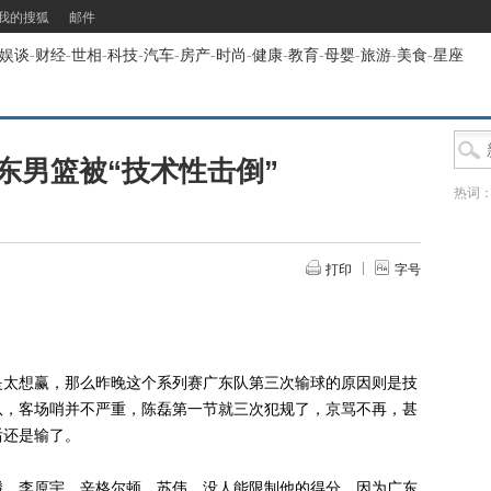
我的搜狐
邮件
娱谈
-
财经
-
世相
-
科技
-
汽车
-
房产
-
时尚
-
健康
-
教育
-
母婴
-
旅游
-
美食
-
星座
东男篮被“技术性击倒”
热词
打印
字号
太想赢，那么昨晚这个系列赛广东队第三次输球的原因则是技
队，客场哨并不严重，陈磊第一节就三次犯规了，京骂不再，甚
后还是输了。
、李原宇、辛格尔顿、苏伟，没人能限制他的得分。因为广东