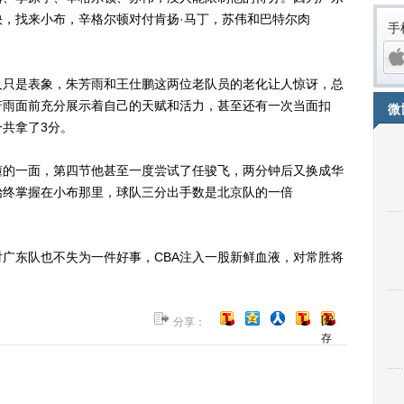
，找来小布，辛格尔顿对付肯扬·马丁，苏伟和巴特尔肉
手
只是表象，朱芳雨和王仕鹏这两位老队员的老化让人惊讶，总
芳雨面前充分展示着自己的天赋和活力，甚至还有一次当面扣
微
共拿了3分。
的一面，第四节他甚至一度尝试了任骏飞，两分钟后又换成华
始终掌握在小布那里，球队三分出手数是北京队的一倍
广东队也不失为一件好事，CBA注入一股新鲜血液，对常胜将
iPh
[保
分享：
存
到
博
客]