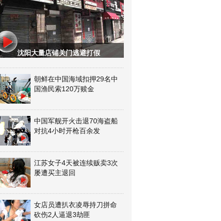
沈阳大量店铺关门逃避打假
朝鲜在中国海域扣押29名中
国渔民索120万赎金
中国军舰开火击退70海盗船
对抗4小时开枪百余发
江苏女子4天被连续贩卖3次
屡遭买主退回
女店员遭扒衣凌辱持刀拼命
砍伤2人逼退3劫匪