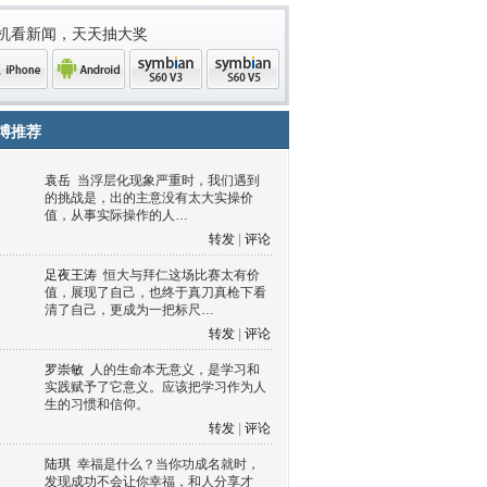
机看新闻，天天抽大奖
博推荐
袁岳
当浮层化现象严重时，我们遇到
的挑战是，出的主意没有太大实操价
值，从事实际操作的人…
转发
|
评论
足夜王涛
恒大与拜仁这场比赛太有价
值，展现了自己，也终于真刀真枪下看
清了自己，更成为一把标尺…
one
Android
symbian
symbian
转发
|
评论
罗崇敏
人的生命本无意义，是学习和
实践赋予了它意义。应该把学习作为人
生的习惯和信仰。
转发
|
评论
陆琪
幸福是什么？当你功成名就时，
发现成功不会让你幸福，和人分享才