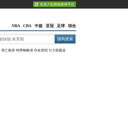
欢迎入驻搜狐媒体平台
NBA
|
CBA
|
中超
|
亚冠
|
足球
|
综合
：
死亡航班
饲养蜘蛛侠
夺命房间
引力双眼皮