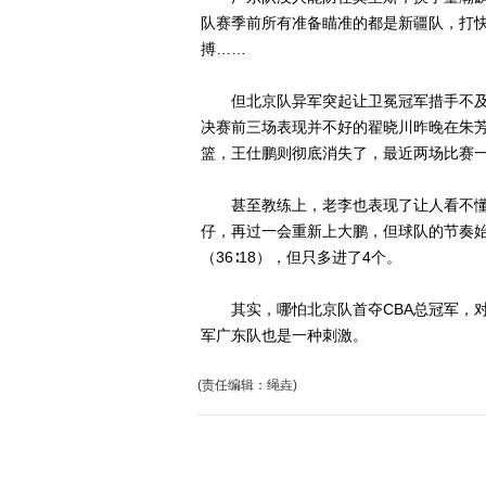
队赛季前所有准备瞄准的都是新疆队，打快
搏……
但北京队异军突起让卫冕冠军措手不及
决赛前三场表现并不好的翟晓川昨晚在朱
篮，王仕鹏则彻底消失了，最近两场比赛一
甚至教练上，老李也表现了让人看不懂
仔，再过一会重新上大鹏，但球队的节奏
（36∶18），但只多进了4个。
其实，哪怕北京队首夺CBA总冠军，对
军广东队也是一种刺激。
(责任编辑：绳垚)