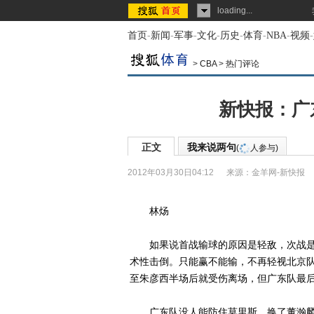
loading...
首页
-
新闻
-
军事
-
文化
-
历史
-
体育
-
NBA
-
视频
-
>
CBA
>
热门评论
新快报：广
正文
我来说两句
(
人参与)
2012年03月30日04:12
来源：
金羊网-新快报
林炀
如果说首战输球的原因是轻敌，次战是
术性击倒。只能赢不能输，不再轻视北京
至朱彦西半场后就受伤离场，但广东队最
广东队没人能防住莫里斯，换了董瀚麟