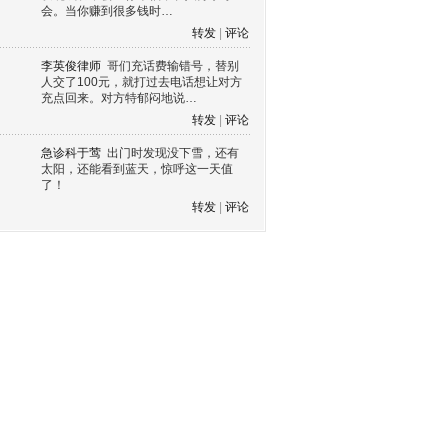
会。当你赚到很多钱时…
转发
|
评论
李英俊律师
哥们充话费输错号，替别
人交了100元，就打过去电话想让对方
充点回来。对方特郁闷地说…
转发
|
评论
急诊科于莺
出门时发现没下雪，还有
太阳，还能看到蓝天，惊呼这一天值
了！
转发
|
评论
s60 V3
s60 V5