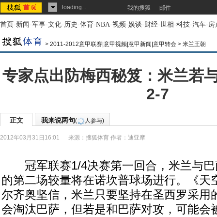
loading...
我的搜狐
邮件
首页
-
新闻
-
军事
-
文化
-
历史
-
体育
-
NBA
-
视频
-
娱谈
-
财经
-
世相
-
科技
-
汽车
-
房
>
2011-2012意甲联赛|意甲视频|意甲新闻|意甲转会
>
米兰王朝
专家点出防梅西秘笈：米兰若
2-7
正文
我来说两句
(
人参与)
2012年03月31日16:01
来源：
搜狐体育
作者：迪亚摩
冠军联赛1/4决赛第一回合，米兰与巴
的第二场较量将在诺坎普球场进行。《天
尔齐奥坚信，米兰只要坚持在圣西罗采用
会淘汰巴萨，但若是和巴萨对攻，可能会被