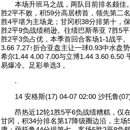
本场升班马之战，两队目前排名颇佳。
胜2平不败，积59分高居榜首，领先第二名
胜4平堪为主场龙；甘冈积38分排第十，
胜2平9负战绩稍逊。往绩巴斯蒂亚 7胜5平
胜2平3负占优，本季首回合客场1-1战平。欧
3.66 7.27↑折合亚盘主让一球0.93中水
希尔1.44 4.00 7.00与立博1.44 3.60 
易爆冷。足彩单选3 。
.
14 安格斯(17) 04-07 02:00 沙托鲁(07)
昂热近12轮1胜5平6负战绩糟糕，仅在
甘冈，积34分排名第17降级圈边沿，主场
庸；萨托鲁44分排第七，客场5胜2平8负