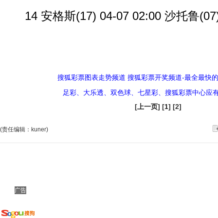
14 安格斯(17) 04-07 02:00 沙托鲁(07)
搜狐彩票图表走势频道
搜狐彩票开奖频道-最全最快
足彩、大乐透、双色球、七星彩、搜狐彩票中心应
[
上一页
] [
1
] [2]
(责任编辑：kuner)
广告