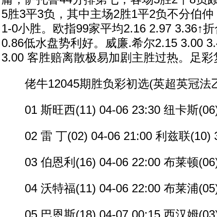
5胜3平3负，其中主场2胜1平2负不分伯
1-0小胜。欧指99家平均2.16 2.97 3.3
0.86低水盘势利好。威廉.希尔2.15 3.00 3.4
3.00 客胜赔离散极易加剧主胜过热。足彩复
佬牛12045期胜负彩初选(英超英冠法乙
01 斯旺西(11) 04-06 23:30 纽卡斯(06)
02 雷 丁(02) 04-06 21:00 利兹联(10) 
03 伯恩利(16) 04-06 22:00 布莱顿(06)
04 沃特福(11) 04-06 22:00 布莱浦(05)
05 巴恩斯(18) 04-07 00:15 西汉姆(03)