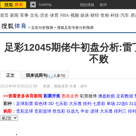
loading...
我的搜狐
邮件
首页
-
新闻
-
军事
-
文化
-
历史
-
体育
-
NBA
-
视频
-
娱谈
-
财经
-
世相
-
科技
-
汽车
-
房
>
足彩分析预测
>
搜狐足彩专家分析预测
足彩12045期佬牛初盘分析:雷
不败
正文
我来说两句
(
人参与)
2012年04月05日12:09
来源：
搜狐体育
作者：佬牛
>>查看更多体育新闻
彩票开奖
图表走势
彩票微博
澳盘欧赔
足彩数据
彩种：
足球彩票
双色球
3D
七乐彩
大乐透
排列
七星彩
单场
22选5
31
购彩
：
竞彩足球
竞彩篮球
胜负彩
任选九
半全
进球
大乐透
排列三
排
.