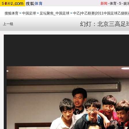
新闻
-
体育
-
S
-
娱
搜狐体育
>
中国足球
>
足坛聚焦_中国足球
>
中乙|中乙联赛|2011中国足球乙级联
幻灯：北京三高足
上一组