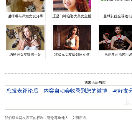
谢晖曝与洋妞女友分手
辽足门神迎娶大美女主播
曼城乳娃全裸遮3
约翰逊女友野味十足
准状元女友似邻家女孩
马刺萝莉清纯可
我来说两句
(
0
)
我们尊重网友发言的权利，请您尊重他人，文明用语。