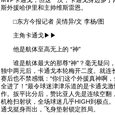
MVP卡通戈，但这一次，卡通戈身边多了
斯外援哈伊里和主帅维斯雷恩。
□东方今报记者 吴情异/文 李杨/图
主角卡通戈▶▶
他是航体至高无上的 “神”
谁是航体最大的那尊“神”？毫无疑问，
独中两元后，卡通戈本轮梅开二度。就连
赛后也不禁感慨：“你们这个外援真神啊，
全进了！”最令球迷津津乐道的是卡通戈激
作。扳平比分后，赞比亚人先是连续空翻
机枪扫射状，全场球迷几乎HIGH到极点。
通戈挺身而出，飞身垫射锁定胜局。