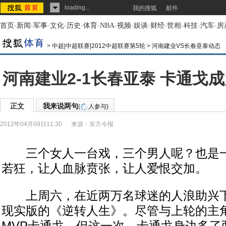
loading...
我的搜狐
邮件
首页
-
新闻
-
军事
-
文化
-
历史
-
体育
-
NBA
-
视频
-
娱谈
-
财经
-
世相
-
科技
-
汽车
-
房
>
中超|中超联赛|2012中超联赛第5轮
>
河南建业VS长春亚泰动态
河南建业2-1长春亚泰 卡通戈成
正文
我来说两句
(
人参与)
2012年04月09日11:30
来源：
东方今报
三个女人一台戏，三个男人呢？也是一
若狂，让人血脉贲张，让人爱恨交加。
上周六，在近两万名球迷的人浪助兴下
现实版的《逆转人生》。尽管与上轮的主