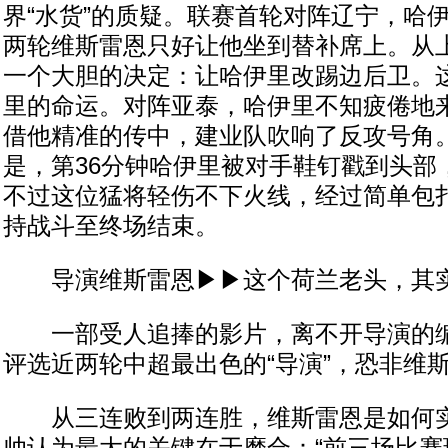
界“水货”的质疑。联赛首轮对阵辽宁，哈
两轮维斯雷恩只好让他坐到替补席上。从
一个大胆的决定：让哈伊里改踢边后卫。
里的命运。对阵亚泰，哈伊里不知疲倦地
借他精准的传中，建业队吹响了反攻号角
是，第36分钟哈伊里被对手鞋钉戳到头部
不过这位猛将轻伤不下火线，经过简单包
持战斗至终场结束。
导演维斯雷恩▶▶这个荷兰老头，其
一部受人追捧的影片，离不开导演的编
评选近两轮中超最出色的“导演”，恐非维
从三连败到两连胜，维斯雷恩是如何实现