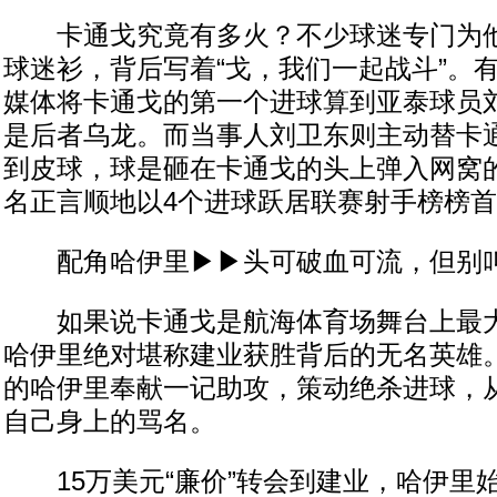
卡通戈究竟有多火？不少球迷专门为他
球迷衫，背后写着“戈，我们一起战斗”。
媒体将卡通戈的第一个进球算到亚泰球员
是后者乌龙。而当事人刘卫东则主动替卡通
到皮球，球是砸在卡通戈的头上弹入网窝的
名正言顺地以4个进球跃居联赛射手榜榜
配角哈伊里▶▶头可破血可流，但别叫
如果说卡通戈是航海体育场舞台上最大的
哈伊里绝对堪称建业获胜背后的无名英雄
的哈伊里奉献一记助攻，策动绝杀进球，
自己身上的骂名。
15万美元“廉价”转会到建业，哈伊里