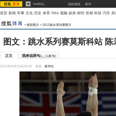
loading...
我的搜狐
邮件
首页
-
新闻
-
军事
-
文化
-
历史
-
体育
-
NBA
-
视频
-
娱谈
-
财经
-
世相
-
科技
-
汽车
-
房
>
精彩图片
>
2012跳水系列赛图片
图文：跳水系列赛莫斯科站 陈
正文
我来说两句
(
人参与)
2012年04月15日08:55
来源：
新华社