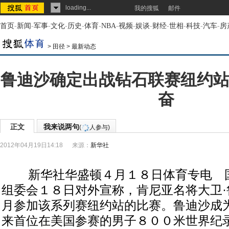
loading...
我的搜狐
邮件
首页
-
新闻
-
军事
-
文化
-
历史
-
体育
-
NBA
-
视频
-
娱谈
-
财经
-
世相
-
科技
-
汽车
-
房
>
田径
>
最新动态
鲁迪沙确定出战钻石联赛纽约站
奋
正文
我来说两句
(
人参与)
2012年04月19日14:18
来源：
新华社
新华社华盛顿４月１８日体育专电 国
组委会１８日对外宣称，肯尼亚名将大卫·
月参加该系列赛纽约站的比赛。鲁迪沙成
来首位在美国参赛的男子８００米世界纪