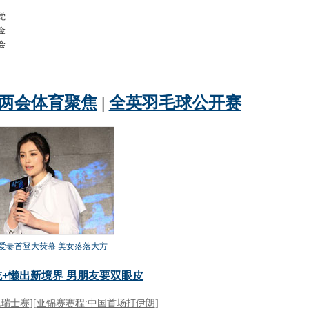
觉
金
会