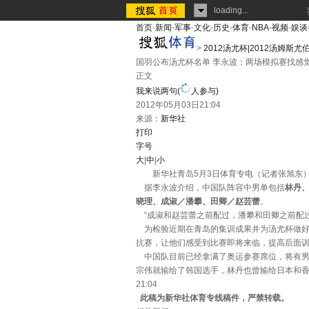
loading...
首页
-
新闻
-
军事
-
文化
-
历史
-
体育
-
NBA
-
视频
-
娱谈
>
2012汤尤杯|2012汤姆斯尤
国羽公布汤尤杯名单 李永波：两场模拟赛找感
正文
我来说两句
(
人参与)
2012年05月03日21:04
来源：
新华社
打印
字号
大
|
中
|
小
新华社青岛5月3日体育专电（记者张旭东）
据李永波介绍，中国队阵容中男单包括
林丹
晓理、成淑／潘攀、田卿／赵芸蕾
。
“成淑和赵芸蕾之前配过，潘攀和田卿之前配过
为检验近期在青岛的集训成果并为汤尤杯做好准
抗赛，让他们感受到比赛即将来临，提高后面训
中国队目前已经拿满了奥运参赛席位，将有男女
宗伟就输给了韩国选手，林丹也曾输给日本和香港
21:04
此稿为新华社体育专线稿件，严禁转载。