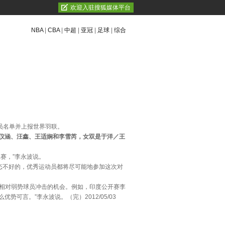
欢迎入驻搜狐媒体平台
NBA
|
CBA
|
中超
|
亚冠
|
足球
|
综合
员名单并上报世界羽联。
仪涵、汪鑫、王适娴和李雪芮，女双是于洋／王
赛，”李永波说。
态不好的，优秀运动员都将尽可能地参加这次对
了相对弱势球员冲击的机会。例如，印度公开赛李
言。”李永波说。（完）2012/05/03