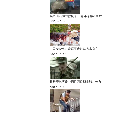
实拍滚石砸中救援车 一青年志愿者身亡
832,627
153
中国女游客在肯尼亚遭河马袭击身亡
832,627
153
赴雅安救灾途中牺牲两位战士照片公布
580,627
180