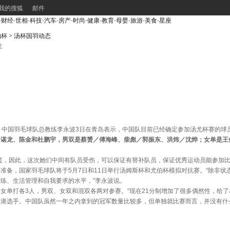
我的搜狐
邮件
-
财经
-
世相
-
科技
-
汽车
-
房产
-
时尚
-
健康
-
教育
-
母婴
-
旅游
-
美食
-
星座
伯杯
>
汤杯国羽动态
觉
中国羽毛球队总教练李永波3日在青岛表示，中国队目前已经确定参加汤尤杯赛的球
、谌龙、陈金和杜鹏宇，男双是蔡赟／傅海峰、柴彪／郭振东、洪炜／沈烨；女单是王
，因此，这次她们中间有队员受伤，可以保证有替补队员，保证优秀运动员能参加比
备，国家羽毛球队将于5月7日和11日举行汤姆斯杯和尤伯杯模拟对抗赛。“除非状
练、生活管理和自我要求的水平，”李永波说。
单打各3人，男双、女双和混双各两对参赛。“现在21分制增加了很多偶然性，给
选手。中国队虽然一年之内拿到的冠军数量比较多，但单独就比赛而言，并没有什么优势可