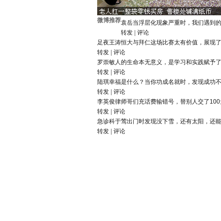
微博推荐
袁岳
当浮层化现象严重时，我们遇到
转发
|
评论
足夜王涛
恒大与拜仁这场比赛太有价值，展现
转发
|
评论
罗崇敏
人的生命本无意义，是学习和实践赋予
转发
|
评论
陆琪
幸福是什么？当你功成名就时，发现成功
转发
|
评论
李英俊律师
哥们充话费输错号，替别人交了10
转发
|
评论
急诊科于莺
出门时发现没下雪，还有太阳，还
转发
|
评论