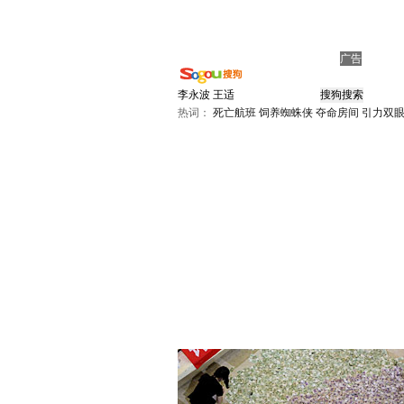
广告
热词：
死亡航班
饲养蜘蛛侠
夺命房间
引力双