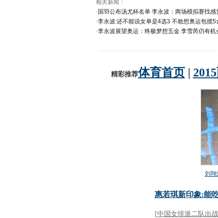
相关新闻：
·
国羽公布汤尤杯名单 李永波：两场模拟赛找感
·
李永波:还不能说女单是4选3 不敢想奥运包揽5
·
李永波展望奥运：终极梦想五金 李雪芮仍有机