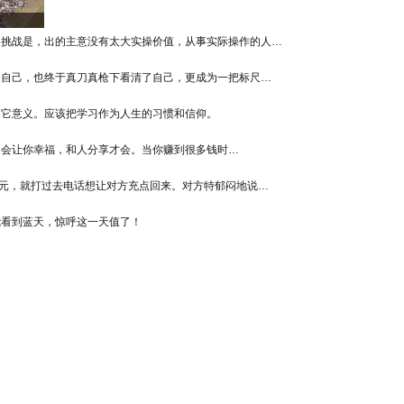
的挑战是，出的主意没有太大实操价值，从事实际操作的人…
了自己，也终于真刀真枪下看清了自己，更成为一把标尺…
了它意义。应该把学习作为人生的习惯和信仰。
不会让你幸福，和人分享才会。当你赚到很多钱时…
0元，就打过去电话想让对方充点回来。对方特郁闷地说…
能看到蓝天，惊呼这一天值了！