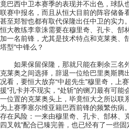
竟巴西中卫本赛季的表现并不出色，球队
联赛中报名，而且从恒大目前的阵容储备
甚至郑智也都有取代保隆出任中卫的实力
恒大教练李章洙需要在穆里奇、孔卡、郜
加一名前锋，尤其是技术特点和克莱奥、郜
塔型”中锋么？
如果保留保隆，那就只能在剩余三名外
克莱奥之间选择，辞退一位给巴里奥斯腾
况看，要恒大放弃“中超先生”穆里奇，上赛
援”孔卡并不现实，“处斩”的铡刀最有可能
一位置的克莱奥头上，毕竟恒大之所以联
为上赛季塞尔维亚籍巴西前锋的频繁伤病
存在风险：一来由穆里奇、孔卡、郜林、克
四叉戟”配合已臻完善，也已经有了一些固