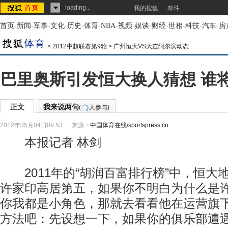
loading...
我的搜狐
邮件
首页
-
新闻
-
军事
-
文化
-
历史
-
体育
-
NBA
-
视频
-
娱谈
-
财经
-
世相
-
科技
-
汽车
-
房
>
2012中超联赛第9轮
>
广州恒大VS大连阿尔滨动态
巴里奥斯引发恒大换人猜想 谁
正文
我来说两句
(
人参与)
2012年05月04日09:53
来源：
中国体育在线/sportspress.cn
本报记者 林剑
2011年的“胡润百富排行榜”中，恒大
许家印高居第五，如果你不明白为什么是
你我都是小角色，那就去看看他在运营旗
方法吧：先设想一下，如果你的俱乐部遭