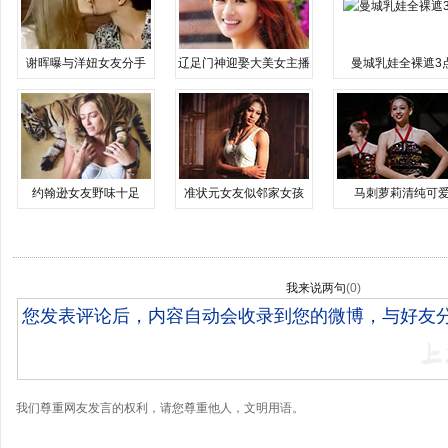
谢晖曝与洋妞女友分手
辽足门神迎娶大美女主播
曼城乳娃全裸遮3
约翰逊女友野味十足
准状元女友似邻家女孩
马刺萝莉清纯可
我来说两句
(
0
)
我们尊重网友发言的权利，请您尊重他人，文明用语。