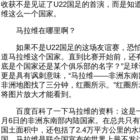
收获不是见证了U22国足的首演，而是知
维这么一个国家。
马拉维在哪里啊？
如果不是U22国足的这场友谊赛，恐
道马拉维这个国家。直到比赛开始前，还有
底是个国家还是某个俱乐部的名字？”足球
更是具有讽刺意味，“马拉维——非洲东南
非洲地图找了三分钟，红圈所示。”红圈所
将图片放大才能看到。
百度百科了一下马拉维的资料：这是一个
月6日的非洲东南部内陆国家。在总共只有1
国土面积中，还包括了2.4万平方公里的
国，马拉维是联合国宣布的世界上最不发