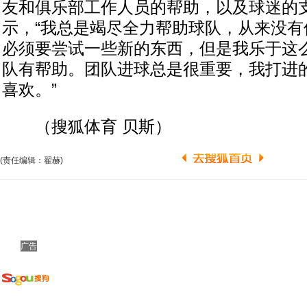
友和俱乐部工作人员的帮助，以及球迷的支
示，“我总是竭尽全力帮助球队，从来没有
必须要尝试一些新的东西，但是我乐于这
队有帮助。团队进球总是很重要，我打进
喜欢。”
（搜狐体育 贝斯）
(责任编辑：翟赫)
广告