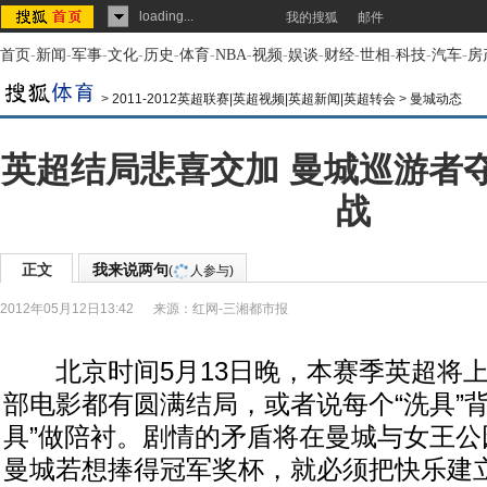
loading...
我的搜狐
邮件
首页
-
新闻
-
军事
-
文化
-
历史
-
体育
-
NBA
-
视频
-
娱谈
-
财经
-
世相
-
科技
-
汽车
-
房
>
2011-2012英超联赛|英超视频|英超新闻|英超转会
>
曼城动态
英超结局悲喜交加 曼城巡游者
战
正文
我来说两句
(
人参与)
2012年05月12日13:42
来源：
红网-三湘都市报
北京时间5月13日晚，本赛季英超将上
部电影都有圆满结局，或者说每个“洗具”背
具”做陪衬。剧情的矛盾将在曼城与女王公
曼城若想捧得冠军奖杯，就必须把快乐建