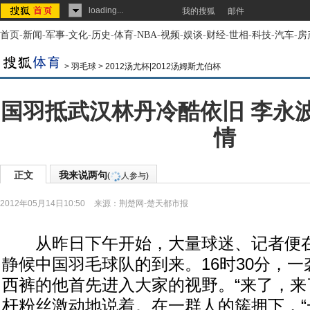
loading...
我的搜狐
邮件
首页
-
新闻
-
军事
-
文化
-
历史
-
体育
-
NBA
-
视频
-
娱谈
-
财经
-
世相
-
科技
-
汽车
-
房
>
羽毛球
>
2012汤尤杯|2012汤姆斯尤伯杯
国羽抵武汉林丹冷酷依旧 李永
情
正文
我来说两句
(
人参与)
2012年05月14日10:50
来源：
荆楚网-楚天都市报
从昨日下午开始，大量球迷、记者便在
静候中国羽毛球队的到来。16时30分，
西裤的他首先进入大家的视野。“来了，来
杆粉丝激动地说着。在一群人的簇拥下，“