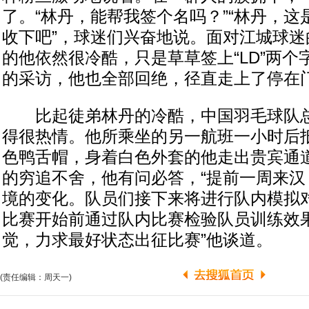
了。“林丹，能帮我签个名吗？”“林丹，
收下吧”，球迷们兴奋地说。面对江城球迷
的他依然很冷酷，只是草草签上“LD”两
的采访，他也全部回绝，径直走上了停在
比起徒弟林丹的冷酷，中国羽毛球队总
得很热情。他所乘坐的另一航班一小时后
色鸭舌帽，身着白色外套的他走出贵宾通
的穷追不舍，他有问必答，“提前一周来汉
境的变化。队员们接下来将进行队内模拟
比赛开始前通过队内比赛检验队员训练效
觉，力求最好状态出征比赛”他谈道。
(责任编辑：周天一)